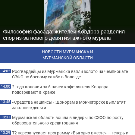
Философия фасада: жителей Ковдора разделил
спор из-за нового девятиэтажного мурала
НОВОСТИ МУРМАНСКА И
МУРМАНСКОЙ ОБЛАСТИ
Росгвардейцы из Мурманска взяли золото на чемпионате
14:02
СЗФО по боевому самбо в Вологде
2 года колонии за 6 пачек кофе: жителя Ковдора
14:00
подозревают в краже
«Средства нашлись!»: Донорам в Мончегорске выплатят
13:45
законные деньги
Мурманская область вошла в лидеры по СЗФО по росту
13:31
образовательного кредитования
Т2 перезапускает программу «Выгодно вместе» — теперь и
13:29