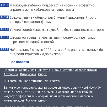
Маскируем кабачки под десерт из кофейни: эффектно
16:36
справляемся с кабачковым нашествием
Воздушный как облако: клубничный шифоновый торт,
16:54
который сохраняет форму
Удивил гостей кексом с грушей, но без груши: все в восторге
16:21
Шторы устарели: теперь мы выключаем солнце прямо
15:31
через стекло одной кнопкой
Небанальный отпуск 2026: куда тайно рвануть с детьми без
13:18
виз, толп туристов и адской жары
Все новости
Политика
|
Экономика
|
Общество
|
Происшествия
|
Фоторепортажи
|
Авторское
|
Интересное
|
Спорт
Информационное агентство «Nord-News»
Запись о регистрации средства массовой информации «Nord-News» Эл
№ ФС77-62541 от 27.07.2015 г. выдано Федеральной службой по
надзору в сфере связи, информационных технологий и массовых
коммуникаций (Роскомнадзор).