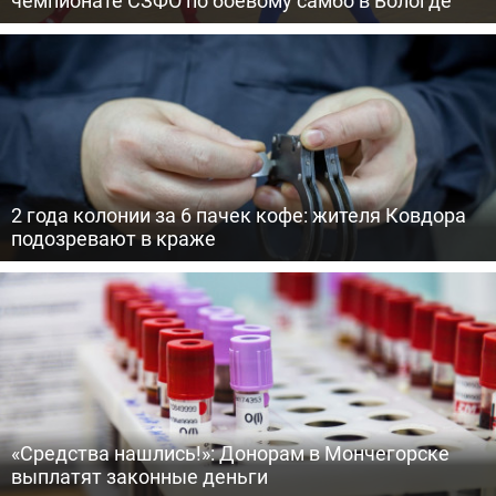
чемпионате СЗФО по боевому самбо в Вологде
2 года колонии за 6 пачек кофе: жителя Ковдора
подозревают в краже
«Средства нашлись!»: Донорам в Мончегорске
выплатят законные деньги