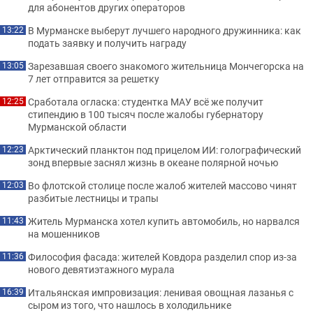
для абонентов других операторов
В Мурманске выберут лучшего народного дружинника: как
13:22
подать заявку и получить награду
Зарезавшая своего знакомого жительница Мончегорска на
13:05
7 лет отправится за решетку
Сработала огласка: студентка МАУ всё же получит
12:25
стипендию в 100 тысяч после жалобы губернатору
Мурманской области
Арктический планктон под прицелом ИИ: голографический
12:23
зонд впервые заснял жизнь в океане полярной ночью
Во флотской столице после жалоб жителей массово чинят
12:03
разбитые лестницы и трапы
Житель Мурманска хотел купить автомобиль, но нарвался
11:43
на мошенников
Философия фасада: жителей Ковдора разделил спор из-за
11:36
нового девятиэтажного мурала
Итальянская импровизация: ленивая овощная лазанья с
16:39
сыром из того, что нашлось в холодильнике