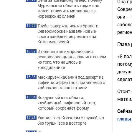
Цена заповедному ягелю: почему
Она пр
Мурманская область годами не
Соврем
может получить миллионы за
норвежских оленей
они — 
забол
Трубы задержались на Урале: в
17:57
Североморске назвали новые
регион
сроки завершения ремонта на
Комсомольской
Глава 
Итальянская импровизация:
16:39
«Я пол
ленивая овощная лазанья с сыром
из того, что нашлось в
потому
холодильнике
девуше
Маскируем кабачки под десерт из
16:36
сделат
кофейни: эффектно справляемся с
кабачковым нашествием
Стоит 
Воздушный как облако:
16:54
матки
клубничный шифоновый торт,
который сохраняет форму
Сейча
Удивил гостей кексом с грушей, но
16:21
главы
без груши: все в восторге