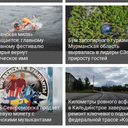
анская миля»
ащается: главному
Бум заполярного туризм
ивному фестивалю
Мурманская область
ярья вернут
вырвалась в лидеры СЗ
ическое имя
приросту гостей
Километры ровного асф
ь Североморска продает
в Кильдинстрое заверш
евую монету с
ремонт ключевого подъ
нскими музыкантами
федеральной трассе «Ко