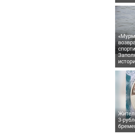
«Мурм
возвр
спорт
Запол
истор
Жител
3-рубл
бреме