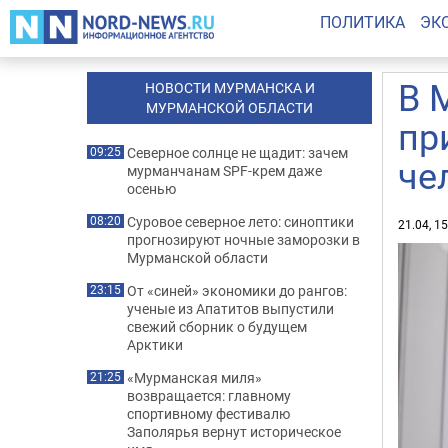
ПОЛИТИКА
ЭК
В 
НОВОСТИ МУРМАНСКА И
МУРМАНСКОЙ ОБЛАСТИ
пр
Северное солнце не щадит: зачем
09:25
че
мурманчанам SPF-крем даже
осенью
Суровое северное лето: синоптики
08:20
21.04, 1
прогнозируют ночные заморозки в
Мурманской области
От «синей» экономики до рангов:
23:15
ученые из Апатитов выпустили
свежий сборник о будущем
Арктики
«Мурманская миля»
21:25
возвращается: главному
спортивному фестивалю
Заполярья вернут историческое