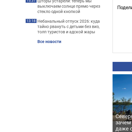
Шторы устарели: теперь мы
15:31
выключаем солнце прямо через
Подели
стекло одной кнопкой
Небанальный отпуск 2026: куда
13:18
тайно рвануть с детьми без виз,
толп туристов и адской жары
Все новости
Северн
зачем
даже 