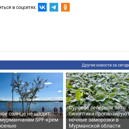
ться в соцсетях:
Другие новости за сегод
Суровое северное лето:
ое солнце не щадит:
синоптики прогнозирую
 мурманчанам SPF-крем
ночные заморозки в
осенью
Мурманской области