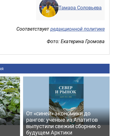
Тамара Соловьева
Соответствует
редакционной политике
Фото: Екатерина Громова
ня
От «синей» экономики до
т
рангов: ученые из Апатитов
выпустили свежий сборник о
будущем Арктики