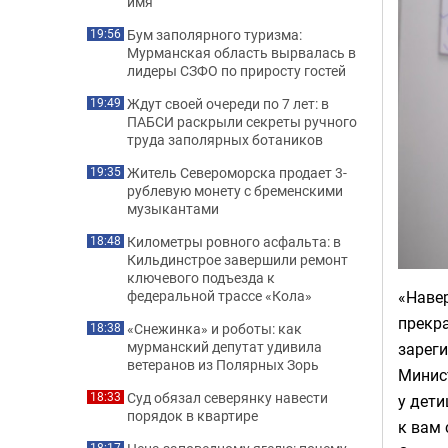
имя
Бум заполярного туризма:
19:56
Мурманская область вырвалась в
лидеры СЗФО по приросту гостей
Ждут своей очереди по 7 лет: в
19:49
ПАБСИ раскрыли секреты ручного
труда заполярных ботаников
Житель Североморска продает 3-
19:35
рублевую монету с бременскими
музыкантами
Километры ровного асфальта: в
18:48
Кильдинстрое завершили ремонт
ключевого подъезда к
«Навер
федеральной трассе «Кола»
прекра
«Снежинка» и роботы: как
18:38
мурманский депутат удивила
зареги
ветеранов из Полярных Зорь
Минис
Суд обязал северянку навести
18:33
у дети
порядок в квартире
к вам
18:17