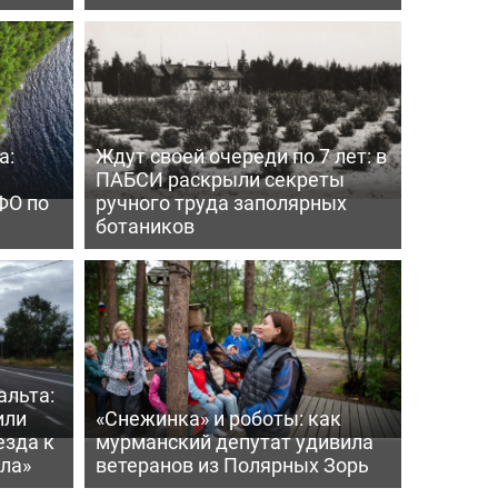
а:
Ждут своей очереди по 7 лет: в
ПАБСИ раскрыли секреты
ФО по
ручного труда заполярных
ботаников
альта:
или
«Снежинка» и роботы: как
езда к
мурманский депутат удивила
ла»
ветеранов из Полярных Зорь