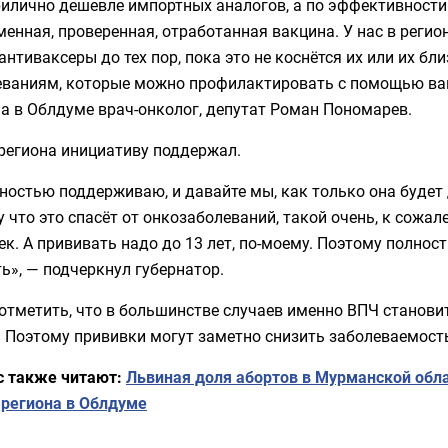
илично дешевле импортных аналогов, а по эффективности 
енная, проверенная, отработанная вакцина. У нас в регио
антиваксеры до тех пор, пока это не коснётся их или их бл
еваниям, которые можно профилактировать с помощью вак
а в Облдуме врач-онколог, депутат Роман Пономарев.
региона инициативу поддержал.
ностью поддерживаю, и давайте мы, как только она будет 
 что это спасёт от онкозаболеваний, такой очень, к сожа
к. А прививать надо до 13 лет, по-моему. Поэтому полно
ь», — подчеркнул губернатор.
отметить, что в большинстве случаев именно ВПЧ станови
. Поэтому прививки могут заметно снизить заболеваемост
с также читают:
Львиная доля абортов в Мурманской обла
 региона в Облдуме