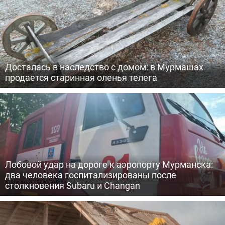
Досталась в наследство с домом: в Мурмашах
продается старинная оленья телега
Лобовой удар на дороге к аэропорту Мурманска:
два человека госпитализированы после
столкновения Subaru и Changan