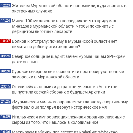
Жителям Мурманской области напомнили, куда звонить в
12:23
экстренных случаях
Минус 100 миллионов на посредников: что придумал
11:24
Минздрав Мурманской области, чтобы покончить с
дефицитом льготных лекарств
Волков к отстрелу: почему в Мурманской области нет
10:37
лимита на добычу этих хищников?
Северное солнце не щадит: зачем мурманчанам SPF-крем
09:25
даже осенью
Суровое северное лето: синоптики прогнозируют ночные
08:20
заморозки в Мурманской области
От «синей» экономики до рангов: ученые из Апатитов
23:15
выпустили свежий сборник о будущем Арктики
«Мурманская миля» возвращается: главному спортивному
21:25
фестивалю Заполярья вернут историческое имя
Итальянская импровизация: ленивая овощная лазанья с
16:39
сыром из того, что нашлось в холодильнике
Маскируем кабачки под десерт из кофейни: эффектно
16:36