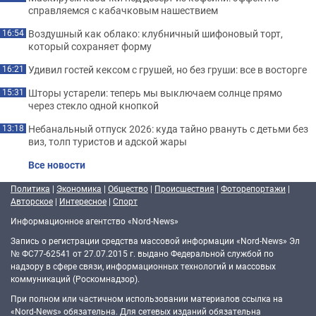
справляемся с кабачковым нашествием
Воздушный как облако: клубничный шифоновый торт,
16:54
который сохраняет форму
Удивил гостей кексом с грушей, но без груши: все в восторге
16:21
Шторы устарели: теперь мы выключаем солнце прямо
15:31
через стекло одной кнопкой
Небанальный отпуск 2026: куда тайно рвануть с детьми без
13:18
виз, толп туристов и адской жары
Все новости
Политика
|
Экономика
|
Общество
|
Происшествия
|
Фоторепортажи
|
Авторское
|
Интересное
|
Спорт
Информационное агентство «Nord-News»
Запись о регистрации средства массовой информации «Nord-News» Эл
№ ФС77-62541 от 27.07.2015 г. выдано Федеральной службой по
надзору в сфере связи, информационных технологий и массовых
коммуникаций (Роскомнадзор).
При полном или частичном использовании материалов ссылка на
«Nord-News» обязательна. Для сетевых изданий обязательна