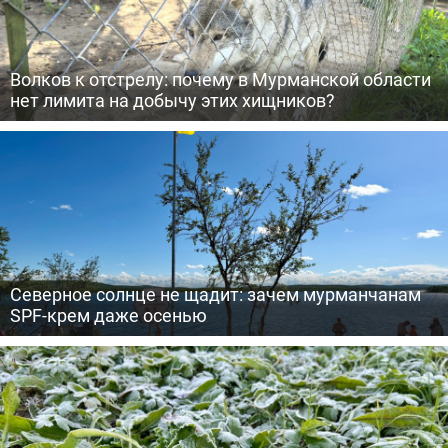
Волков к отстрелу: почему в Мурманской области
нет лимита на добычу этих хищников?
Северное солнце не щадит: зачем мурманчанам
SPF-крем даже осенью