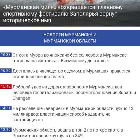
«Мурманская миля» возвращается: главному
спортивному фестивалю Заполярья вернут
историческое имя
НОВОСТИ МУРМАНСКА И
МУРМАНСКОЙ ОБЛАСТИ
От кота Мурра до японских бестселлеров: в Мурманске
16:33
открылась выставка к Всемирному дню кошек
Досталась в наследство с домом: в Мурмашах продается
16:20
старинная оленья телега
Лобовой удар на дороге к аэропорту Мурманска: два
15:42
человека госпитализированы после столкновения Subaru и
Changan
На расселение «авариек» в Мурманской области нужно 13
14:31
миллиардов: власти нашли способ надавить на
застройщиков
Мурманская область вошла в топ-2 по потере скота в
13:19
России: поголовье рухнуло на 34%