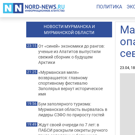
ПОЛИТИКА
ЭК
Ма
НОВОСТИ МУРМАНСКА И
МУРМАНСКОЙ ОБЛАСТИ
оп
От «синей» экономики до рангов:
23:15
се
ученые из Апатитов выпустили
свежий сборник о будущем
Арктики
23.04, 1
«Мурманская миля»
21:25
возвращается: главному
спортивному фестивалю
Заполярья вернут историческое
имя
Бум заполярного туризма:
19:56
Мурманская область вырвалась в
лидеры СЗФО по приросту гостей
Ждут своей очереди по 7 лет: в
19:49
ПАБСИ раскрыли секреты ручного