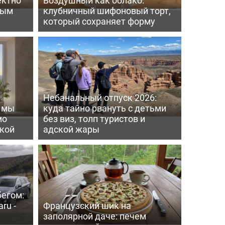
вым
клубничный шифоновый торт,
который сохраняет форму
Небанальный отпуск 2026:
ь мы
куда тайно рвануть с детьми
мо
без виз, толп туристов и
пкой
адской жары
бегом:
ru -
Французский шик на
заполярной даче: печем