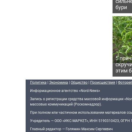
сильн
бури
5 прич
скручи
этим 
Политика
|
Экономика
|
Общество
|
Происшествия
|
Фоторе
Информационное агентство «Nord-News»
Запись о регистрации средства массовой информации «Nor
массовых коммуникаций (Роскомнадзор).
При полном или частичном использовании материалов ссыл
Учредитель — ООО «ИКС-МАРКЕТ», ИНН 5190310423, ОГРН
Главный редактор — Голямин Максим Сергеевич