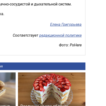
ечно-сосудистой и дыхательной систем.
ка.
Елена Григорьева
Соответствует
редакционной политике
Фото: PxHere
ня
ектно
Воздушный как облако: