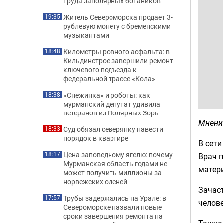
труда заполярных ботаников
Житель Североморска продает 3-
19:35
рублевую монету с бременскими
музыкантами
Километры ровного асфальта: в
18:48
Кильдинстрое завершили ремонт
ключевого подъезда к
федеральной трассе «Кола»
«Снежинка» и роботы: как
18:38
мурманский депутат удивила
ветеранов из Полярных Зорь
Мнени
Суд обязал северянку навести
18:33
порядок в квартире
В сет
Цена заповедному ягелю: почему
18:17
Врач 
Мурманская область годами не
матер
может получить миллионы за
норвежских оленей
Зачаст
Трубы задержались на Урале: в
17:57
челове
Североморске назвали новые
сроки завершения ремонта на
Также