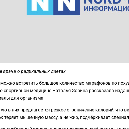
е врача о радикальных диетах
и можно встретить большое количество марафонов по пох
по спортивной медицине Наталья Зорина рассказала издан
иалы для организма.
ую в них предлагается резкое ограничение калорий, что в
к теряет мышечную массу, а не жир, подчёркивает специал
 однообразный рацион лишает человека необходимых питат