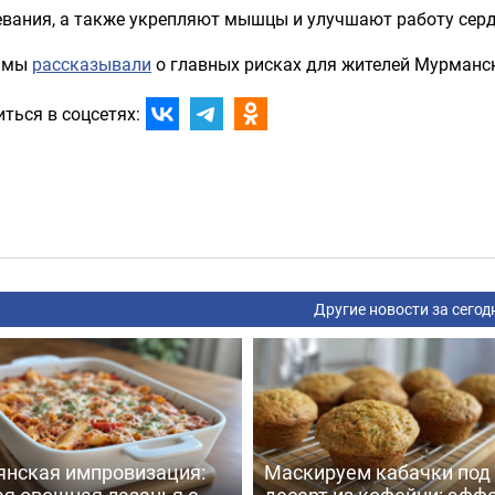
евания, а также укрепляют мышцы и улучшают работу серд
 мы
рассказывали
о главных рисках для жителей Мурманс
ться в соцсетях:
Другие новости за сегод
янская импровизация:
Маскируем кабачки под
ая овощная лазанья с
десерт из кофейни: эфф