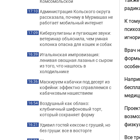
Комсомольской
радика
Администрация Кольского округа
17:10
рассказала, почему в Мурмашах не
К тому
работает мобильный интернет
психоэ
Киберхулиганы и пугающие звуки:
17:09
игнори
ветеринар объяснила, чем умная
колонка опасна для кошек и собак
Врач н
Итальянская импровизация:
16:39
формы
ленивая овощная лазанья с сыром
особен
из того, что нашлось в
холодильнике
Наприм
Маскируем кабачки под десерт из
16:36
беспл
кофейни: эффектно справляемся с
кабачковым нашествием
медиц
Воздушный как облако:
16:54
Проект
клубничный шифоновый торт,
который сохраняет форму
возмо
физку
Удивил гостей кексом с грушей, но
16:21
без груши: все в восторге
Все т