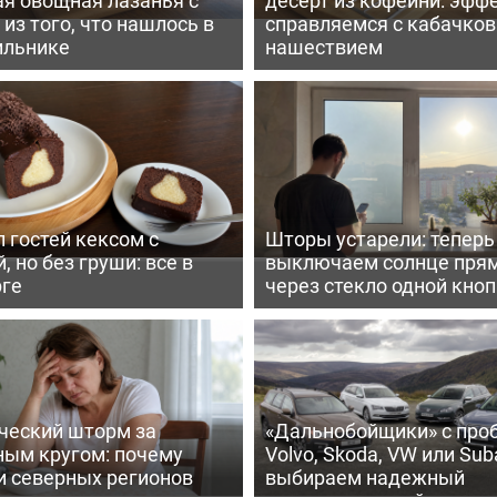
из того, что нашлось в
справляемся с кабачко
ильнике
нашествием
 гостей кексом с
Шторы устарели: тепер
, но без груши: все в
выключаем солнце пря
рге
через стекло одной кно
ческий шторм за
«Дальнобойщики» с про
ным кругом: почему
Volvo, Skoda, VW или Suba
и северных регионов
выбираем надежный