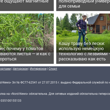
ее ощущают магнитные
полноприводный универ
для семьи
Кошу траву без лески:
ин, почему у томатов
использую немецкую
ваются листья — и как с
технологию с лезвиями 
бороться
рассказываю как есть
портажи
|
Авторское
|
Интересное
|
Спорт
d-News» Эл № ФС77-62541 от 27.07.2015 г. выдано Федеральной службой по 
ка на «Nord-News» обязательна. Для сетевых изданий обязательна гиперссы
 1035100155133