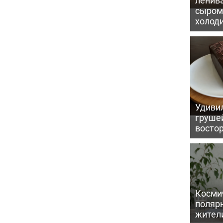
сыром 
холод
Удивил
грушей
восто
Косми
поляр
жител