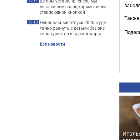
Шторы устарели: теперь мы
15:31
забол
выключаем солнце прямо через
стекло одной кнопкой
Также
Небанальный отпуск 2026: куда
13:18
тайно рвануть с детьми без виз,
Подели
толп туристов и адской жары
Все новости
Италь
ленив