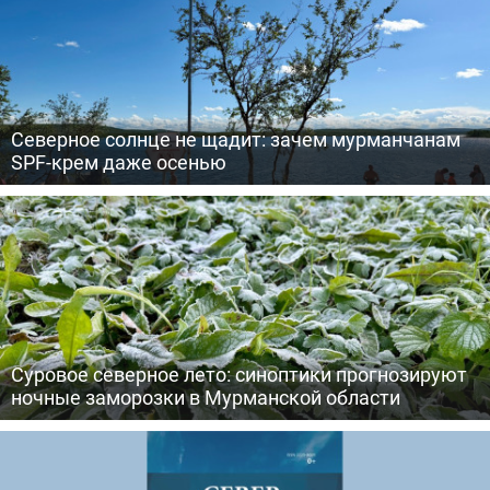
Северное солнце не щадит: зачем мурманчанам
SPF-крем даже осенью
Суровое северное лето: синоптики прогнозируют
ночные заморозки в Мурманской области