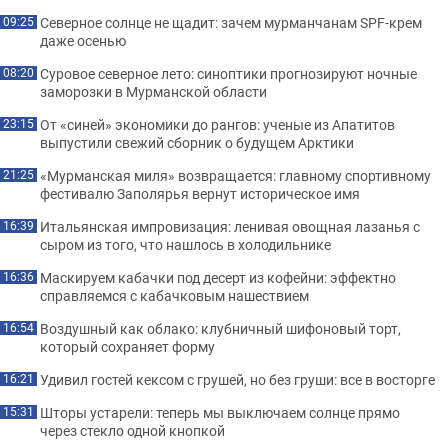
Северное солнце не щадит: зачем мурманчанам SPF-крем
09:25
даже осенью
Суровое северное лето: синоптики прогнозируют ночные
08:20
заморозки в Мурманской области
От «синей» экономики до рангов: ученые из Апатитов
23:15
выпустили свежий сборник о будущем Арктики
«Мурманская миля» возвращается: главному спортивному
21:25
фестивалю Заполярья вернут историческое имя
Итальянская импровизация: ленивая овощная лазанья с
16:39
сыром из того, что нашлось в холодильнике
Маскируем кабачки под десерт из кофейни: эффектно
16:36
справляемся с кабачковым нашествием
Воздушный как облако: клубничный шифоновый торт,
16:54
который сохраняет форму
Удивил гостей кексом с грушей, но без груши: все в восторге
16:21
Шторы устарели: теперь мы выключаем солнце прямо
15:31
через стекло одной кнопкой