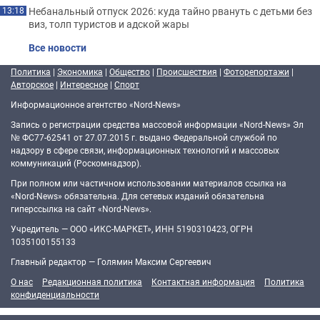
Небанальный отпуск 2026: куда тайно рвануть с детьми без
13:18
виз, толп туристов и адской жары
Все новости
Политика
|
Экономика
|
Общество
|
Происшествия
|
Фоторепортажи
|
Авторское
|
Интересное
|
Спорт
Информационное агентство «Nord-News»
Запись о регистрации средства массовой информации «Nord-News» Эл
№ ФС77-62541 от 27.07.2015 г. выдано Федеральной службой по
надзору в сфере связи, информационных технологий и массовых
коммуникаций (Роскомнадзор).
При полном или частичном использовании материалов ссылка на
«Nord-News» обязательна. Для сетевых изданий обязательна
гиперссылка на сайт «Nord-News».
Учредитель — ООО «ИКС-МАРКЕТ», ИНН 5190310423, ОГРН
1035100155133
Главный редактор — Голямин Максим Сергеевич
О нас
Редакционная политика
Контактная информация
Политика
конфиденциальности