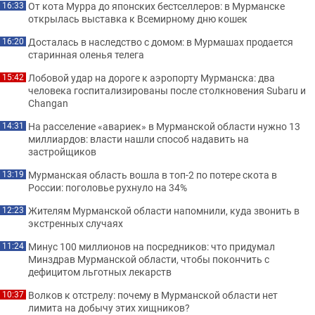
От кота Мурра до японских бестселлеров: в Мурманске
16:33
открылась выставка к Всемирному дню кошек
Досталась в наследство с домом: в Мурмашах продается
16:20
старинная оленья телега
Лобовой удар на дороге к аэропорту Мурманска: два
15:42
человека госпитализированы после столкновения Subaru и
Changan
На расселение «авариек» в Мурманской области нужно 13
14:31
миллиардов: власти нашли способ надавить на
застройщиков
Мурманская область вошла в топ-2 по потере скота в
13:19
России: поголовье рухнуло на 34%
Жителям Мурманской области напомнили, куда звонить в
12:23
экстренных случаях
Минус 100 миллионов на посредников: что придумал
11:24
Минздрав Мурманской области, чтобы покончить с
дефицитом льготных лекарств
Волков к отстрелу: почему в Мурманской области нет
10:37
лимита на добычу этих хищников?