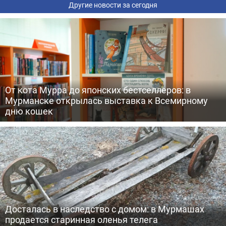
Другие новости за сегодня
От кота Мурра до японских бестселлеров: в
Мурманске открылась выставка к Всемирному
дню кошек
Досталась в наследство с домом: в Мурмашах
продается старинная оленья телега