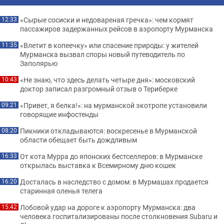
«Сырые сосиски и недовареная гречка»: чем кормят
12:33
пассажиров задержанных рейсов в аэропорту Мурманска
«Влетит в копеечку» или спасение природы: у жителей
11:35
Мурманска вызвал споры новый путеводитель по
Заполярью
«Не знаю, что здесь делать четыре дня»: московский
10:43
доктор записал разгромный отзыв о Териберке
«Привет, я белка!»: на мурманской экотропе установили
09:21
говорящие инфостенды
Пикники откладываются: воскресенье в Мурманской
08:20
области обещает быть дождливым
От кота Мурра до японских бестселлеров: в Мурманске
16:33
открылась выставка к Всемирному дню кошек
Досталась в наследство с домом: в Мурмашах продается
16:20
старинная оленья телега
Лобовой удар на дороге к аэропорту Мурманска: два
15:42
человека госпитализированы после столкновения Subaru и