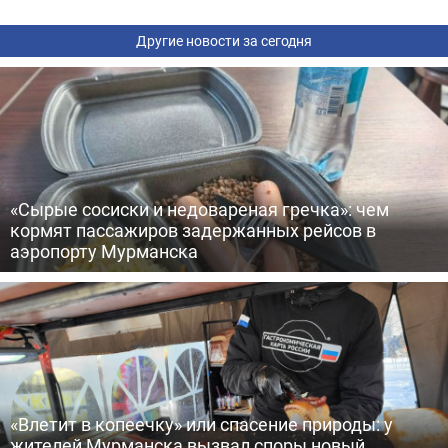
Другие новости за сегодня
«Сырые сосиски и недовареная гречка»: чем
кормят пассажиров задержанных рейсов в
аэропорту Мурманска
«Влетит в копеечку» или спасение природы: у
жителей Мурманска вызвал споры новый