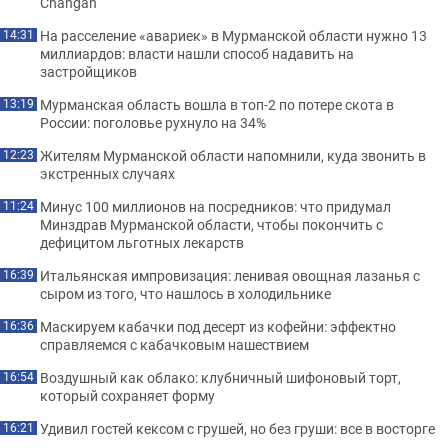
Changan
На расселение «авариек» в Мурманской области нужно 13
14:31
миллиардов: власти нашли способ надавить на
застройщиков
Мурманская область вошла в топ-2 по потере скота в
13:19
России: поголовье рухнуло на 34%
Жителям Мурманской области напомнили, куда звонить в
12:23
экстренных случаях
Минус 100 миллионов на посредников: что придумал
11:24
Минздрав Мурманской области, чтобы покончить с
дефицитом льготных лекарств
Итальянская импровизация: ленивая овощная лазанья с
16:39
сыром из того, что нашлось в холодильнике
Маскируем кабачки под десерт из кофейни: эффектно
16:36
справляемся с кабачковым нашествием
Воздушный как облако: клубничный шифоновый торт,
16:54
который сохраняет форму
Удивил гостей кексом с грушей, но без груши: все в восторге
16:21