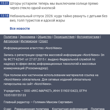
Шторы устарели: теперь мы выключаем солнце прямо
15:31
через стекло одной кнопкой
Небанальный отпуск 2026: куда тайно рвануть с детьми без
13:18
виз, толп туристов и адской жары
Все новости
Политика
|
Экономика
|
Общество
|
Происшествия
|
Фоторепортажи
|
Авторское
|
Интересное
|
Спорт
Информационное агентство «Nord-News»
Запись о регистрации средства массовой информации «Nord-News» Эл
№ ФС77-62541 от 27.07.2015 г. выдано Федеральной службой по
надзору в сфере связи, информационных технологий и массовых
коммуникаций (Роскомнадзор).
При полном или частичном использовании материалов ссылка на
«Nord-News» обязательна. Для сетевых изданий обязательна
гиперссылка на сайт «Nord-News».
Учредитель — ООО «ИКС-МАРКЕТ», ИНН 5190310423, ОГРН
1035100155133
Главный редактор — Голямин Максим Сергеевич
О нас
Редакционная политика
Контактная информация
Политика