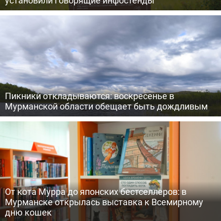
установили говорящие инфостенды
Пикники откладываются: воскресенье в
Мурманской области обещает быть дождливым
От кота Мурра до японских бестселлеров: в
Мурманске открылась выставка к Всемирному
дню кошек