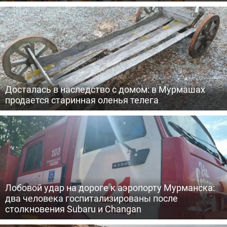
Досталась в наследство с домом: в Мурмашах
продается старинная оленья телега
Лобовой удар на дороге к аэропорту Мурманска:
два человека госпитализированы после
столкновения Subaru и Changan