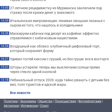
27-летнюю рецидивистку из Мурманска заключили под
15:45
стражу после кражи денег у знакомого
Итальянская импровизация: ленивая овощная лазанья с
16:39
сыром из того, что нашлось в холодильнике
Маскируем кабачки под десерт из кофейни: эффектно
16:36
справляемся с кабачковым нашествием
Воздушный как облако: клубничный шифоновый торт,
16:54
который сохраняет форму
Удивил гостей кексом с грушей, но без груши: все в восторге
16:21
Шторы устарели: теперь мы выключаем солнце прямо
15:31
через стекло одной кнопкой
Небанальный отпуск 2026: куда тайно рвануть с детьми без
13:18
виз, толп туристов и адской жары
Все новости
Политика
|
Экономика
|
Общество
|
Происшествия
|
Фоторепортажи
|
Авторское
|
Интересное
|
Спорт