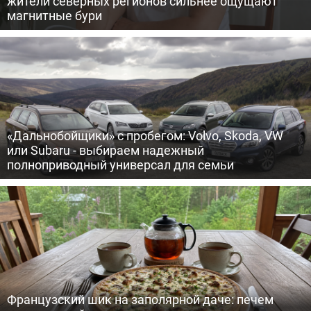
жители северных регионов сильнее ощущают
магнитные бури
«Дальнобойщики» с пробегом: Volvo, Skoda, VW
или Subaru - выбираем надежный
полноприводный универсал для семьи
Французский шик на заполярной даче: печем