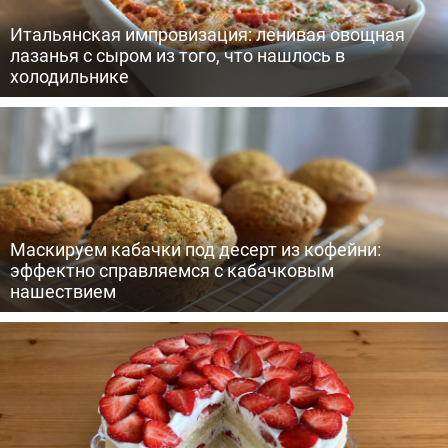
Итальянская импровизация: ленивая овощная
лазанья с сыром из того, что нашлось в
холодильнике
Маскируем кабачки под десерт из кофейни:
эффектно справляемся с кабачковым
нашествием