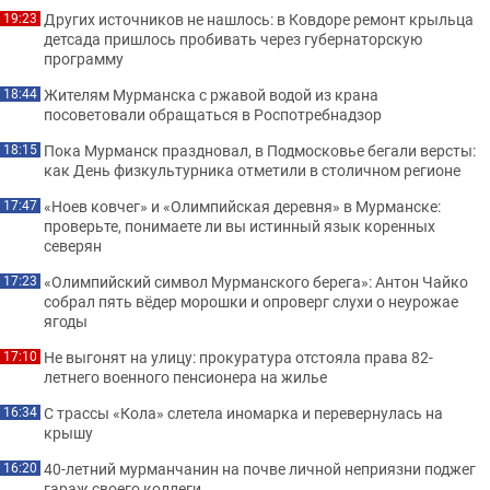
Других источников не нашлось: в Ковдоре ремонт крыльца
19:23
детсада пришлось пробивать через губернаторскую
программу
Жителям Мурманска с ржавой водой из крана
18:44
посоветовали обращаться в Роспотребнадзор
Пока Мурманск праздновал, в Подмосковье бегали версты:
18:15
как День физкультурника отметили в столичном регионе
«Ноев ковчег» и «Олимпийская деревня» в Мурманске:
17:47
проверьте, понимаете ли вы истинный язык коренных
северян
«Олимпийский символ Мурманского берега»: Антон Чайко
17:23
собрал пять вёдер морошки и опроверг слухи о неурожае
ягоды
Не выгонят на улицу: прокуратура отстояла права 82-
17:10
летнего военного пенсионера на жилье
С трассы «Кола» слетела иномарка и перевернулась на
16:34
крышу
40-летний мурманчанин на почве личной неприязни поджег
16:20
гараж своего коллеги