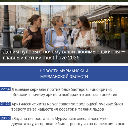
Деним нулевых: почему ваши любимые джинсы —
главный летний must-have 2026
НОВОСТИ МУРМАНСКА И
МУРМАНСКОЙ ОБЛАСТИ
Дешевые сериалы против блокбастеров: кинокритик
22:54
объяснил, почему зрители выбирают кино «за копейки»
Арктические киты не успевают за эволюцией: ученые бьют
21:22
тревогу из-за нашествия косаток и таяния льдов
«Задача непростая»: в Мурманске снесли восьмую
20:16
двухэтажку, а горожане бьют тревогу из-за нашествия крыс