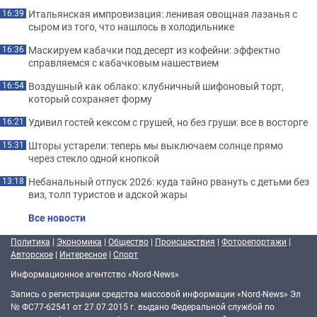
Итальянская импровизация: ленивая овощная лазанья с
16:39
сыром из того, что нашлось в холодильнике
Маскируем кабачки под десерт из кофейни: эффектно
16:36
справляемся с кабачковым нашествием
Воздушный как облако: клубничный шифоновый торт,
16:54
который сохраняет форму
Удивил гостей кексом с грушей, но без груши: все в восторге
16:21
Шторы устарели: теперь мы выключаем солнце прямо
15:31
через стекло одной кнопкой
Небанальный отпуск 2026: куда тайно рвануть с детьми без
13:18
виз, толп туристов и адской жары
Все новости
Политика
|
Экономика
|
Общество
|
Происшествия
|
Фоторепортажи
|
Авторское
|
Интересное
|
Спорт
Информационное агентство «Nord-News»
Запись о регистрации средства массовой информации «Nord-News» Эл
№ ФС77-62541 от 27.07.2015 г. выдано Федеральной службой по