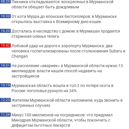
Пикники откладываются: воскресенье в Мурманской
08:20
области обещает быть дождливым
От кота Мурра до японских бестселлеров: в Мурманске
16:33
открылась выставка к Всемирному дню кошек
Досталась в наследство с домом: в Мурмашах продается
16:20
старинная оленья телега
Лобовой удар на дороге к аэропорту Мурманска: два
15:42
человека госпитализированы после столкновения Subaru и
Changan
На расселение «авариек» в Мурманской области нужно 13
14:31
миллиардов: власти нашли способ надавить на
застройщиков
Мурманская область вошла в топ-2 по потере скота в
13:19
России: поголовье рухнуло на 34%
Жителям Мурманской области напомнили, куда звонить в
12:23
экстренных случаях
Минус 100 миллионов на посредников: что придумал
11:24
Минздрав Мурманской области, чтобы покончить с
дефицитом льготных лекарств