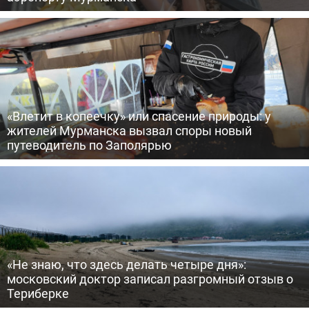
«Влетит в копеечку» или спасение природы: у
жителей Мурманска вызвал споры новый
путеводитель по Заполярью
«Не знаю, что здесь делать четыре дня»:
московский доктор записал разгромный отзыв о
Териберке