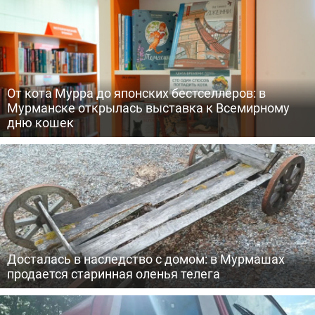
От кота Мурра до японских бестселлеров: в
Мурманске открылась выставка к Всемирному
дню кошек
Досталась в наследство с домом: в Мурмашах
продается старинная оленья телега