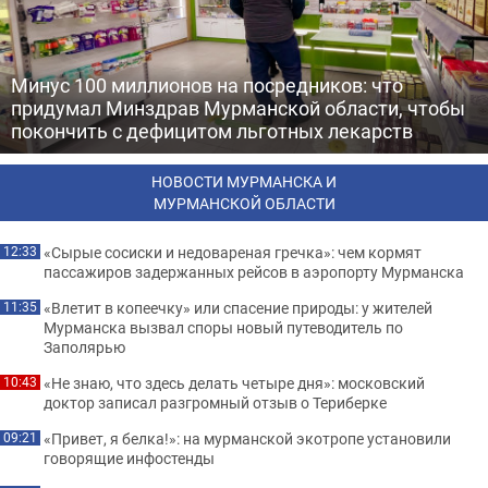
Минус 100 миллионов на посредников: что
придумал Минздрав Мурманской области, чтобы
покончить с дефицитом льготных лекарств
НОВОСТИ МУРМАНСКА И
МУРМАНСКОЙ ОБЛАСТИ
«Сырые сосиски и недовареная гречка»: чем кормят
12:33
пассажиров задержанных рейсов в аэропорту Мурманска
«Влетит в копеечку» или спасение природы: у жителей
11:35
Мурманска вызвал споры новый путеводитель по
Заполярью
«Не знаю, что здесь делать четыре дня»: московский
10:43
доктор записал разгромный отзыв о Териберке
«Привет, я белка!»: на мурманской экотропе установили
09:21
говорящие инфостенды