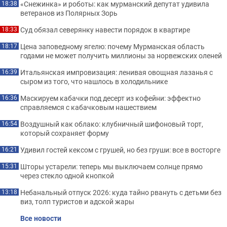
«Снежинка» и роботы: как мурманский депутат удивила
18:38
ветеранов из Полярных Зорь
Суд обязал северянку навести порядок в квартире
18:33
Цена заповедному ягелю: почему Мурманская область
18:17
годами не может получить миллионы за норвежских оленей
Итальянская импровизация: ленивая овощная лазанья с
16:39
сыром из того, что нашлось в холодильнике
Маскируем кабачки под десерт из кофейни: эффектно
16:36
справляемся с кабачковым нашествием
Воздушный как облако: клубничный шифоновый торт,
16:54
который сохраняет форму
Удивил гостей кексом с грушей, но без груши: все в восторге
16:21
Шторы устарели: теперь мы выключаем солнце прямо
15:31
через стекло одной кнопкой
Небанальный отпуск 2026: куда тайно рвануть с детьми без
13:18
виз, толп туристов и адской жары
Все новости