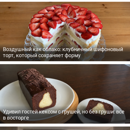
Воздушный как облако: клубничный шифоновый
торт, который сохраняет форму
Удивил гостей кексом с грушей, но без груши: все
в восторге