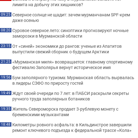
лимита на добычу этих хищников?
Северное солнце не щадит: зачем мурманчанам SPF-крем
09:25
даже осенью
Суровое северное лето: синоптики прогнозируют ночные
08:20
заморозки в Мурманской области
От «синей» экономики до рангов: ученые из Апатитов
23:15
выпустили свежий сборник о будущем Арктики
«Мурманская миля» возвращается: главному спортивному
21:25
фестивалю Заполярья вернут историческое имя
Бум заполярного туризма: Мурманская область вырвалась
19:56
в лидеры СЗФО по приросту гостей
Ждут своей очереди по 7 лет: в ПАБСИ раскрыли секреты
19:49
ручного труда заполярных ботаников
Житель Североморска продает 3-рублевую монету с
19:35
бременскими музыкантами
Километры ровного асфальта: в Кильдинстрое завершили
18:48
ремонт ключевого подъезда к федеральной трассе «Кола»