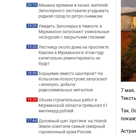
Машина времени в окнах: жителей
20:13
Заполярного заставили угадывать
родной город по ретро-снимкам
Увидеть Заполярье в темноте: в
19:35
Мурманске запускают уникальные
экскурсии с закрытыми глазами
Лестницу около дома на проспекте
19:35
Кирова в Мурманске в этом году
капитально ремонтировать не
будут
Борщевик вместо шахтеров? На
18:56
Кольском полуострове запускают
«зеленую» добычу
7 мая,
редкоземельных металлов
Тексты
Объем строительных работ в
18:33
Мурманской области превысил 61
Так, 
миллиард рублей
покажу
Духовный щит Арктики: на Новой
17:44
Земле освятили самый северный
Астрах
гарнизонный храм России