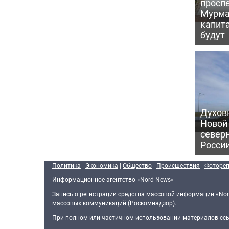
проспе
Мурма
капит
будут
Духов
Новой
север
Росси
Политика
|
Экономика
|
Общество
|
Происшествия
|
Фоторе
Информационное агентство «Nord-News»
Запись о регистрации средства массовой информации «Nor
массовых коммуникаций (Роскомнадзор).
При полном или частичном использовании материалов ссыл