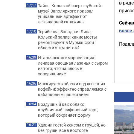
в ряде
Тайны Кольской сверхглубокой:
17:17
присое
музей Заполярного показал
уникальный артефакт от
легендарной скважины
Сейча
возле
Териберка, Западная Лица,
17:10
Кольский залив: какие мосты
ремонтируют в Мурманской
Подели
области этим летом?
Итальянская импровизация:
16:39
ленивая овощная лазанья с сыром
из того, что нашлось в
холодильнике
Маскируем кабачки под десерт из
16:36
кофейни: эффектно справляемся с
кабачковым нашествием
Воздушный как облако:
16:54
клубничный шифоновый торт,
который сохраняет форму
Удивил гостей кексом с грушей, но
16:21
без груши: все в восторге