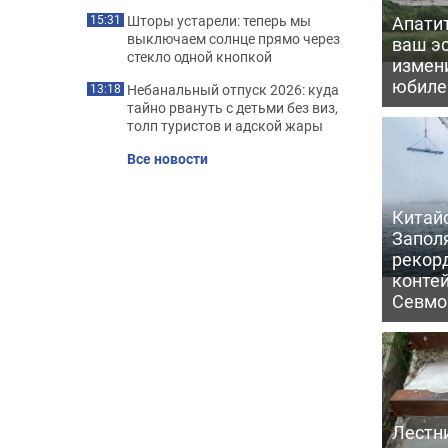
Апати
Шторы устарели: теперь мы
15:31
выключаем солнце прямо через
ваш э
стекло одной кнопкой
измени
юбил
Небанальный отпуск 2026: куда
13:18
тайно рвануть с детьми без виз,
толп туристов и адской жары
Все новости
Китайс
Запол
рекор
конте
Севмо
Лестн