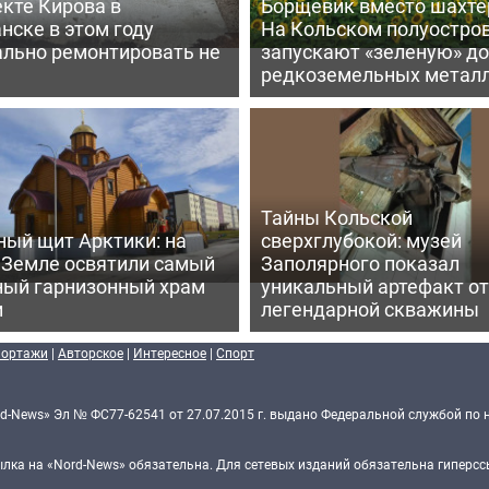
кте Кирова в
Борщевик вместо шахте
нске в этом году
На Кольском полуостро
ально ремонтировать не
запускают «зеленую» д
редкоземельных метал
Тайны Кольской
ный щит Арктики: на
сверхглубокой: музей
 Земле освятили самый
Заполярного показал
ный гарнизонный храм
уникальный артефакт от
и
легендарной скважины
портажи
|
Авторское
|
Интересное
|
Спорт
d-News» Эл № ФС77-62541 от 27.07.2015 г. выдано Федеральной службой по 
ка на «Nord-News» обязательна. Для сетевых изданий обязательна гиперссы