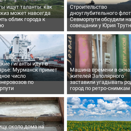
ты ищут таланты: как
Строительство
скиз может навсегда
дноуглубительного флот
ть облик города к
Севморпути обсудили н
ею
совещании у Юрия Трут
кие гиганты идут в
ярье: Мурманск примет
Машина времени в окна
дное число
жителей Заполярного
йнеровозов по
заставили угадывать ро
рпути
город по ретро-снимкам
ицу около дома на