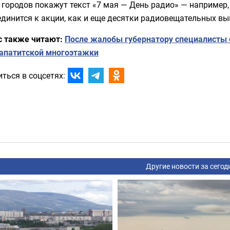
 городов покажут текст «7 мая — День радио» — например
динится к акции, как и еще десятки радиовещательных вы
с также читают:
После жалобы губернатору специалисты 
 апатитской многоэтажки
ться в соцсетях:
Другие новости за сегод