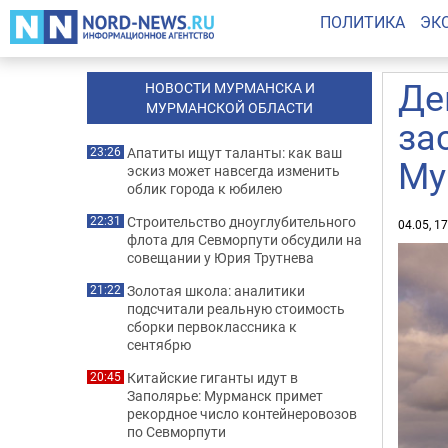
ПОЛИТИКА
ЭК
Де
НОВОСТИ МУРМАНСКА И
МУРМАНСКОЙ ОБЛАСТИ
за
Апатиты ищут таланты: как ваш
23:26
Му
эскиз может навсегда изменить
облик города к юбилею
Строительство дноуглубительного
22:31
04.05, 1
флота для Севморпути обсудили на
совещании у Юрия Трутнева
Золотая школа: аналитики
21:22
подсчитали реальную стоимость
сборки первоклассника к
сентябрю
Китайские гиганты идут в
20:45
Заполярье: Мурманск примет
рекордное число контейнеровозов
по Севморпути