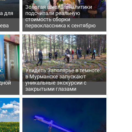
Золотая школа: аналитики
а для
подсчитали реальную
а
стоимость сборки
нева
первоклассника к сентябрю
х:
Увидеть Заполярье в темноте:
в Мурманске запускают
дной
уникальные экскурсии с
закрытыми глазами