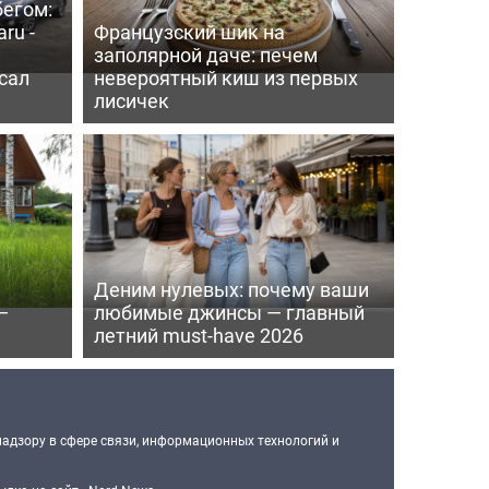
бегом:
ru -
Французский шик на
заполярной даче: печем
сал
невероятный киш из первых
лисичек
Деним нулевых: почему ваши
—
любимые джинсы — главный
летний must-have 2026
надзору в сфере связи, информационных технологий и