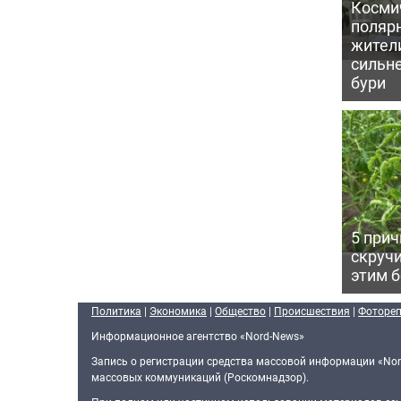
Косми
поляр
жител
сильн
бури
5 прич
скручи
этим 
Политика
|
Экономика
|
Общество
|
Происшествия
|
Фоторе
Информационное агентство «Nord-News»
Запись о регистрации средства массовой информации «Nor
массовых коммуникаций (Роскомнадзор).