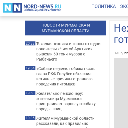
ПОЛИТИКА
ЭК
Не
НОВОСТИ МУРМАНСКА И
МУРМАНСКОЙ ОБЛАСТИ
го
Тяжелая техника и тонны отходов:
20:38
волонтеры «Чистой Арктики»
09.05, 2
вывезли 60 тонн мусора с
Рыбачьего
«Собаки не умеют обижаться»:
19:54
глава РКФ Голубев объяснил
истинные причины странного
поведения питомцев
Желательно пенсионеру:
19:50
жительница Мурманска
пристраивает взрослую собаку
породы шпиц
Жителям Мурманской области
19:35
рассказали, как правильно