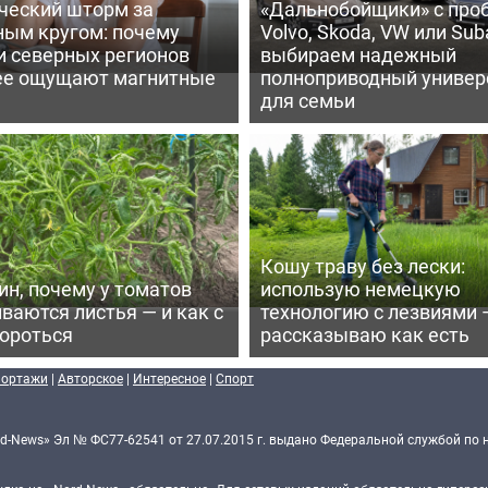
ческий шторм за
«Дальнобойщики» с про
ным кругом: почему
Volvo, Skoda, VW или Suba
и северных регионов
выбираем надежный
ее ощущают магнитные
полноприводный универ
для семьи
Кошу траву без лески:
ин, почему у томатов
использую немецкую
ваются листья — и как с
технологию с лезвиями 
бороться
рассказываю как есть
портажи
|
Авторское
|
Интересное
|
Спорт
d-News» Эл № ФС77-62541 от 27.07.2015 г. выдано Федеральной службой по 