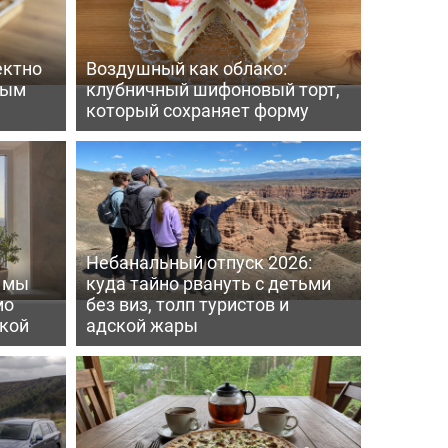
ектно
Воздушный как облако:
вым
клубничный шифоновый торт,
который сохраняет форму
Небанальный отпуск 2026:
ь мы
куда тайно рвануть с детьми
мо
без виз, толп туристов и
пкой
адской жары