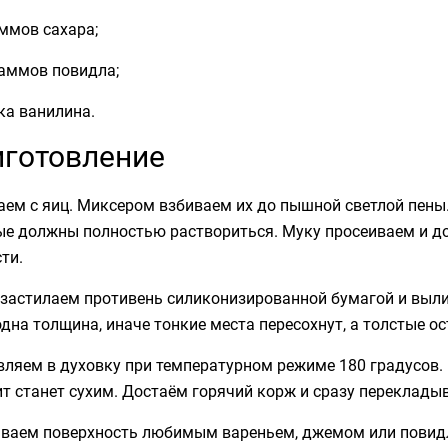
ммов сахара;
раммов повидла;
ка ванилина.
готовление
ем с яиц. Миксером взбиваем их до пышной светлой пены.
ые должны полностью раствориться. Муку просеиваем и д
ти.
застилаем противень силиконизированной бумагой и вылив
дна толщина, иначе тонкие места пересохнут, а толстые о
ляем в духовку при температурном режиме 180 градусов. 
т станет сухим. Достаём горячий корж и сразу перекладыв
ваем поверхность любимым вареньем, джемом или повидло