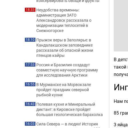
консервировать овощи и фрукты
Неудобства временны:
18:33
администрация ЗАТО
Александровск рассказала о
модернизации теплосетей в
Снежногорске
Прыжок веры в Заполярье: в
18:10
Кандалакшском заповеднике
рассказали об опасной жизни
птенцов кайры
В детс
Россия и Бразилия создадут
17:53
такой 
совместную научную программу
получа
для исследования Арктики
Ин
В Мурманске на Морвокзале
16:55
пройдет праздник северной
рыбной кухни
Нам по
Полевая кухня и Минеральный
16:43
диктант: в Кировске пройдет
85 гр
большая геологическая барахолка
Сила Севера — в людях! История
3 яйца
16:03