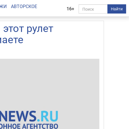
АЖИ
АВТОРСКОЕ
16+
Найти
 этот рулет
маете