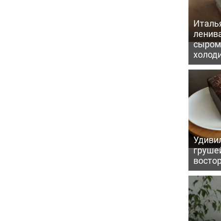
Италь
ленив
сыром 
холод
Удивил
грушей
восто