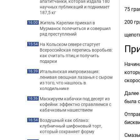
апатитчанки, которая издала 180
научных публикаций и поднимает
75 гра
187,5 кг
200 г
Житель Карелии приехал в
16:00
Мурманск полечиться и совершил
ряд преступлений
щепот
На Кольском севере стартует
15:54
При
Всероссийская перепись воробьев:
как считать птиц и получить
подарки
Начина
Итальянская импровизация:
котор
16:39
ленивая овощная лазанья с сыром
скорос
из того, что нашлось в
холодильнике
Далее 
Маскируем кабачки под десерт из
16:36
была о
кофейни: эффектно справляемся с
кабачковым нашествием
Отправ
Воздушный как облако:
16:54
бискви
клубничный шифоновый торт,
который сохраняет форму
Смазы