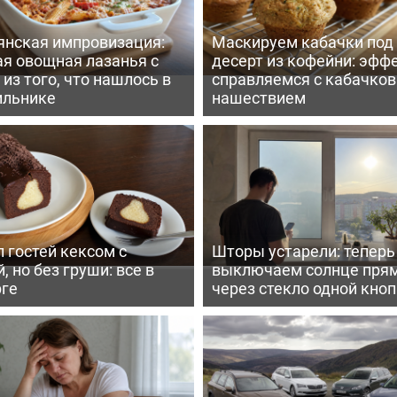
янская импровизация:
Маскируем кабачки под
ая овощная лазанья с
десерт из кофейни: эфф
из того, что нашлось в
справляемся с кабачко
ильнике
нашествием
 гостей кексом с
Шторы устарели: тепер
, но без груши: все в
выключаем солнце пря
рге
через стекло одной кно