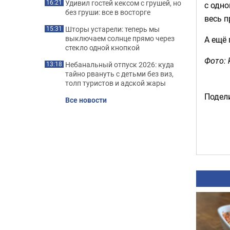
Удивил гостей кексом с грушей, но
16:21
с одно
без груши: все в восторге
весь п
Шторы устарели: теперь мы
15:31
выключаем солнце прямо через
А ещё
стекло одной кнопкой
Фото: k
Небанальный отпуск 2026: куда
13:18
тайно рвануть с детьми без виз,
толп туристов и адской жары
Подели
Все новости