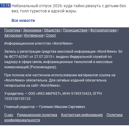
Небанальный отпуск 2026: куда тайно рвануть с детьми без
13:18
виз, толп туристов и адской жары
Все новости
Политика
|
Экономика
|
Общество
|
Происшествия
|
Фоторепортажи
|
Авторское
|
Интересное
|
Спорт
Информационное агентство «Nord-News»
Запись о регистрации средства массовой информации «Nord-News» Эл
№ ФС77-62541 от 27.07.2015 г. выдано Федеральной службой по
надзору в сфере связи, информационных технологий и массовых
коммуникаций (Роскомнадзор).
При полном или частичном использовании материалов ссылка на
«Nord-News» обязательна. Для сетевых изданий обязательна
гиперссылка на сайт «Nord-News».
Учредитель — ООО «ИКС-МАРКЕТ», ИНН 5190310423, ОГРН
1035100155133
Главный редактор — Голямин Максим Сергеевич
О нас
Редакционная политика
Контактная информация
Политика
конфиденциальности