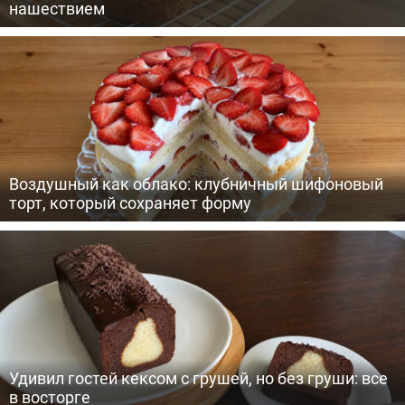
нашествием
Воздушный как облако: клубничный шифоновый
торт, который сохраняет форму
Удивил гостей кексом с грушей, но без груши: все
в восторге