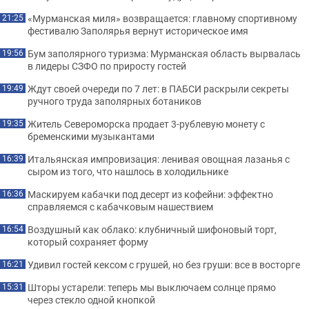
«Мурманская миля» возвращается: главному спортивному
21:25
фестивалю Заполярья вернут историческое имя
Бум заполярного туризма: Мурманская область вырвалась
19:56
в лидеры СЗФО по приросту гостей
Ждут своей очереди по 7 лет: в ПАБСИ раскрыли секреты
19:49
ручного труда заполярных ботаников
Житель Североморска продает 3-рублевую монету с
19:35
бременскими музыкантами
Итальянская импровизация: ленивая овощная лазанья с
16:39
сыром из того, что нашлось в холодильнике
Маскируем кабачки под десерт из кофейни: эффектно
16:36
справляемся с кабачковым нашествием
Воздушный как облако: клубничный шифоновый торт,
16:54
который сохраняет форму
Удивил гостей кексом с грушей, но без груши: все в восторге
16:21
Шторы устарели: теперь мы выключаем солнце прямо
15:31
через стекло одной кнопкой