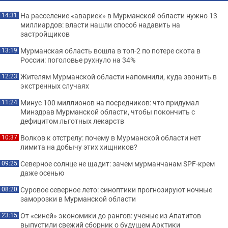
На расселение «авариек» в Мурманской области нужно 13
14:31
миллиардов: власти нашли способ надавить на
застройщиков
Мурманская область вошла в топ-2 по потере скота в
13:19
России: поголовье рухнуло на 34%
Жителям Мурманской области напомнили, куда звонить в
12:23
экстренных случаях
Минус 100 миллионов на посредников: что придумал
11:24
Минздрав Мурманской области, чтобы покончить с
дефицитом льготных лекарств
Волков к отстрелу: почему в Мурманской области нет
10:37
лимита на добычу этих хищников?
Северное солнце не щадит: зачем мурманчанам SPF-крем
09:25
даже осенью
Суровое северное лето: синоптики прогнозируют ночные
08:20
заморозки в Мурманской области
От «синей» экономики до рангов: ученые из Апатитов
23:15
выпустили свежий сборник о будущем Арктики