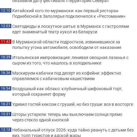
объявили дату фестиваля «Территория Севера»
Китайский хого по-мурмански: как первый ресторан
12:10
Поднебесной в Заполярье подключился к «Рестомании»
Светодиоды и лоскутное шитье: в Мурманск с гастролями
12:03
едет знаменитый театр кукол из Беларуси
В Мурманской области подростков, извинившихся за
11:43
попытку угона автомобиля, освободили от наказания
Итальянская импровизация: ленивая овощная лазанья с
16:39
сыром из того, что нашлось в холодильнике
Маскируем кабачки под десерт из кофейни: эффектно
16:36
справляемся с кабачковым нашествием
Воздушный как облако: клубничный шифоновый торт,
16:54
который сохраняет форму
Удивил гостей кексом с грушей, но без груши: все в восторге
16:21
Шторы устарели: теперь мы выключаем солнце прямо
15:31
через стекло одной кнопкой
Небанальный отпуск 2026: куда тайно рвануть с детьми без
13:18
виз, толп туристов и адской жары