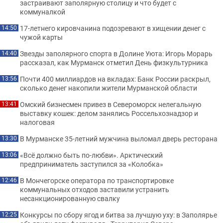
застраивают заполярную столицу и что будет с
коммуналкой
17-летнего кировчанина подозревают в хищении денег с
14:50
чужой карты
Звезды заполярного спорта в Долине Уюта: Игорь Морарь
14:40
рассказал, как Мурманск отметил День физкультурника
Почти 400 миллиардов на вкладах: Банк России раскрыл,
13:56
сколько денег накопили жители Мурманской области
Омский бизнесмен привез в Североморск нелегальную
13:41
выставку кошек: делом занялись Россельхознадзор и
налоговая
В Мурманске 35-летний мужчина выломал дверь ресторана
13:30
«Всё должно быть по-любви». Арктический
13:06
предприниматель заступился за «Колобка»
В Мончегорске оператора по транспортировке
12:46
коммунальных отходов заставили устранить
несанкционированную свалку
Конкурсы по сбору ягод и битва за лучшую уху: в Заполярье
12:25