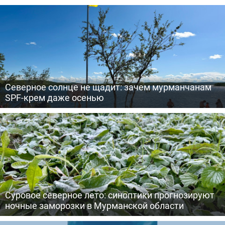
Северное солнце не щадит: зачем мурманчанам
SPF-крем даже осенью
Суровое северное лето: синоптики прогнозируют
ночные заморозки в Мурманской области