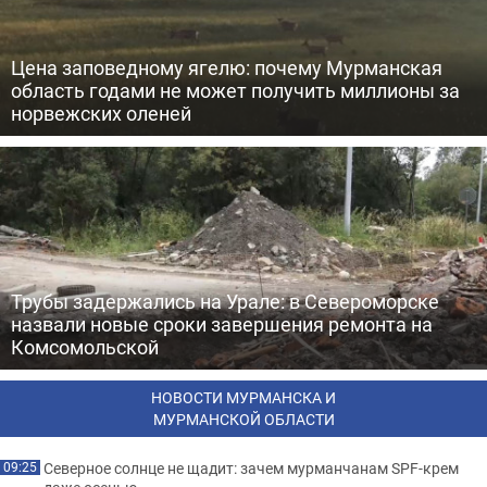
Цена заповедному ягелю: почему Мурманская
область годами не может получить миллионы за
норвежских оленей
Трубы задержались на Урале: в Североморске
назвали новые сроки завершения ремонта на
Комсомольской
НОВОСТИ МУРМАНСКА И
МУРМАНСКОЙ ОБЛАСТИ
Северное солнце не щадит: зачем мурманчанам SPF-крем
09:25