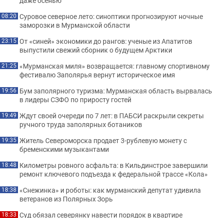
даже осенью
Суровое северное лето: синоптики прогнозируют ночные
08:20
заморозки в Мурманской области
От «синей» экономики до рангов: ученые из Апатитов
23:15
выпустили свежий сборник о будущем Арктики
«Мурманская миля» возвращается: главному спортивному
21:25
фестивалю Заполярья вернут историческое имя
Бум заполярного туризма: Мурманская область вырвалась
19:56
в лидеры СЗФО по приросту гостей
Ждут своей очереди по 7 лет: в ПАБСИ раскрыли секреты
19:49
ручного труда заполярных ботаников
Житель Североморска продает 3-рублевую монету с
19:35
бременскими музыкантами
Километры ровного асфальта: в Кильдинстрое завершили
18:48
ремонт ключевого подъезда к федеральной трассе «Кола»
«Снежинка» и роботы: как мурманский депутат удивила
18:38
ветеранов из Полярных Зорь
Суд обязал северянку навести порядок в квартире
18:33