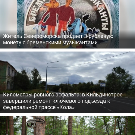
Житель Североморска продает 3-рублевую
монету с бременскими музыкантами
Километры ровного асфальта: в Кильдинстрое
завершили ремонт ключевого подъезда к
федеральной трассе «Кола»