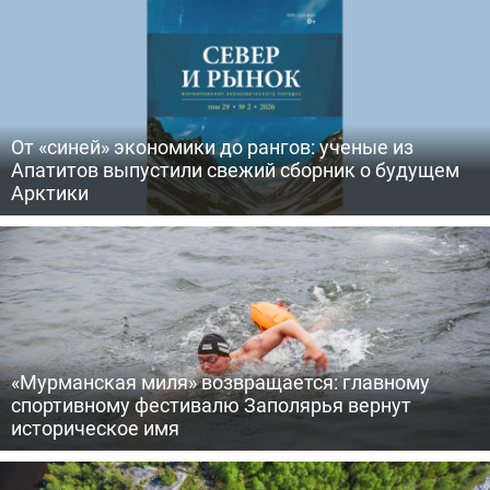
От «синей» экономики до рангов: ученые из
Апатитов выпустили свежий сборник о будущем
Арктики
«Мурманская миля» возвращается: главному
спортивному фестивалю Заполярья вернут
историческое имя