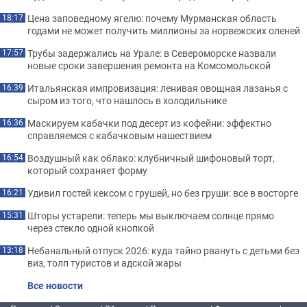
Цена заповедному ягелю: почему Мурманская область
18:17
годами не может получить миллионы за норвежских оленей
Трубы задержались на Урале: в Североморске назвали
17:57
новые сроки завершения ремонта на Комсомольской
Итальянская импровизация: ленивая овощная лазанья с
16:39
сыром из того, что нашлось в холодильнике
Маскируем кабачки под десерт из кофейни: эффектно
16:36
справляемся с кабачковым нашествием
Воздушный как облако: клубничный шифоновый торт,
16:54
который сохраняет форму
Удивил гостей кексом с грушей, но без груши: все в восторге
16:21
Шторы устарели: теперь мы выключаем солнце прямо
15:31
через стекло одной кнопкой
Небанальный отпуск 2026: куда тайно рвануть с детьми без
13:18
виз, толп туристов и адской жары
Все новости