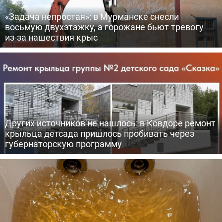
«Задача непростая»: в Мурманске снесли
восьмую двухэтажку, а горожане бьют тревогу
из-за нашествия крыс
Других источников не нашлось: в Ковдоре ремонт
крыльца детсада пришлось пробивать через
губернаторскую программу