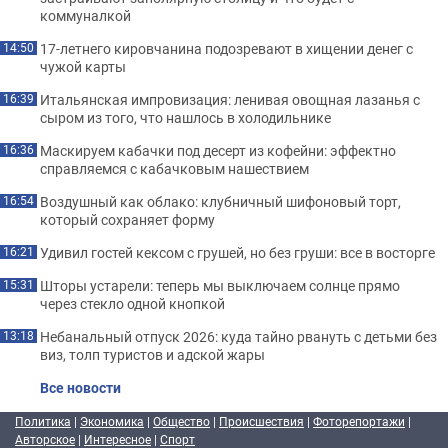
коммуналкой
17-летнего кировчанина подозревают в хищении денег с
14:50
чужой карты
Итальянская импровизация: ленивая овощная лазанья с
16:39
сыром из того, что нашлось в холодильнике
Маскируем кабачки под десерт из кофейни: эффектно
16:36
справляемся с кабачковым нашествием
Воздушный как облако: клубничный шифоновый торт,
16:54
который сохраняет форму
Удивил гостей кексом с грушей, но без груши: все в восторге
16:21
Шторы устарели: теперь мы выключаем солнце прямо
15:31
через стекло одной кнопкой
Небанальный отпуск 2026: куда тайно рвануть с детьми без
13:18
виз, толп туристов и адской жары
Все новости
Политика
|
Экономика
|
Общество
|
Происшествия
|
Фоторепортажи
|
Авторское
|
Интересное
|
Спорт