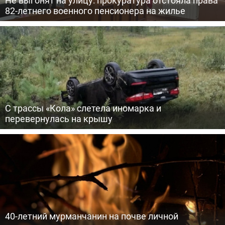
Не выгонят на улицу: прокуратура отстояла права
82-летнего военного пенсионера на жилье
С трассы «Кола» слетела иномарка и
перевернулась на крышу
40-летний мурманчанин на почве личной