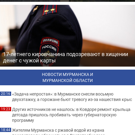
17-летнего кировчанина подозревают в хищении
денег с чужой карты
НОВОСТИ МУРМАНСКА И
МУРМАНСКОЙ ОБЛАСТИ
«Задача непростая»: в Мурманске снесли восьмую
20:16
двухэтажку, а горожане бьют тревогу из-за нашествия крыс
Других источников не нашлось: в Ковдоре ремонт крыльца
19:23
детсада пришлось пробивать через губернаторскую
программу
Жителям Мурманска с ржавой водой из крана
18:44