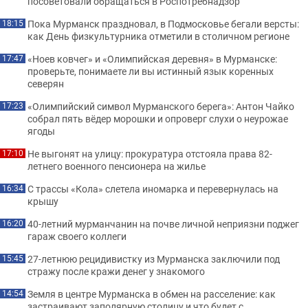
посоветовали обращаться в Роспотребнадзор
Пока Мурманск праздновал, в Подмосковье бегали версты:
18:15
как День физкультурника отметили в столичном регионе
«Ноев ковчег» и «Олимпийская деревня» в Мурманске:
17:47
проверьте, понимаете ли вы истинный язык коренных
северян
«Олимпийский символ Мурманского берега»: Антон Чайко
17:23
собрал пять вёдер морошки и опроверг слухи о неурожае
ягоды
Не выгонят на улицу: прокуратура отстояла права 82-
17:10
летнего военного пенсионера на жилье
С трассы «Кола» слетела иномарка и перевернулась на
16:34
крышу
40-летний мурманчанин на почве личной неприязни поджег
16:20
гараж своего коллеги
27-летнюю рецидивистку из Мурманска заключили под
15:45
стражу после кражи денег у знакомого
Земля в центре Мурманска в обмен на расселение: как
14:54
застраивают заполярную столицу и что будет с