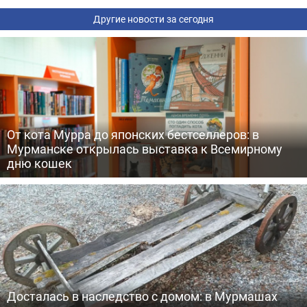
Другие новости за сегодня
От кота Мурра до японских бестселлеров: в
Мурманске открылась выставка к Всемирному
дню кошек
Досталась в наследство с домом: в Мурмашах