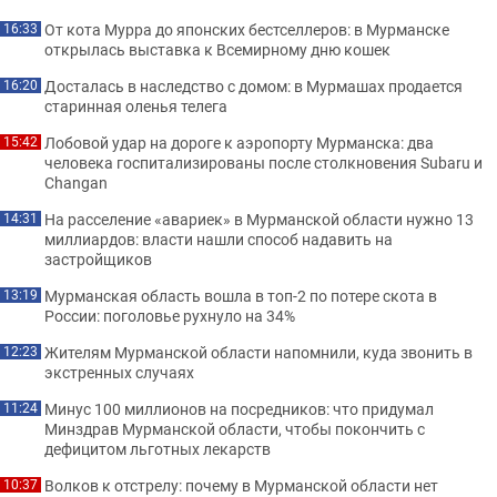
От кота Мурра до японских бестселлеров: в Мурманске
16:33
открылась выставка к Всемирному дню кошек
Досталась в наследство с домом: в Мурмашах продается
16:20
старинная оленья телега
Лобовой удар на дороге к аэропорту Мурманска: два
15:42
человека госпитализированы после столкновения Subaru и
Changan
На расселение «авариек» в Мурманской области нужно 13
14:31
миллиардов: власти нашли способ надавить на
застройщиков
Мурманская область вошла в топ-2 по потере скота в
13:19
России: поголовье рухнуло на 34%
Жителям Мурманской области напомнили, куда звонить в
12:23
экстренных случаях
Минус 100 миллионов на посредников: что придумал
11:24
Минздрав Мурманской области, чтобы покончить с
дефицитом льготных лекарств
Волков к отстрелу: почему в Мурманской области нет
10:37