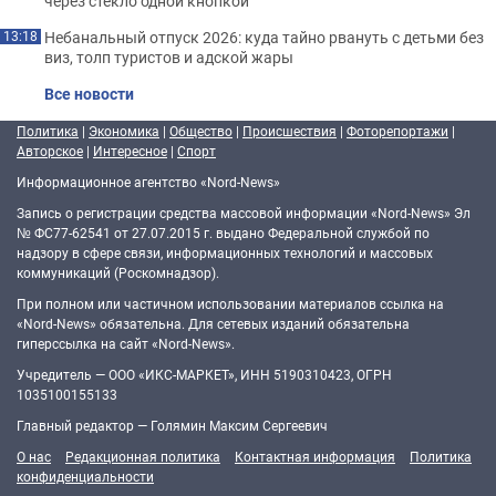
через стекло одной кнопкой
Небанальный отпуск 2026: куда тайно рвануть с детьми без
13:18
виз, толп туристов и адской жары
Все новости
Политика
|
Экономика
|
Общество
|
Происшествия
|
Фоторепортажи
|
Авторское
|
Интересное
|
Спорт
Информационное агентство «Nord-News»
Запись о регистрации средства массовой информации «Nord-News» Эл
№ ФС77-62541 от 27.07.2015 г. выдано Федеральной службой по
надзору в сфере связи, информационных технологий и массовых
коммуникаций (Роскомнадзор).
При полном или частичном использовании материалов ссылка на
«Nord-News» обязательна. Для сетевых изданий обязательна
гиперссылка на сайт «Nord-News».
Учредитель — ООО «ИКС-МАРКЕТ», ИНН 5190310423, ОГРН
1035100155133
Главный редактор — Голямин Максим Сергеевич
О нас
Редакционная политика
Контактная информация
Политика
конфиденциальности