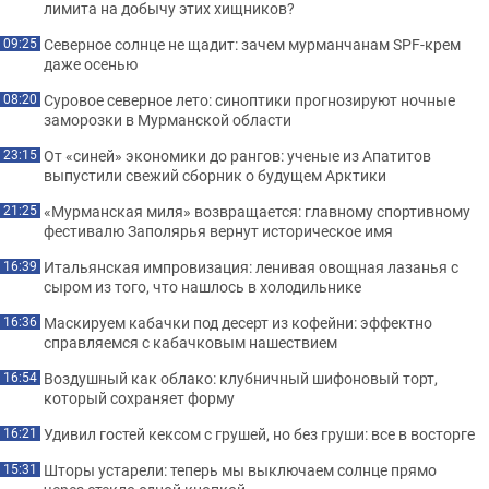
лимита на добычу этих хищников?
Северное солнце не щадит: зачем мурманчанам SPF-крем
09:25
даже осенью
Суровое северное лето: синоптики прогнозируют ночные
08:20
заморозки в Мурманской области
От «синей» экономики до рангов: ученые из Апатитов
23:15
выпустили свежий сборник о будущем Арктики
«Мурманская миля» возвращается: главному спортивному
21:25
фестивалю Заполярья вернут историческое имя
Итальянская импровизация: ленивая овощная лазанья с
16:39
сыром из того, что нашлось в холодильнике
Маскируем кабачки под десерт из кофейни: эффектно
16:36
справляемся с кабачковым нашествием
Воздушный как облако: клубничный шифоновый торт,
16:54
который сохраняет форму
Удивил гостей кексом с грушей, но без груши: все в восторге
16:21
Шторы устарели: теперь мы выключаем солнце прямо
15:31