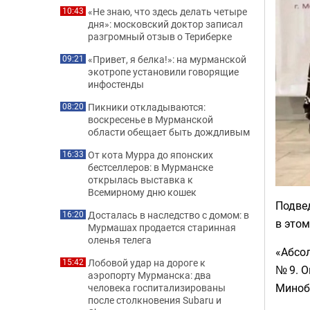
«Не знаю, что здесь делать четыре
10:43
дня»: московский доктор записал
разгромный отзыв о Териберке
«Привет, я белка!»: на мурманской
09:21
экотропе установили говорящие
инфостенды
Пикники откладываются:
08:20
воскресенье в Мурманской
области обещает быть дождливым
От кота Мурра до японских
16:33
бестселлеров: в Мурманске
открылась выставка к
Всемирному дню кошек
Подве
Досталась в наследство с домом: в
16:20
в этом
Мурмашах продается старинная
оленья телега
«Абсо
Лобовой удар на дороге к
15:42
№ 9. О
аэропорту Мурманска: два
Миноб
человека госпитализированы
после столкновения Subaru и