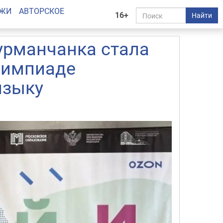
АЖИ
АВТОРСКОЕ
16+
Найти
урманчанка стала
лимпиаде
языку