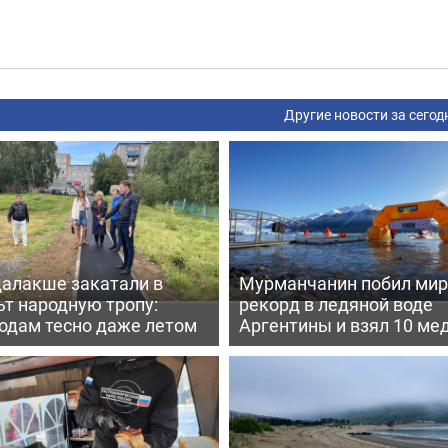
Другие новости за сегод
далакше закатали в
Мурманчанин побил ми
т народную тропу:
рекорд в ледяной воде
одам тесно даже летом
Аргентины и взял 10 ме