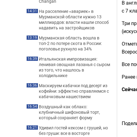
Changan
В анг
с 7 кл
На расселение «авариек» в
14:31
Мурманской области нужно 13
миллиардов: власти нашли способ
Три п
надавить на застройщиков
(искус
Мурманская область вошла в
13:19
Отмети
топ-2 по потере скота в России:
поголовье рухнуло на 34%
Всеро
Итальянская импровизация:
16:39
Все по
ленивая овощная лазанья с сыром
из того, что нашлось в
холодильнике
Ранее
Маскируем кабачки под десерт из
16:36
Сейча
кофейни: эффектно справляемся с
кабачковым нашествием
Воздушный как облако:
16:54
клубничный шифоновый торт,
который сохраняет форму
Подели
Удивил гостей кексом с грушей, но
16:21
без груши: все в восторге