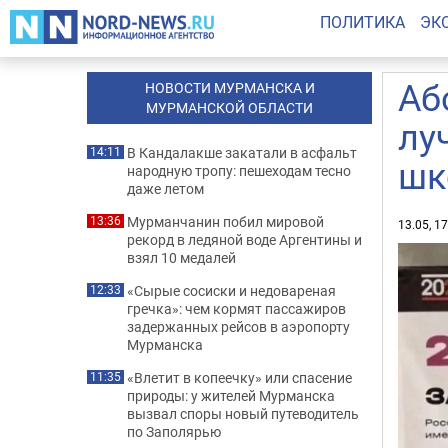
ПОЛИТИКА
ЭК
Аб
НОВОСТИ МУРМАНСКА И
МУРМАНСКОЙ ОБЛАСТИ
лу
В Кандалакше закатали в асфальт
14:11
шк
народную тропу: пешеходам тесно
даже летом
Мурманчанин побил мировой
13:36
13.05, 1
рекорд в ледяной воде Аргентины и
взял 10 медалей
«Сырые сосиски и недовареная
12:33
гречка»: чем кормят пассажиров
задержанных рейсов в аэропорту
Мурманска
«Влетит в копеечку» или спасение
11:35
природы: у жителей Мурманска
вызвал споры новый путеводитель
по Заполярью