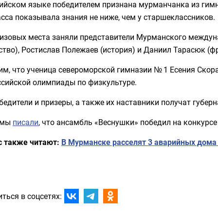
лийском языке победителем признана мурманчанка из гимн
асса показывала знания не ниже, чем у старшеклассников.
ризовых места заняли представители Мурманского междуна
ство), Ростислав Полежаев (история) и Даниил Тарасюк (ф
м, что ученица североморской гимназии № 1 Есения Скора
ссийской олимпиады по физкультуре.
бедители и призеры, а также их наставники получат губе
 мы
писали
, что ансамбль «Веснушки» победил на конкурс
с также читают:
В Мурманске расселят 3 аварийных дома 
ться в соцсетях: