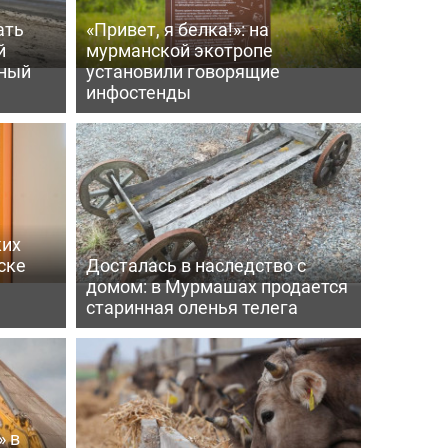
ать
«Привет, я белка!»: на
й
мурманской экотропе
мный
установили говорящие
инфостенды
ких
ске
Досталась в наследство с
домом: в Мурмашах продается
старинная оленья телега
» в