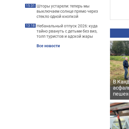
Шторы устарели: теперь мы
15:31
выключаем солнце прямо через
стекло одной кнопкой
Небанальный отпуск 2026: куда
13:18
тайно рвануть с детьми без виз,
толп туристов и адской жары
Все новости
В Кан
асфаль
пешех