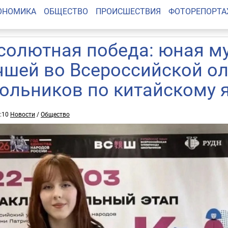
ОНОМИКА
ОБЩЕСТВО
ПРОИСШЕСТВИЯ
ФОТОРЕПОРТ
солютная победа: юная м
чшей во Всероссийской о
ольников по китайскому 
7:10
Новости
/
Общество