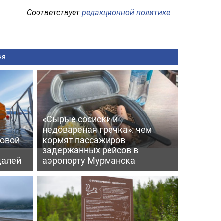
Соответствует
редакционной политике
ня
«Сырые сосиски и
недовареная гречка»: чем
ровой
кормят пассажиров
задержанных рейсов в
далей
аэропорту Мурманска