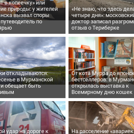
т в копеечку» или
ие природы: у жителей
«Не знаю, что здесь дел
нска вызвал споры
четыре дня»: московски
 путеводитель по
доктор записал разгро
ярью
отзыв о Териберке
ки откладываются:
От кота Мурра до японс
есенье в Мурманской
бестселлеров: в Мурман
ти обещает быть
открылась выставка к
ливым
Всемирному дню кошек
й удар на дороге к
На расселение «авариек