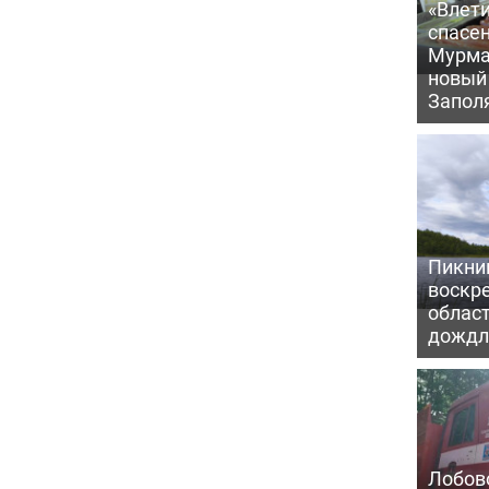
«Влети
спасен
Мурма
новый
Запол
Пикни
воскр
облас
дожд
Лобово