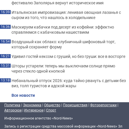
фестивалю Заполярья вернут историческое имя
Итальянская импровизация: ленивая овощная лазанья с
16:39
сыром из того, что нашлось в холодильнике
Маскируем кабачки под десерт из кофейни: эффектно
16:36
справляемся с кабачковым нашествием
Воздушный как облако: клубничный шифоновый торт,
16:54
который сохраняет форму
Удивил гостей кексом с грушей, но без груши: все в восторге
16:21
Шторы устарели: теперь мы выключаем солнце прямо
15:31
через стекло одной кнопкой
Небанальный отпуск 2026: куда тайно рвануть с детьми без
13:18
виз, толп туристов и адской жары
Все новости
Политика
|
Экономика
|
Общество
|
Происшествия
|
Фоторепортажи
|
Авторское
|
Интересное
|
Спорт
Информационное агентство «Nord-News»
Запись о регистрации средства массовой информации «Nord-News» Эл