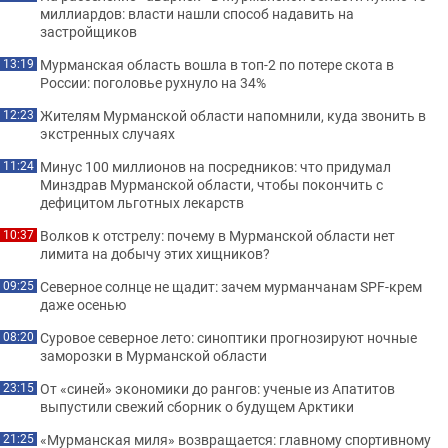
миллиардов: власти нашли способ надавить на
застройщиков
Мурманская область вошла в топ-2 по потере скота в
13:19
России: поголовье рухнуло на 34%
Жителям Мурманской области напомнили, куда звонить в
12:23
экстренных случаях
Минус 100 миллионов на посредников: что придумал
11:24
Минздрав Мурманской области, чтобы покончить с
дефицитом льготных лекарств
Волков к отстрелу: почему в Мурманской области нет
10:37
лимита на добычу этих хищников?
Северное солнце не щадит: зачем мурманчанам SPF-крем
09:25
даже осенью
Суровое северное лето: синоптики прогнозируют ночные
08:20
заморозки в Мурманской области
От «синей» экономики до рангов: ученые из Апатитов
23:15
выпустили свежий сборник о будущем Арктики
«Мурманская миля» возвращается: главному спортивному
21:25