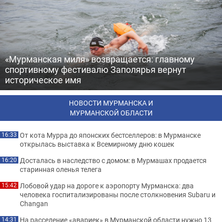
«Мурманская миля» возвращается: главному
спортивному фестивалю Заполярья вернут
историческое имя
НОВОСТИ МУРМАНСКА И
МУРМАНСКОЙ ОБЛАСТИ
От кота Мурра до японских бестселлеров: в Мурманске
16:33
открылась выставка к Всемирному дню кошек
Досталась в наследство с домом: в Мурмашах продается
16:20
старинная оленья телега
Лобовой удар на дороге к аэропорту Мурманска: два
15:42
человека госпитализированы после столкновения Subaru и
Changan
На расселение «авариек» в Мурманской области нужно 13
14:31