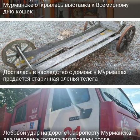
Мурманске открылась выставка к Всемирному
дню кошек
Досталась в наследство с домом: в Мурмашах
продается старинная оленья телега
Лобовой удар на дороге к аэропорту Мурманска:
два человека госпитализированы после