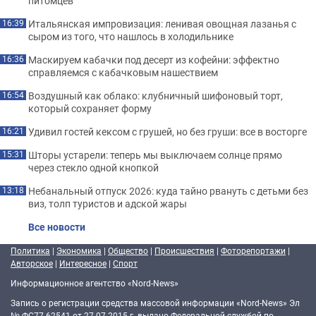
питомцев
Итальянская импровизация: ленивая овощная лазанья с
16:39
сыром из того, что нашлось в холодильнике
Маскируем кабачки под десерт из кофейни: эффектно
16:36
справляемся с кабачковым нашествием
Воздушный как облако: клубничный шифоновый торт,
16:54
который сохраняет форму
Удивил гостей кексом с грушей, но без груши: все в восторге
16:21
Шторы устарели: теперь мы выключаем солнце прямо
15:31
через стекло одной кнопкой
Небанальный отпуск 2026: куда тайно рвануть с детьми без
13:18
виз, толп туристов и адской жары
Все новости
Политика
|
Экономика
|
Общество
|
Происшествия
|
Фоторепортажи
|
Авторское
|
Интересное
|
Спорт
Информационное агентство «Nord-News»
Запись о регистрации средства массовой информации «Nord-News» Эл
№ ФС77-62541 от 27.07.2015 г. выдано Федеральной службой по