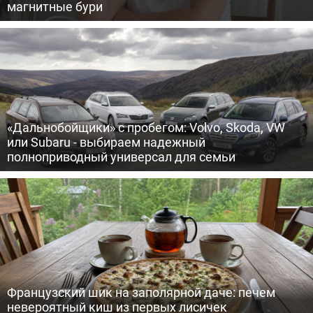
магнитные бури
«Дальнобойщики» с пробегом: Volvo, Skoda, VW
или Subaru - выбираем надежный
полноприводный универсал для семьи
Французский шик на заполярной даче: печем
невероятный киш из первых лисичек