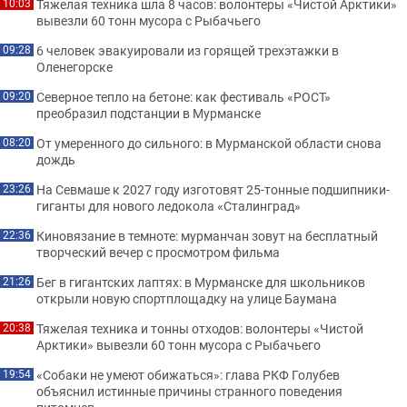
Тяжелая техника шла 8 часов: волонтеры «Чистой Арктики»
10:03
вывезли 60 тонн мусора с Рыбачьего
6 человек эвакуировали из горящей трехэтажки в
09:28
Оленегорске
Северное тепло на бетоне: как фестиваль «РОСТ»
09:20
преобразил подстанции в Мурманске
От умеренного до сильного: в Мурманской области снова
08:20
дождь
На Севмаше к 2027 году изготовят 25-тонные подшипники-
23:26
гиганты для нового ледокола «Сталинград»
Киновязание в темноте: мурманчан зовут на бесплатный
22:36
творческий вечер с просмотром фильма
Бег в гигантских лаптях: в Мурманске для школьников
21:26
открыли новую спортплощадку на улице Баумана
Тяжелая техника и тонны отходов: волонтеры «Чистой
20:38
Арктики» вывезли 60 тонн мусора с Рыбачьего
«Собаки не умеют обижаться»: глава РКФ Голубев
19:54
объяснил истинные причины странного поведения