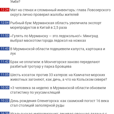
Умбе?
Мат на стенах и сломанный инвентарь: глава Ловозерского
12:24
округа лично проверил жалобы жителей
Рыбный бум: Мурманская область увеличила экспорт
12:04
морепродуктов в Китай в 2,5 раза
«Гулять по Мурманску — это ледокольно!»: Минград
11:53
выбрал маскотом города ледокол на ножках
В Мурманской области подешевели капуста, картошка и
11:43
лук
Брак не оплатили: в Мончегорске заново переделают
11:42
разбитый тротуар у парка Бровцева
Шесть косаток против 33 катеров: на Камчатке морских
11:05
животных загоняют, как дичь, а что на Кольском севере?
+3 человека за неделю: в Мурманской области обновили
10:30
статистику по укусам клещей
День рождения Оленегорска: как саамский погост 16 века
10:22
стал столицей заполярной руды
Итальянская импровизация: ленивая овощная лазанья с
16:39