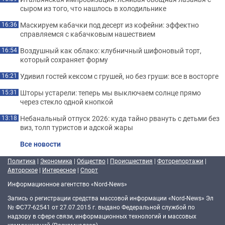
сыром из того, что нашлось в холодильнике
Маскируем кабачки под десерт из кофейни: эффектно
16:36
справляемся с кабачковым нашествием
Воздушный как облако: клубничный шифоновый торт,
16:54
который сохраняет форму
Удивил гостей кексом с грушей, но без груши: все в восторге
16:21
Шторы устарели: теперь мы выключаем солнце прямо
15:31
через стекло одной кнопкой
Небанальный отпуск 2026: куда тайно рвануть с детьми без
13:18
виз, толп туристов и адской жары
Все новости
Политика
|
Экономика
|
Общество
|
Происшествия
|
Фоторепортажи
|
Авторское
|
Интересное
|
Спорт
Информационное агентство «Nord-News»
Запись о регистрации средства массовой информации «Nord-News» Эл
№ ФС77-62541 от 27.07.2015 г. выдано Федеральной службой по
надзору в сфере связи, информационных технологий и массовых