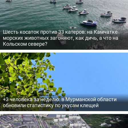
Шесть косаток против 33 катеров: на Камчатке
морских животных загоняют, как дичь, а что на
Кольском севере?
+3 человека за неделю: в Мурманской области
обновили статистику по укусам клещей