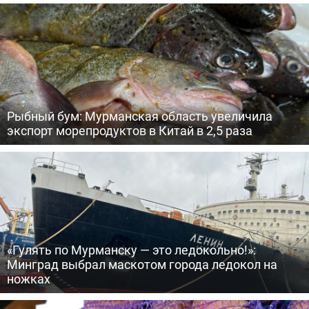
Рыбный бум: Мурманская область увеличила
экспорт морепродуктов в Китай в 2,5 раза
«Гулять по Мурманску — это ледокольно!»:
Минград выбрал маскотом города ледокол на
ножках