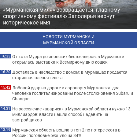
«Мурманская миля» возвращается: главному
спортивному фестивалю Заполярья вернут
историческое имя
НОВОСТИ МУРМАНСКА И
МУРМАНСКОЙ ОБЛАСТИ
От кота Мурра до японских бестселлеров: в Мурманске
16:33
открылась выставка к Всемирному дню кошек
Досталась в наследство с домом: в Мурмашах продается
16:20
старинная оленья телега
Лобовой удар на дороге к аэропорту Мурманска: два
15:42
человека госпитализированы после столкновения Subaru и
Changan
На расселение «авариек» в Мурманской области нужно 13
14:31
миллиардов: власти нашли способ надавить на
застройщиков
Мурманская область вошла в топ-2 по потере скота в
13:19
России: поголовье рухнуло на 34%