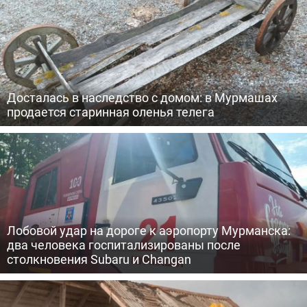
Досталась в наследство с домом: в Мурмашах
продается старинная оленья телега
Лобовой удар на дороге к аэропорту Мурманска:
два человека госпитализированы после
столкновения Subaru и Changan