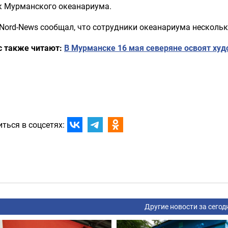
к Мурманского океанариума.
 Nord-News сообщал, что сотрудники океанариума несколь
с также читают:
В Мурманске 16 мая северяне освоят ху
ться в соцсетях:
Другие новости за сегод