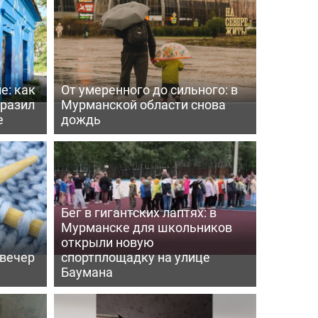
е: как
От умеренного до сильного: в
бразил
Мурманской области снова
е
дождь
Бег в гигантских лаптях: в
Мурманске для школьников
открыли новую
 вечер
спортплощадку на улице
Баумана