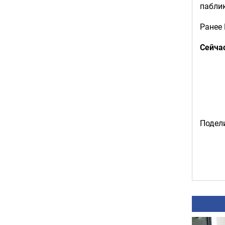
пабли
Ранее
Сейча
Подели