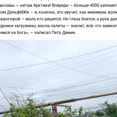
лаклавы — китам Арктики! Впереди — больше 4000 километ
ом ДельфИЖе — и, конечно, это звучит, как минимум, вол
вантюрой — мало кто решится. Но глаза боятся, а руки д
одники загружены, масла залиты — значит, всё, что зависи
емся на Бога», — написал Петр Демин.