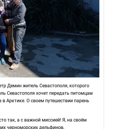
етр Демин житель Севастополя, которого
ель Севастополя хочет передать питомцам
 в Арктике. О своем путешествии парень
о так, а с важной миссией! Я, на своём
ших черноморских дельфинов,