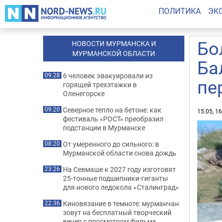
ПОЛИТИКА
ЭК
Бо
НОВОСТИ МУРМАНСКА И
МУРМАНСКОЙ ОБЛАСТИ
Ба
6 человек эвакуировали из
09:28
пе
горящей трехэтажки в
Оленегорске
Северное тепло на бетоне: как
09:20
15.05, 1
фестиваль «РОСТ» преобразил
подстанции в Мурманске
От умеренного до сильного: в
08:20
Мурманской области снова дождь
На Севмаше к 2027 году изготовят
23:26
25-тонные подшипники-гиганты
для нового ледокола «Сталинград»
Киновязание в темноте: мурманчан
22:36
зовут на бесплатный творческий
вечер с просмотром фильма