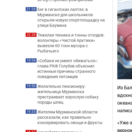
Бег в гигантских лаптях: в
21:26
Мурманске для школьников
открыли новую спортплощадку на
улице Баумана
Тяжелая техника и тонны отходов:
20:38
волонтеры «Чистой Арктики»
вывезли 60 тонн мусора с
Рыбачьего
«Собаки не умеют обижаться»:
19:54
глава РКФ Голубев объяснил
истинные причины странного
поведения питомцев
Желательно пенсионеру:
19:50
Из Бал
жительница Мурманска
вдохн
пристраивает взрослую собаку
породы шпиц
океана
написа
Жителям Мурманской области
19:35
рассказали, как правильно
«Уже з
консервировать овощи и фрукты
верном
18:33