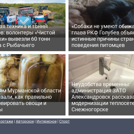
ая техника и тонны
«Собаки не умеют обижа
в: волонтеры «Чистой
глава РКФ Голубев объя
и» вывезли 60 тонн
истинные причины стра
а с Рыбачьего
поведения питомцев
Неудобства временны:
ям Мурманской области
администрация ЗАТО
зали, как правильно
Александровск рассказа
рвировать овощи и
модернизации теплосете
ы
Снежногорске
портажи
|
Авторское
|
Интересное
|
Спорт