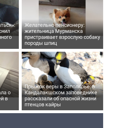
ться»:
Желательно пенсионеру:
снил
жительница Мурманска
нного
пристраивает взрослую собаку
породы шпиц
Прыжок веры в Заполярье: в
ла о
Кандалакшском заповеднике
й в
рассказали об опасной жизни
птенцов кайры