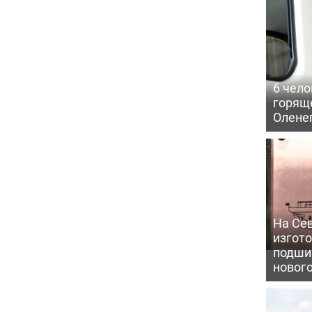
6 чело
горящ
Олене
На Се
изгото
подши
новог