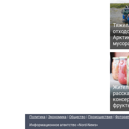
Тяжел
отходо
Арктик
мусор
Жител
расска
консе
фрукт
Политика
|
Экономика
|
Общество
|
Происшествия
|
Фоторе
Информационное агентство «Nord-News»