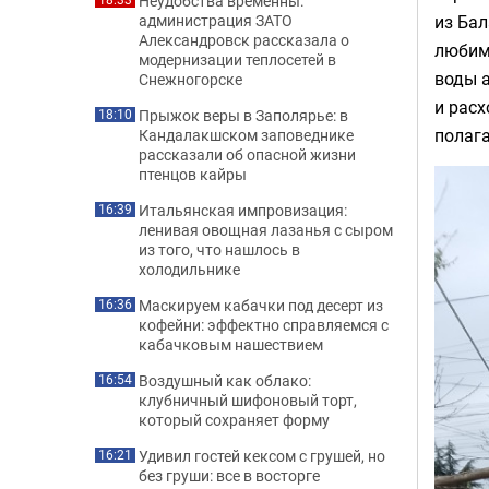
Неудобства временны:
из Ба
администрация ЗАТО
Александровск рассказала о
любим
модернизации теплосетей в
воды а
Снежногорске
и расх
Прыжок веры в Заполярье: в
18:10
полага
Кандалакшском заповеднике
рассказали об опасной жизни
птенцов кайры
Итальянская импровизация:
16:39
ленивая овощная лазанья с сыром
из того, что нашлось в
холодильнике
Маскируем кабачки под десерт из
16:36
кофейни: эффектно справляемся с
кабачковым нашествием
Воздушный как облако:
16:54
клубничный шифоновый торт,
который сохраняет форму
Удивил гостей кексом с грушей, но
16:21
без груши: все в восторге