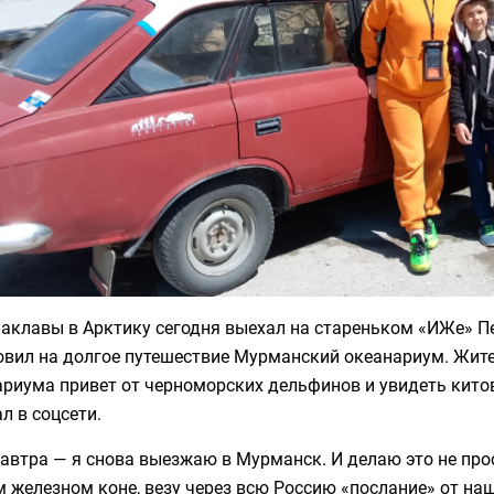
аклавы в Арктику сегодня выехал на стареньком «ИЖе» П
овил на долгое путешествие Мурманский океанариум. Жит
риума привет от черноморских дельфинов и увидеть китов
л в соцсети.
автра — я снова выезжаю в Мурманск. И делаю это не прост
 железном коне, везу через всю Россию «послание» от на