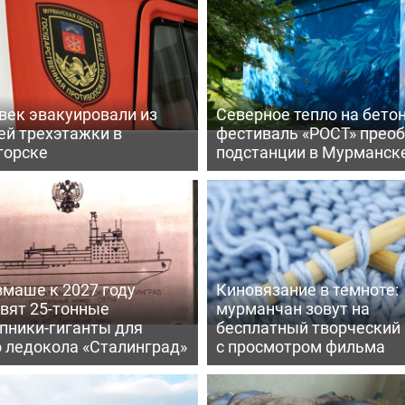
век эвакуировали из
Северное тепло на бетон
ей трехэтажки в
фестиваль «РОСТ» прео
горске
подстанции в Мурманск
вмаше к 2027 году
Киновязание в темноте:
вят 25-тонные
мурманчан зовут на
пники-гиганты для
бесплатный творческий
о ледокола «Сталинград»
с просмотром фильма