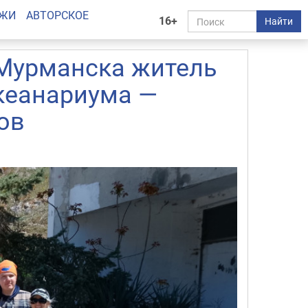
АЖИ
АВТОРСКОЕ
16+
Найти
 Мурманска житель
кеанариума —
ов