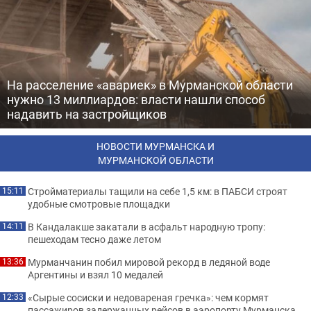
На расселение «авариек» в Мурманской области
нужно 13 миллиардов: власти нашли способ
надавить на застройщиков
НОВОСТИ МУРМАНСКА И
МУРМАНСКОЙ ОБЛАСТИ
Стройматериалы тащили на себе 1,5 км: в ПАБСИ строят
15:11
удобные смотровые площадки
В Кандалакше закатали в асфальт народную тропу:
14:11
пешеходам тесно даже летом
Мурманчанин побил мировой рекорд в ледяной воде
13:36
Аргентины и взял 10 медалей
«Сырые сосиски и недовареная гречка»: чем кормят
12:33
пассажиров задержанных рейсов в аэропорту Мурманска