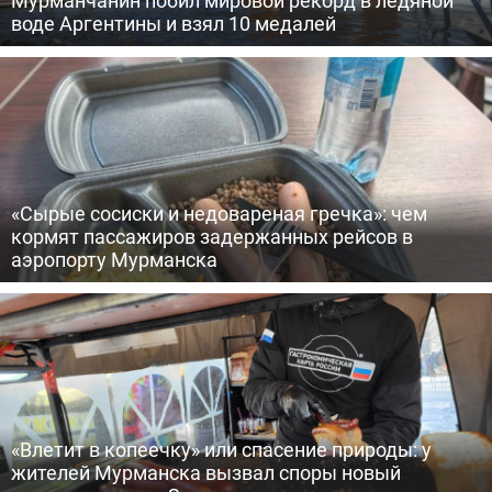
Мурманчанин побил мировой рекорд в ледяной
воде Аргентины и взял 10 медалей
«Сырые сосиски и недовареная гречка»: чем
кормят пассажиров задержанных рейсов в
аэропорту Мурманска
«Влетит в копеечку» или спасение природы: у
жителей Мурманска вызвал споры новый