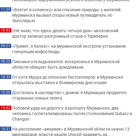
«Влетит в копеечку» или спасение природы: у жителей
11:35
Мурманска вызвал споры новый путеводитель по
Заполярью
«Не знаю, что здесь делать четыре дня»: московский
10:43
доктор записал разгромный отзыв о Териберке
«Привет, я белка!»: на мурманской экотропе установили
09:21
говорящие инфостенды
Пикники откладываются: воскресенье в Мурманской
08:20
области обещает быть дождливым
От кота Мурра до японских бестселлеров: в Мурманске
16:33
открылась выставка к Всемирному дню кошек
Досталась в наследство с домом: в Мурмашах продается
16:20
старинная оленья телега
Лобовой удар на дороге к аэропорту Мурманска: два
15:42
человека госпитализированы после столкновения Subaru и
Changan
На расселение «авариек» в Мурманской области нужно 13
14:31
миллиардов: власти нашли способ надавить на