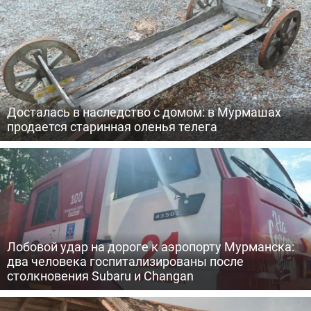
Досталась в наследство с домом: в Мурмашах
продается старинная оленья телега
Лобовой удар на дороге к аэропорту Мурманска:
два человека госпитализированы после
столкновения Subaru и Changan