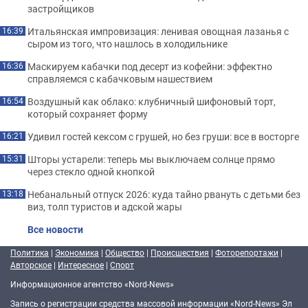
застройщиков
Итальянская импровизация: ленивая овощная лазанья с
16:39
сыром из того, что нашлось в холодильнике
Маскируем кабачки под десерт из кофейни: эффектно
16:36
справляемся с кабачковым нашествием
Воздушный как облако: клубничный шифоновый торт,
16:54
который сохраняет форму
Удивил гостей кексом с грушей, но без груши: все в восторге
16:21
Шторы устарели: теперь мы выключаем солнце прямо
15:31
через стекло одной кнопкой
Небанальный отпуск 2026: куда тайно рвануть с детьми без
13:18
виз, толп туристов и адской жары
Все новости
Политика
|
Экономика
|
Общество
|
Происшествия
|
Фоторепортажи
|
Авторское
|
Интересное
|
Спорт
Информационное агентство «Nord-News»
Запись о регистрации средства массовой информации «Nord-News» Эл