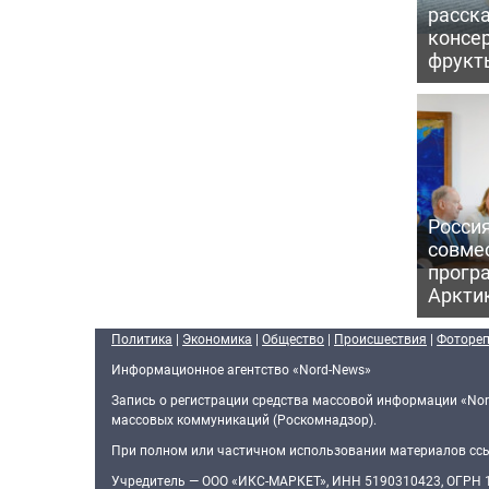
расска
консе
фрукт
Россия
совме
прогр
Аркти
Политика
|
Экономика
|
Общество
|
Происшествия
|
Фоторе
Информационное агентство «Nord-News»
Запись о регистрации средства массовой информации «Nor
массовых коммуникаций (Роскомнадзор).
При полном или частичном использовании материалов ссыл
Учредитель — ООО «ИКС-МАРКЕТ», ИНН 5190310423, ОГРН