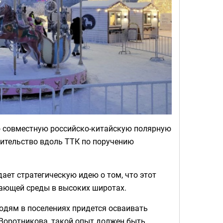
о совместную российско-китайскую полярную
оительство вдоль ТТК по поручению
ет стратегическую идею о том, что этот
ающей среды в высоких широтах.
юдям в поселениях придется осваивать
 Воротникова, такой опыт должен быть