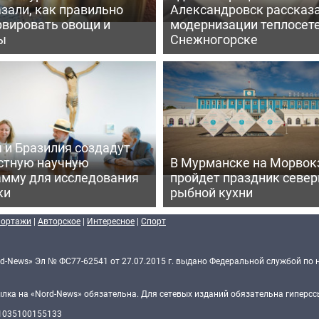
зали, как правильно
Александровск рассказа
рвировать овощи и
модернизации теплосете
ы
Снежногорске
 и Бразилия создадут
стную научную
В Мурманске на Морвок
амму для исследования
пройдет праздник север
ки
рыбной кухни
портажи
|
Авторское
|
Интересное
|
Спорт
d-News» Эл № ФС77-62541 от 27.07.2015 г. выдано Федеральной службой по 
ка на «Nord-News» обязательна. Для сетевых изданий обязательна гиперссы
 1035100155133