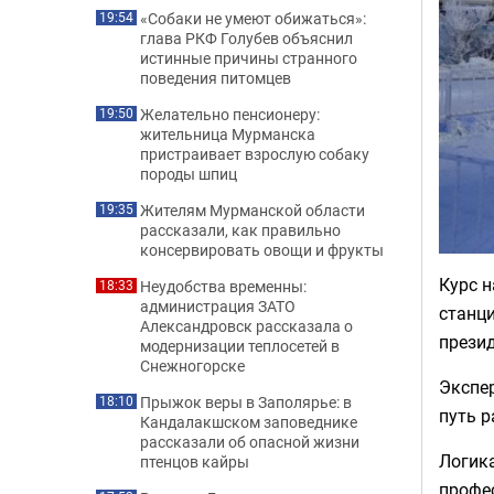
«Собаки не умеют обижаться»:
19:54
глава РКФ Голубев объяснил
истинные причины странного
поведения питомцев
Желательно пенсионеру:
19:50
жительница Мурманска
пристраивает взрослую собаку
породы шпиц
Жителям Мурманской области
19:35
рассказали, как правильно
консервировать овощи и фрукты
Курс 
Неудобства временны:
18:33
администрация ЗАТО
станц
Александровск рассказала о
презид
модернизации теплосетей в
Снежногорске
Экспер
Прыжок веры в Заполярье: в
18:10
путь 
Кандалакшском заповеднике
рассказали об опасной жизни
Логика
птенцов кайры
профес