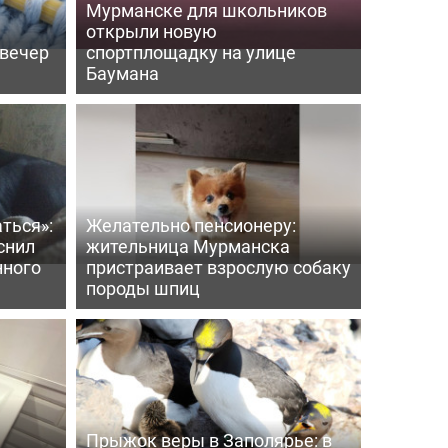
Мурманске для школьников
открыли новую
 вечер
спортплощадку на улице
Баумана
ться»:
Желательно пенсионеру:
снил
жительница Мурманска
нного
пристраивает взрослую собаку
породы шпиц
Прыжок веры в Заполярье: в