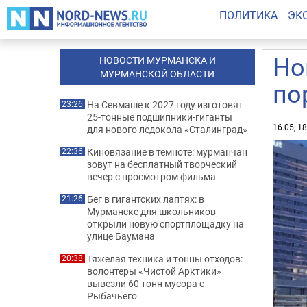
ПОЛИТИКА
ЭК
Но
НОВОСТИ МУРМАНСКА И
МУРМАНСКОЙ ОБЛАСТИ
по
На Севмаше к 2027 году изготовят
23:26
25-тонные подшипники-гиганты
16.05, 1
для нового ледокола «Сталинград»
Киновязание в темноте: мурманчан
22:36
зовут на бесплатный творческий
вечер с просмотром фильма
Бег в гигантских лаптях: в
21:26
Мурманске для школьников
открыли новую спортплощадку на
улице Баумана
Тяжелая техника и тонны отходов:
20:38
волонтеры «Чистой Арктики»
вывезли 60 тонн мусора с
Рыбачьего