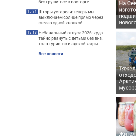
без груши: все в восторге
На Се
изгото
Шторы устарели: теперь мы
15:31
подши
выключаем солнце прямо через
новог
стекло одной кнопкой
Небанальный отпуск 2026: куда
13:18
тайно рвануть с детьми без виз,
толп туристов и адской жары
Все новости
Тяжел
отходо
Арктик
мусор
Жител