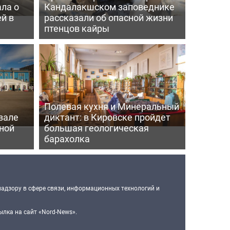
ла о
Кандалакшском заповеднике
й в
рассказали об опасной жизни
птенцов кайры
Полевая кухня и Минеральный
зале
диктант: в Кировске пройдет
ной
большая геологическая
барахолка
надзору в сфере связи, информационных технологий и
лка на сайт «Nord-News».