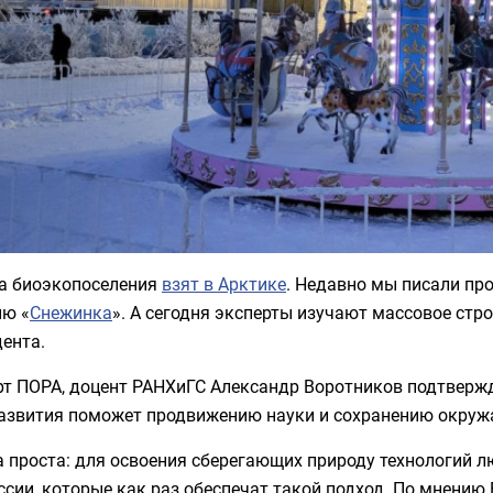
на биоэкопоселения
взят в Арктике
. Недавно мы писали пр
ию «
Снежинка
». А сегодня эксперты изучают массовое стр
ента.
т ПОРА, доцент РАНХиГС Александр Воротников подтвержда
развития поможет продвижению науки и сохранению окруж
 проста: для освоения сберегающих природу технологий л
сии, которые как раз обеспечат такой подход. По мнению