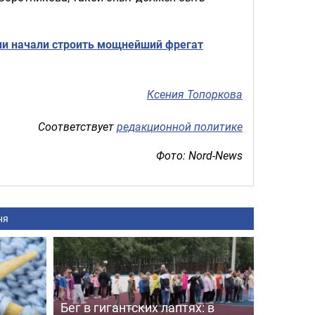
сии начали строить мощнейший фрегат
Ксения Топоркова
Соответствует
редакционной политике
Фото: Nord-News
ня
Бег в гигантских лаптях: в