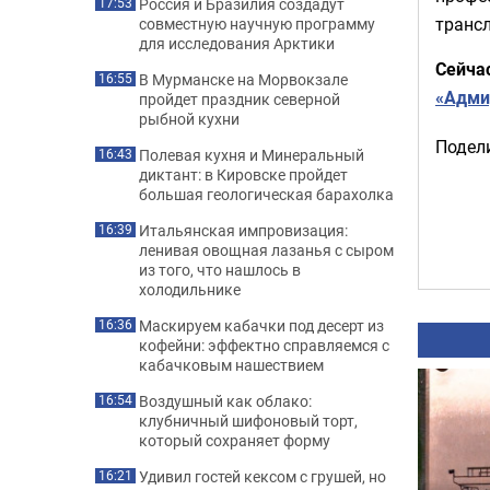
Россия и Бразилия создадут
17:53
трансл
совместную научную программу
для исследования Арктики
Сейча
В Мурманске на Морвокзале
16:55
«Адми
пройдет праздник северной
рыбной кухни
Подели
Полевая кухня и Минеральный
16:43
диктант: в Кировске пройдет
большая геологическая барахолка
Итальянская импровизация:
16:39
ленивая овощная лазанья с сыром
из того, что нашлось в
холодильнике
Маскируем кабачки под десерт из
16:36
кофейни: эффектно справляемся с
кабачковым нашествием
Воздушный как облако:
16:54
клубничный шифоновый торт,
который сохраняет форму
Удивил гостей кексом с грушей, но
16:21