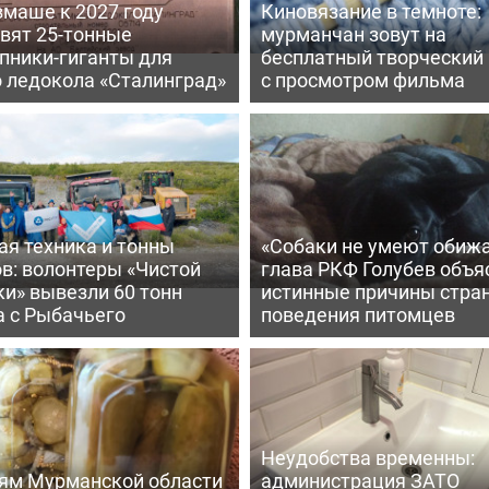
вмаше к 2027 году
Киновязание в темноте:
вят 25-тонные
мурманчан зовут на
пники-гиганты для
бесплатный творческий
о ледокола «Сталинград»
с просмотром фильма
ая техника и тонны
«Собаки не умеют обижа
в: волонтеры «Чистой
глава РКФ Голубев объя
и» вывезли 60 тонн
истинные причины стра
а с Рыбачьего
поведения питомцев
Неудобства временны:
ям Мурманской области
администрация ЗАТО