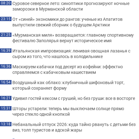
Суровое северное лето: синоптики прогнозируют ночные
08:20
заморозки в Мурманской области
От «синей» экономики до рангов: ученые из Апатитов
23:15
выпустили свежий сборник о будущем Арктики
«Мурманская миля» возвращается: главному спортивному
21:25
фестивалю Заполярья вернут историческое имя
Итальянская импровизация: ленивая овощная лазанья с
16:39
сыром из того, что нашлось в холодильнике
Маскируем кабачки под десерт из кофейни: эффектно
16:36
справляемся с кабачковым нашествием
Воздушный как облако: клубничный шифоновый торт,
16:54
который сохраняет форму
Удивил гостей кексом с грушей, но без груши: все в восторге
16:21
Шторы устарели: теперь мы выключаем солнце прямо
15:31
через стекло одной кнопкой
Небанальный отпуск 2026: куда тайно рвануть с детьми без
13:18
виз, толп туристов и адской жары