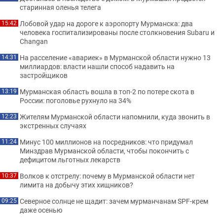
старинная оленья телега
Лобовой удар на дороге к аэропорту Мурманска: два
15:42
человека госпитализированы после столкновения Subaru и
Changan
На расселение «авариек» в Мурманской области нужно 13
14:31
миллиардов: власти нашли способ надавить на
застройщиков
Мурманская область вошла в топ-2 по потере скота в
13:19
России: поголовье рухнуло на 34%
Жителям Мурманской области напомнили, куда звонить в
12:23
экстренных случаях
Минус 100 миллионов на посредников: что придумал
11:24
Минздрав Мурманской области, чтобы покончить с
дефицитом льготных лекарств
Волков к отстрелу: почему в Мурманской области нет
10:37
лимита на добычу этих хищников?
Северное солнце не щадит: зачем мурманчанам SPF-крем
09:25
даже осенью