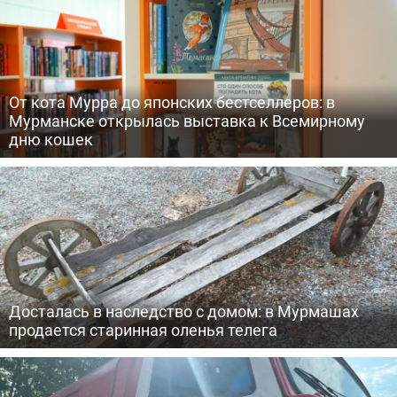
От кота Мурра до японских бестселлеров: в
Мурманске открылась выставка к Всемирному
дню кошек
Досталась в наследство с домом: в Мурмашах
продается старинная оленья телега