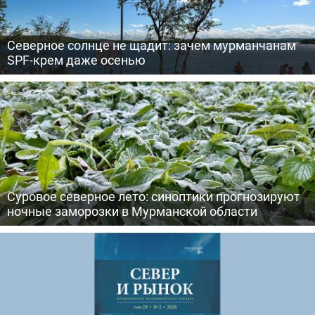
Северное солнце не щадит: зачем мурманчанам
SPF-крем даже осенью
Суровое северное лето: синоптики прогнозируют
ночные заморозки в Мурманской области