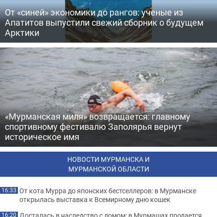
От «синей» экономики до рангов: ученые из
Апатитов выпустили свежий сборник о будущем
Арктики
«Мурманская миля» возвращается: главному
спортивному фестивалю Заполярья вернут
историческое имя
НОВОСТИ МУРМАНСКА И
МУРМАНСКОЙ ОБЛАСТИ
От кота Мурра до японских бестселлеров: в Мурманске
16:33
открылась выставка к Всемирному дню кошек
Досталась в наследство с домом: в Мурмашах продается
16:20