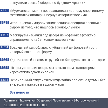
выпустили свежий сборник о будущем Арктики
«Мурманская миля» возвращается: главному спортивному
21:25
фестивалю Заполярья вернут историческое имя
Итальянская импровизация: ленивая овощная лазанья с
16:39
сыром из того, что нашлось в холодильнике
Маскируем кабачки под десерт из кофейни: эффектно
16:36
справляемся с кабачковым нашествием
Воздушный как облако: клубничный шифоновый торт,
16:54
который сохраняет форму
Удивил гостей кексом с грушей, но без груши: все в восторге
16:21
Шторы устарели: теперь мы выключаем солнце прямо
15:31
через стекло одной кнопкой
Небанальный отпуск 2026: куда тайно рвануть с детьми без
13:18
виз, толп туристов и адской жары
Все новости
Политика
|
Экономика
|
Общество
|
Происшествия
|
Фоторепортажи
|
Авторское
|
Интересное
|
Спорт