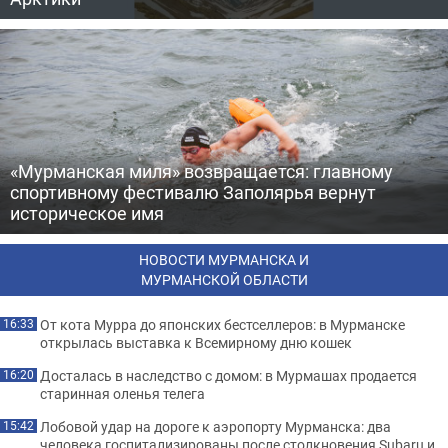
«Мурманская миля» возвращается: главному
спортивному фестивалю Заполярья вернут
историческое имя
НОВОСТИ МУРМАНСКА И
МУРМАНСКОЙ ОБЛАСТИ
От кота Мурра до японских бестселлеров: в Мурманске
16:33
открылась выставка к Всемирному дню кошек
Досталась в наследство с домом: в Мурмашах продается
16:20
старинная оленья телега
Лобовой удар на дороге к аэропорту Мурманска: два
15:42
человека госпитализированы после столкновения Subaru и