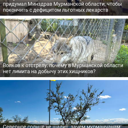
придумал Минздрав Мурманской области, чтобы
покончить с дефицитом льготных лекарств
Волков к отстрелу: почему в Мурманской области
нет лимита на добычу этих хищников?
Северное солнце не щадит: зачем мурманчанам