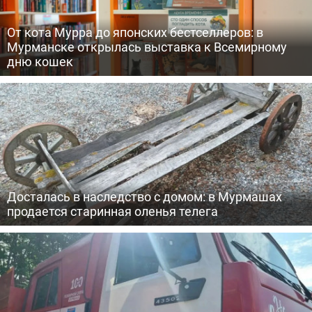
От кота Мурра до японских бестселлеров: в
Мурманске открылась выставка к Всемирному
дню кошек
Досталась в наследство с домом: в Мурмашах
продается старинная оленья телега