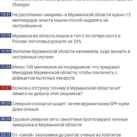
Changan
На расселение «авариек» в Мурманской области нужно 13
14:31
миллиардов: власти нашли способ надавить на
застройщиков
Мурманская область вошла в топ-2 по потере скота в
13:19
России: поголовье рухнуло на 34%
Жителям Мурманской области напомнили, куда звонить в
12:23
экстренных случаях
Минус 100 миллионов на посредников: что придумал
11:24
Минздрав Мурманской области, чтобы покончить с
дефицитом льготных лекарств
Волков к отстрелу: почему в Мурманской области нет
10:37
лимита на добычу этих хищников?
Северное солнце не щадит: зачем мурманчанам SPF-крем
09:25
даже осенью
Суровое северное лето: синоптики прогнозируют ночные
08:20
заморозки в Мурманской области
От «синей» экономики до рангов: ученые из Апатитов
23:15