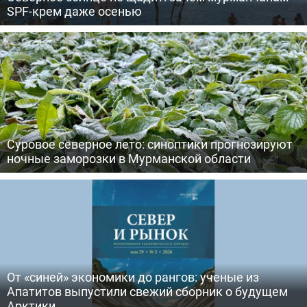
SPF-крем даже осенью
Суровое северное лето: синоптики прогнозируют
ночные заморозки в Мурманской области
От «синей» экономики до рангов: ученые из
Апатитов выпустили свежий сборник о будущем
Арктики