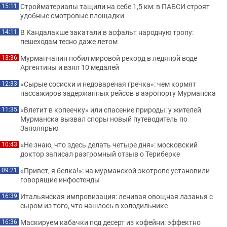
Стройматериалы тащили на себе 1,5 км: в ПАБСИ строят
15:11
удобные смотровые площадки
В Кандалакше закатали в асфальт народную тропу:
14:11
пешеходам тесно даже летом
Мурманчанин побил мировой рекорд в ледяной воде
13:36
Аргентины и взял 10 медалей
«Сырые сосиски и недовареная гречка»: чем кормят
12:33
пассажиров задержанных рейсов в аэропорту Мурманска
«Влетит в копеечку» или спасение природы: у жителей
11:35
Мурманска вызвал споры новый путеводитель по
Заполярью
«Не знаю, что здесь делать четыре дня»: московский
10:43
доктор записал разгромный отзыв о Териберке
«Привет, я белка!»: на мурманской экотропе установили
09:21
говорящие инфостенды
Итальянская импровизация: ленивая овощная лазанья с
16:39
сыром из того, что нашлось в холодильнике
Маскируем кабачки под десерт из кофейни: эффектно
16:36