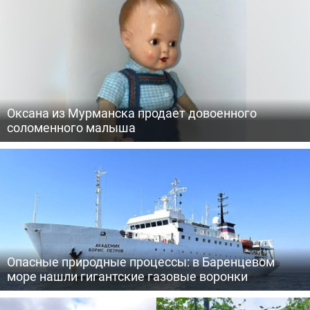
Оксана из Мурманска продает довоенного
соломенного малыша
Опасные природные процессы: в Баренцевом
море нашли гигантские газовые воронки