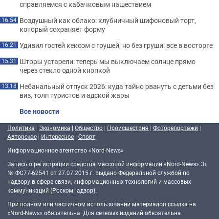
справляемся с кабачковым нашествием
Воздушный как облако: клубничный шифоновый торт,
16:54
который сохраняет форму
Удивил гостей кексом с грушей, но без груши: все в восторге
16:21
Шторы устарели: теперь мы выключаем солнце прямо
15:31
через стекло одной кнопкой
Небанальный отпуск 2026: куда тайно рвануть с детьми без
13:18
виз, толп туристов и адской жары
Все новости
Политика
|
Экономика
|
Общество
|
Происшествия
|
Фоторепортажи
|
Авторское
|
Интересное
|
Спорт
Информационное агентство «Nord-News»
Запись о регистрации средства массовой информации «Nord-News» Эл
№ ФС77-62541 от 27.07.2015 г. выдано Федеральной службой по
надзору в сфере связи, информационных технологий и массовых
коммуникаций (Роскомнадзор).
При полном или частичном использовании материалов ссылка на
«Nord-News» обязательна. Для сетевых изданий обязательна