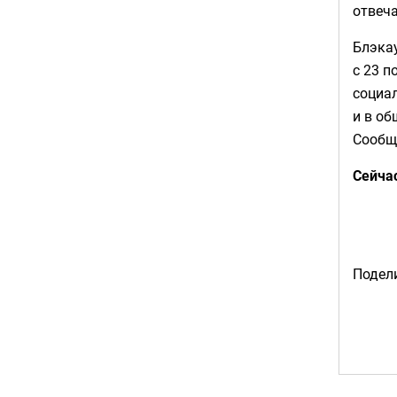
отвеча
Блэкау
с 23 п
социа
и в об
Сообща
Сейча
Подели