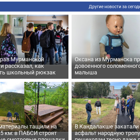
Другие новости за сегод
рав Мурманской
Оксана из Мурманска п
и рассказал, как
довоенного соломенног
ть школьный рюкзак
малыша
материалы тащили на
В Кандалакше закатали
,5 км: в ПАБСИ строят
асфальт народную тропу
ые смотровые площадки
пешеходам тесно даже 