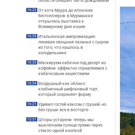
области обещает быть дождливым
От кота Мурра до японских
16:33
бестселлеров: в Мурманске
открылась выставка к
Всемирному дню кошек
Итальянская импровизация:
16:39
ленивая овощная лазанья с сыром
из того, что нашлось в
холодильнике
Маскируем кабачки под десерт из
16:36
кофейни: эффектно справляемся с
кабачковым нашествием
Воздушный как облако:
16:54
клубничный шифоновый торт,
который сохраняет форму
Удивил гостей кексом с грушей, но
16:21
без груши: все в восторге
Шторы устарели: теперь мы
15:31
выключаем солнце прямо через
стекло одной кнопкой