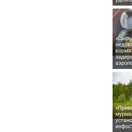
«Сыры
недова
кормя
задер
аэроп
«Приве
мурма
устан
инфос