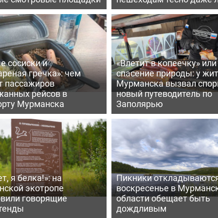
е сосиски и
«Влетит в копеечку» или
реная гречка»: чем
спасение природы: у жи
т пассажиров
Мурманска вызвал спо
жанных рейсов в
новый путеводитель по
орту Мурманска
Заполярью
т, я белка!»: на
Пикники откладываются
нской экотропе
воскресенье в Мурманс
овили говорящие
области обещает быть
тенды
дождливым