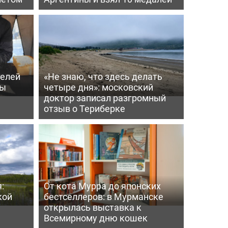
телей
«Не знаю, что здесь делать
ры
четыре дня»: московский
доктор записал разгромный
отзыв о Териберке
:
От кота Мурра до японских
кой
бестселлеров: в Мурманске
открылась выставка к
Всемирному дню кошек