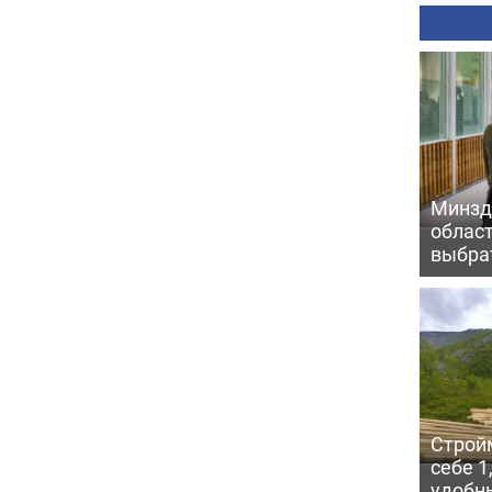
Минзд
област
выбра
Строй
себе 1
удобн