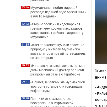
Мурманчанин побил мировой
13:36
рекорд в ледяной воде Аргентины и
взял 10 медалей
«Сырые сосиски и недовареная
12:33
гречка»: чем кормят пассажиров
задержанных рейсов в аэропорту
Мурманска
«Влетит в копеечку» или спасение
11:35
природы: у жителей Мурманска
вызвал споры новый путеводитель
по Заполярью
«Не знаю, что здесь делать четыре
10:43
дня»: московский доктор записал
Жител
разгромный отзыв о Териберке
вниман
«Привет, я белка!»: на мурманской
09:21
экотропе установили говорящие
«Андр
инфостенды
«Кильд
Пикники откладываются:
08:20
констр
воскресенье в Мурманской
что не