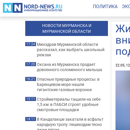
ПОЛИТИКА
ЭК
Жи
НОВОСТИ МУРМАНСКА И
МУРМАНСКОЙ ОБЛАСТИ
вн
Минздрав Мурманской области
17:24
по
рассказал, как выбрать школьный
рюкзак
Оксана из Мурманска продает
17:20
22.05, 1
довоенного соломенного малыша
Опасные природные процессы: в
16:21
Баренцевом море нашли
гигантские газовые воронки
Стройматериалы тащили на себе
15:11
1,5 км: в ПАБСИ строят удобные
смотровые площадки
В Кандалакше закатали в асфальт
14:11
народную тропу: пешеходам тесно
даже летом