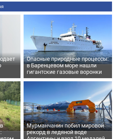
ня
родает
Опасные природные процессы:
о
в Баренцевом море нашли
гигантские газовые воронки
 в
Мурманчанин побил мировой
:
рекорд в ледяной воде
летом
Аргентины и взял 10 медалей