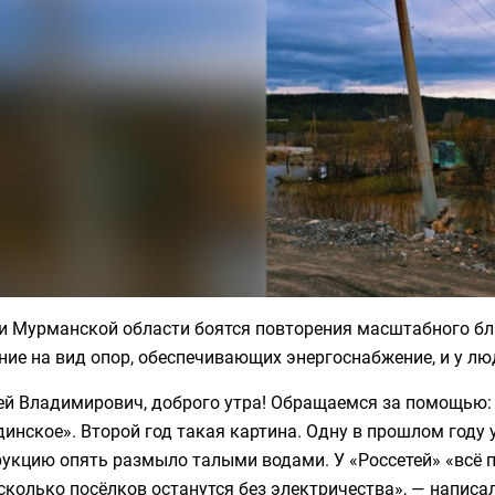
и Мурманской области боятся повторения масштабного бл
ие на вид опор, обеспечивающих энергоснабжение, и у лю
ей Владимирович, доброго утра! Обращаемся за помощью:
инское». Второй год такая картина. Одну в прошлом году 
укцию опять размыло талыми водами. У «Россетей» «всё п
сколько посёлков останутся без электричества», — написа