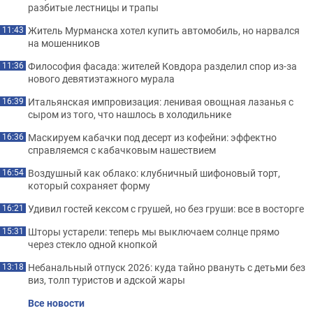
разбитые лестницы и трапы
Житель Мурманска хотел купить автомобиль, но нарвался
11:43
на мошенников
Философия фасада: жителей Ковдора разделил спор из-за
11:36
нового девятиэтажного мурала
Итальянская импровизация: ленивая овощная лазанья с
16:39
сыром из того, что нашлось в холодильнике
Маскируем кабачки под десерт из кофейни: эффектно
16:36
справляемся с кабачковым нашествием
Воздушный как облако: клубничный шифоновый торт,
16:54
который сохраняет форму
Удивил гостей кексом с грушей, но без груши: все в восторге
16:21
Шторы устарели: теперь мы выключаем солнце прямо
15:31
через стекло одной кнопкой
Небанальный отпуск 2026: куда тайно рвануть с детьми без
13:18
виз, толп туристов и адской жары
Все новости