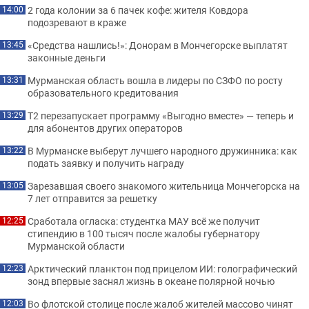
2 года колонии за 6 пачек кофе: жителя Ковдора
14:00
подозревают в краже
«Средства нашлись!»: Донорам в Мончегорске выплатят
13:45
законные деньги
Мурманская область вошла в лидеры по СЗФО по росту
13:31
образовательного кредитования
Т2 перезапускает программу «Выгодно вместе» — теперь и
13:29
для абонентов других операторов
В Мурманске выберут лучшего народного дружинника: как
13:22
подать заявку и получить награду
Зарезавшая своего знакомого жительница Мончегорска на
13:05
7 лет отправится за решетку
Сработала огласка: студентка МАУ всё же получит
12:25
стипендию в 100 тысяч после жалобы губернатору
Мурманской области
Арктический планктон под прицелом ИИ: голографический
12:23
зонд впервые заснял жизнь в океане полярной ночью
Во флотской столице после жалоб жителей массово чинят
12:03