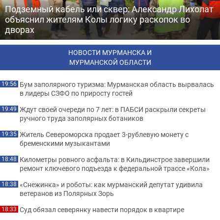
Подземный кабель или сквер: Александр Лихолат
объяснил жителям Колы логику раскопок во
дворах
НОВОСТИ МУРМАНСКА И
МУРМАНСКОЙ ОБЛАСТИ
Бум заполярного туризма: Мурманская область вырвалась
19:56
в лидеры СЗФО по приросту гостей
Ждут своей очереди по 7 лет: в ПАБСИ раскрыли секреты
19:49
ручного труда заполярных ботаников
Житель Североморска продает 3-рублевую монету с
19:35
бременскими музыкантами
Километры ровного асфальта: в Кильдинстрое завершили
18:48
ремонт ключевого подъезда к федеральной трассе «Кола»
«Снежинка» и роботы: как мурманский депутат удивила
18:38
ветеранов из Полярных Зорь
Суд обязал северянку навести порядок в квартире
18:33