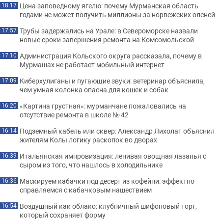
Цена заповедному ягелю: почему Мурманская область
18:17
годами не может получить миллионы за норвежских оленей
Трубы задержались на Урале: в Североморске назвали
17:57
новые сроки завершения ремонта на Комсомольской
Администрация Кольского округа рассказала, почему в
17:10
Мурмашах не работает мобильный интернет
Киберхулиганы и пугающие звуки: ветеринар объяснила,
17:09
чем умная колонка опасна для кошек и собак
«Картина грустная»: мурманчане пожаловались на
16:20
отсутствие ремонта в школе № 42
Подземный кабель или сквер: Александр Лихолат объяснил
16:14
жителям Колы логику раскопок во дворах
Итальянская импровизация: ленивая овощная лазанья с
16:39
сыром из того, что нашлось в холодильнике
Маскируем кабачки под десерт из кофейни: эффектно
16:36
справляемся с кабачковым нашествием
Воздушный как облако: клубничный шифоновый торт,
16:54
который сохраняет форму