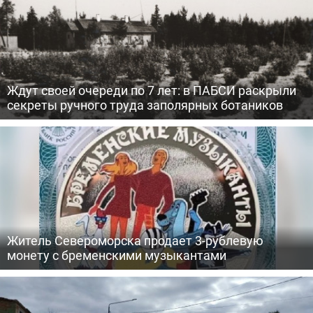
Ждут своей очереди по 7 лет: в ПАБСИ раскрыли
секреты ручного труда заполярных ботаников
Житель Североморска продает 3-рублевую
монету с бременскими музыкантами