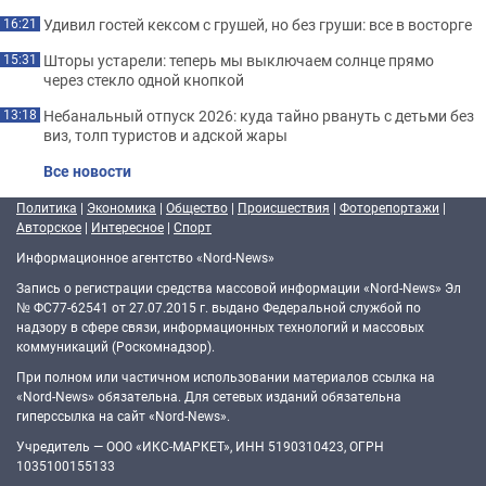
Удивил гостей кексом с грушей, но без груши: все в восторге
16:21
Шторы устарели: теперь мы выключаем солнце прямо
15:31
через стекло одной кнопкой
Небанальный отпуск 2026: куда тайно рвануть с детьми без
13:18
виз, толп туристов и адской жары
Все новости
Политика
|
Экономика
|
Общество
|
Происшествия
|
Фоторепортажи
|
Авторское
|
Интересное
|
Спорт
Информационное агентство «Nord-News»
Запись о регистрации средства массовой информации «Nord-News» Эл
№ ФС77-62541 от 27.07.2015 г. выдано Федеральной службой по
надзору в сфере связи, информационных технологий и массовых
коммуникаций (Роскомнадзор).
При полном или частичном использовании материалов ссылка на
«Nord-News» обязательна. Для сетевых изданий обязательна
гиперссылка на сайт «Nord-News».
Учредитель — ООО «ИКС-МАРКЕТ», ИНН 5190310423, ОГРН
1035100155133