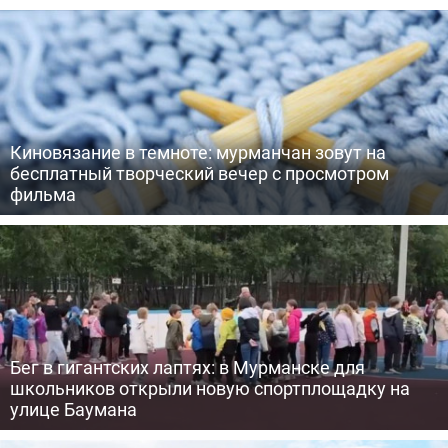
Киновязание в темноте: мурманчан зовут на
бесплатный творческий вечер с просмотром
фильма
Бег в гигантских лаптях: в Мурманске для
школьников открыли новую спортплощадку на
улице Баумана