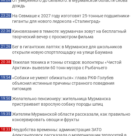
От умеренного до сильного: в Мурманской области снова
дождь
На Севмаше к 2027 году изготовят 25-тонные подшипники-
23:26
гиганты для нового ледокола «Сталинград»
Киновязание в темноте: мурманчан зовут на бесплатный
22:36
творческий вечер с просмотром фильма
Бег в гигантских лаптях: в Мурманске для школьников
21:26
открыли новую спортплощадку на улице Баумана
Тяжелая техника и тонны отходов: волонтеры «Чистой
20:38
Арктики» вывезли 60 тонн мусора с Рыбачьего
«Собаки не умеют обижаться»: глава РКФ Голубев
19:54
объяснил истинные причины странного поведения
питомцев
Желательно пенсионеру: жительница Мурманска
19:50
пристраивает взрослую собаку породы шпиц
Жителям Мурманской области рассказали, как правильно
19:35
консервировать овощи и фрукты
Неудобства временны: администрация ЗАТО
18:33
Александровск рассказала о модернизации теплосетей в