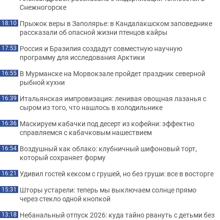
Снежногорске
Прыжок веры в Заполярье: в Кандалакшском заповеднике
18:10
рассказали об опасной жизни птенцов кайры
Россия и Бразилия создадут совместную научную
17:53
программу для исследования Арктики
В Мурманске на Морвокзале пройдет праздник северной
16:55
рыбной кухни
Итальянская импровизация: ленивая овощная лазанья с
16:39
сыром из того, что нашлось в холодильнике
Маскируем кабачки под десерт из кофейни: эффектно
16:36
справляемся с кабачковым нашествием
Воздушный как облако: клубничный шифоновый торт,
16:54
который сохраняет форму
Удивил гостей кексом с грушей, но без груши: все в восторге
16:21
Шторы устарели: теперь мы выключаем солнце прямо
15:31
через стекло одной кнопкой
Небанальный отпуск 2026: куда тайно рвануть с детьми без
13:18