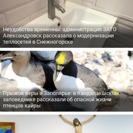
Неудобства временны: администрация ЗАТО
Александровск рассказала о модернизации
теплосетей в Снежногорске
Прыжок веры в Заполярье: в Кандалакшском
заповеднике рассказали об опасной жизни
птенцов кайры