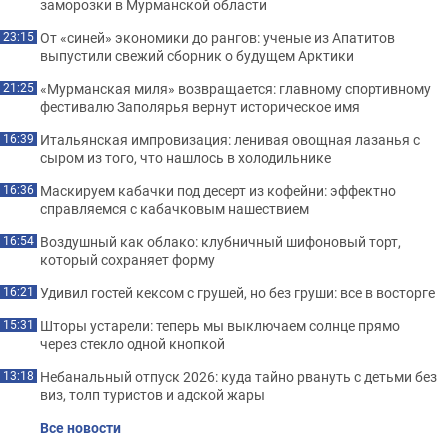
заморозки в Мурманской области
От «синей» экономики до рангов: ученые из Апатитов
23:15
выпустили свежий сборник о будущем Арктики
«Мурманская миля» возвращается: главному спортивному
21:25
фестивалю Заполярья вернут историческое имя
Итальянская импровизация: ленивая овощная лазанья с
16:39
сыром из того, что нашлось в холодильнике
Маскируем кабачки под десерт из кофейни: эффектно
16:36
справляемся с кабачковым нашествием
Воздушный как облако: клубничный шифоновый торт,
16:54
который сохраняет форму
Удивил гостей кексом с грушей, но без груши: все в восторге
16:21
Шторы устарели: теперь мы выключаем солнце прямо
15:31
через стекло одной кнопкой
Небанальный отпуск 2026: куда тайно рвануть с детьми без
13:18
виз, толп туристов и адской жары
Все новости