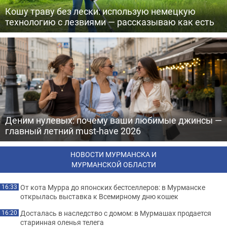
Кошу траву без лески: использую немецкую
технологию с лезвиями — рассказываю как есть
Деним нулевых: почему ваши любимые джинсы —
главный летний must-have 2026
НОВОСТИ МУРМАНСКА И
МУРМАНСКОЙ ОБЛАСТИ
От кота Мурра до японских бестселлеров: в Мурманске
16:33
открылась выставка к Всемирному дню кошек
Досталась в наследство с домом: в Мурмашах продается
16:20
старинная оленья телега