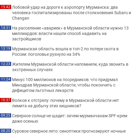
Лобовой удар на дороге к аэропорту Мурманска: два
15:42
человека госпитализированы после столкновения Subaru и
Changan
На расселение «авариек» в Мурманской области нужно 13
14:31
миллиардов: власти нашли способ надавить на
застройщиков
Мурманская область вошла в топ-2 по потере скота в
13:19
России: поголовье рухнуло на 34%
Жителям Мурманской области напомнили, куда звонить в
12:23
экстренных случаях
Минус 100 миллионов на посредников: что придумал
11:24
Минздрав Мурманской области, чтобы покончить с
дефицитом льготных лекарств
Волков к отстрелу: почему в Мурманской области нет
10:37
лимита на добычу этих хищников?
Северное солнце не щадит: зачем мурманчанам SPF-крем
09:25
даже осенью
Суровое северное лето: синоптики прогнозируют ночные
08:20