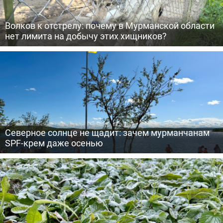
Волков к отстрелу: почему в Мурманской области
нет лимита на добычу этих хищников?
Северное солнце не щадит: зачем мурманчанам
SPF-крем даже осенью