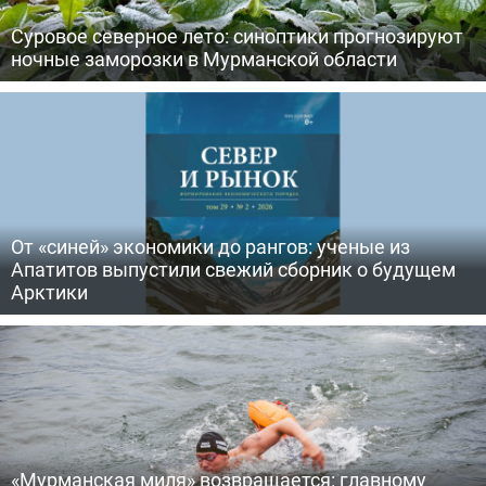
Суровое северное лето: синоптики прогнозируют
ночные заморозки в Мурманской области
От «синей» экономики до рангов: ученые из
Апатитов выпустили свежий сборник о будущем
Арктики
«Мурманская миля» возвращается: главному