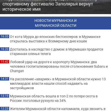
спортивному фестивалю Заполярья вернут
историческое имя
НОВОСТИ МУРМАНСКА И
МУРМАНСКОЙ ОБЛАСТИ
От кота Мурра до японских бестселлеров: в Мурманске
16:33
открылась выставка к Всемирному дню кошек
Досталась в наследство с домом: в Мурмашах продается
16:20
старинная оленья телега
Лобовой удар на дороге к аэропорту Мурманска: два
15:42
человека госпитализированы после столкновения Subaru и
Changan
На расселение «авариек» в Мурманской области нужно 13
14:31
миллиардов: власти нашли способ надавить на
застройщиков
Мурманская область вошла в топ-2 по потере скота в
13:19
России: поголовье рухнуло на 34%
Жителям Мурманской области напомнили, куда звонить в
12:23