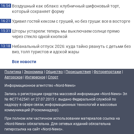
Воздушный как облако: клубничный шифоновый торт,
16:54
который сохраняет форму
Удивил гостей кексом с грушей, но без груши: все в восторге
16:21
Шторы устарели: теперь мы выключаем солнце прямо
15:31
через стекло одной кнопкой
Небанальный отпуск 2026: куда тайно рвануть с детьми без
13:18
виз, толп туристов и адской жары
Все новости
Политика
|
Экономика
|
Общество
|
Происшествия
|
Фоторепортажи
|
Авторское
|
Интересное
|
Спорт
Информационное агентство «Nord-News»
Запись о регистрации средства массовой информации «Nord-News» Эл
№ ФС77-62541 от 27.07.2015 г. выдано Федеральной службой по
надзору в сфере связи, информационных технологий и массовых
коммуникаций (Роскомнадзор).
При полном или частичном использовании материалов ссылка на
«Nord-News» обязательна. Для сетевых изданий обязательна
гиперссылка на сайт «Nord-News».