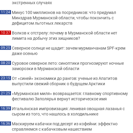
экстренных случаях
Минус 100 миллионов на посредников: что придумал
11:24
Минздрав Мурманской области, чтобы покончить с
дефицитом льготных лекарств
Волков к отстрелу: почему в Мурманской области нет
10:37
лимита на добычу этих хищников?
Северное солнце не щадит: зачем мурманчанам SPF-крем
09:25
даже осенью
Суровое северное лето: синоптики прогнозируют ночные
08:20
заморозки в Мурманской области
От «синей» экономики до рангов: ученые из Апатитов
23:15
выпустили свежий сборник о будущем Арктики
«Мурманская миля» возвращается: главному спортивному
21:25
фестивалю Заполярья вернут историческое имя
Итальянская импровизация: ленивая овощная лазанья с
16:39
сыром из того, что нашлось в холодильнике
Маскируем кабачки под десерт из кофейни: эффектно
16:36
справляемся с кабачковым нашествием