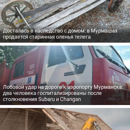
Досталась в наследство с домом: в Мурмашах
продается старинная оленья телега
Лобовой удар на дороге к аэропорту Мурманска:
два человека госпитализированы после
столкновения Subaru и Changan