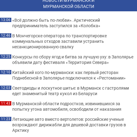
НОВОСТИ МУРМАНСКА И
МУРМАНСКОЙ ОБЛАСТИ
«Всё должно быть по-любви». Арктический
13:06
предприниматель заступился за «Колобка»
В Мончегорске оператора по транспортировке
12:46
коммунальных отходов заставили устранить
несанкционированную свалку
Конкурсы по сбору ягод и битва за лучшую уху: в Заполярье
12:25
объявили дату фестиваля «Территория Севера»
Китайский хого по-мурмански: как первый ресторан
12:10
Поднебесной в Заполярье подключился к «Рестомании»
Светодиоды и лоскутное шитье: в Мурманск с гастролями
12:03
едет знаменитый театр кукол из Беларуси
В Мурманской области подростков, извинившихся за
11:43
попытку угона автомобиля, освободили от наказания
Летающие авто вместо вертолетов: российские ученые
11:23
возрождают дирижабли для дешевой доставки грузов в
Арктику