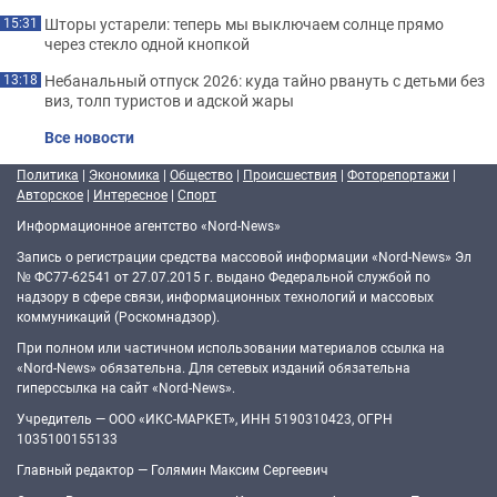
Шторы устарели: теперь мы выключаем солнце прямо
15:31
через стекло одной кнопкой
Небанальный отпуск 2026: куда тайно рвануть с детьми без
13:18
виз, толп туристов и адской жары
Все новости
Политика
|
Экономика
|
Общество
|
Происшествия
|
Фоторепортажи
|
Авторское
|
Интересное
|
Спорт
Информационное агентство «Nord-News»
Запись о регистрации средства массовой информации «Nord-News» Эл
№ ФС77-62541 от 27.07.2015 г. выдано Федеральной службой по
надзору в сфере связи, информационных технологий и массовых
коммуникаций (Роскомнадзор).
При полном или частичном использовании материалов ссылка на
«Nord-News» обязательна. Для сетевых изданий обязательна
гиперссылка на сайт «Nord-News».
Учредитель — ООО «ИКС-МАРКЕТ», ИНН 5190310423, ОГРН
1035100155133
Главный редактор — Голямин Максим Сергеевич