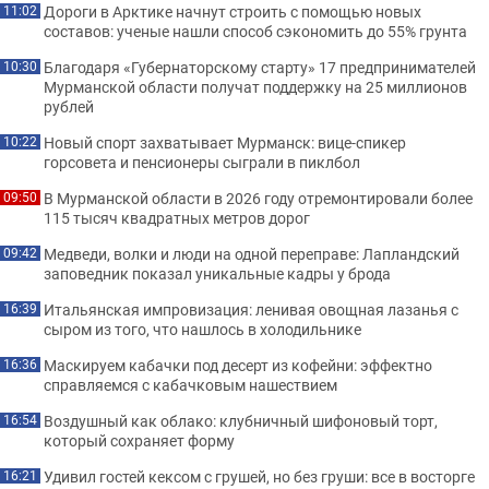
Дороги в Арктике начнут строить с помощью новых
11:02
составов: ученые нашли способ сэкономить до 55% грунта
Благодаря «Губернаторскому старту» 17 предпринимателей
10:30
Мурманской области получат поддержку на 25 миллионов
рублей
Новый спорт захватывает Мурманск: вице-спикер
10:22
горсовета и пенсионеры сыграли в пиклбол
В Мурманской области в 2026 году отремонтировали более
09:50
115 тысяч квадратных метров дорог
Медведи, волки и люди на одной переправе: Лапландский
09:42
заповедник показал уникальные кадры у брода
Итальянская импровизация: ленивая овощная лазанья с
16:39
сыром из того, что нашлось в холодильнике
Маскируем кабачки под десерт из кофейни: эффектно
16:36
справляемся с кабачковым нашествием
Воздушный как облако: клубничный шифоновый торт,
16:54
который сохраняет форму
Удивил гостей кексом с грушей, но без груши: все в восторге
16:21