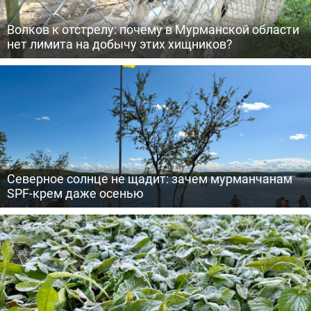
Волков к отстрелу: почему в Мурманской области
нет лимита на добычу этих хищников?
Северное солнце не щадит: зачем мурманчанам
SPF-крем даже осенью