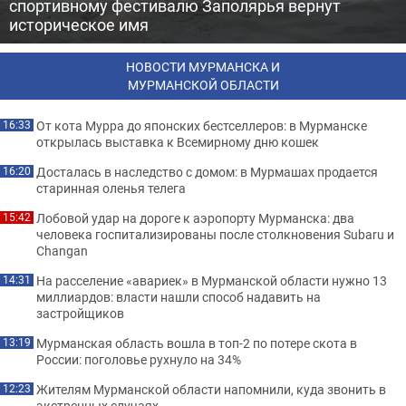
спортивному фестивалю Заполярья вернут
историческое имя
НОВОСТИ МУРМАНСКА И
МУРМАНСКОЙ ОБЛАСТИ
От кота Мурра до японских бестселлеров: в Мурманске
16:33
открылась выставка к Всемирному дню кошек
Досталась в наследство с домом: в Мурмашах продается
16:20
старинная оленья телега
Лобовой удар на дороге к аэропорту Мурманска: два
15:42
человека госпитализированы после столкновения Subaru и
Changan
На расселение «авариек» в Мурманской области нужно 13
14:31
миллиардов: власти нашли способ надавить на
застройщиков
Мурманская область вошла в топ-2 по потере скота в
13:19
России: поголовье рухнуло на 34%
Жителям Мурманской области напомнили, куда звонить в
12:23
экстренных случаях