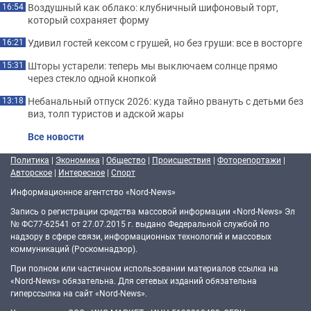
Воздушный как облако: клубничный шифоновый торт,
16:54
который сохраняет форму
Удивил гостей кексом с грушей, но без груши: все в восторге
16:21
Шторы устарели: теперь мы выключаем солнце прямо
15:31
через стекло одной кнопкой
Небанальный отпуск 2026: куда тайно рвануть с детьми без
13:18
виз, толп туристов и адской жары
Все новости
Политика
|
Экономика
|
Общество
|
Происшествия
|
Фоторепортажи
|
Авторское
|
Интересное
|
Спорт
Информационное агентство «Nord-News»
Запись о регистрации средства массовой информации «Nord-News» Эл
№ ФС77-62541 от 27.07.2015 г. выдано Федеральной службой по
надзору в сфере связи, информационных технологий и массовых
коммуникаций (Роскомнадзор).
При полном или частичном использовании материалов ссылка на
«Nord-News» обязательна. Для сетевых изданий обязательна
гиперссылка на сайт «Nord-News».