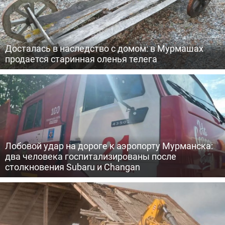
Досталась в наследство с домом: в Мурмашах
продается старинная оленья телега
Лобовой удар на дороге к аэропорту Мурманска:
два человека госпитализированы после
столкновения Subaru и Changan