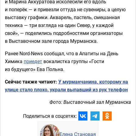
и Марина Аккуратова исколесили его вдоль
и поперёк — и привезли оттуда не сувениры, а целую
выставку графики. Акварель, пастель, смешанная
техника — три взгляда на один Север, у каждой
свой», — поделились подробностями организаторы
в Выставочном зале города Мурманска.
Ранее Nord-News сообщал, что в Апатиты на День
Химика
приедет
вокалистка группы «Гости
из будущего» Ева Польна.
Сейчас также читают:
У мурманчанина, которому на
улице стало плохо, украли выпавший из рук телефон
Фото: Выставочный зал Мурманска
Поделиться в соцсетях:
Елена Становая