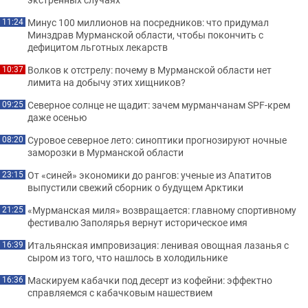
Минус 100 миллионов на посредников: что придумал
11:24
Минздрав Мурманской области, чтобы покончить с
дефицитом льготных лекарств
Волков к отстрелу: почему в Мурманской области нет
10:37
лимита на добычу этих хищников?
Северное солнце не щадит: зачем мурманчанам SPF-крем
09:25
даже осенью
Суровое северное лето: синоптики прогнозируют ночные
08:20
заморозки в Мурманской области
От «синей» экономики до рангов: ученые из Апатитов
23:15
выпустили свежий сборник о будущем Арктики
«Мурманская миля» возвращается: главному спортивному
21:25
фестивалю Заполярья вернут историческое имя
Итальянская импровизация: ленивая овощная лазанья с
16:39
сыром из того, что нашлось в холодильнике
Маскируем кабачки под десерт из кофейни: эффектно
16:36
справляемся с кабачковым нашествием