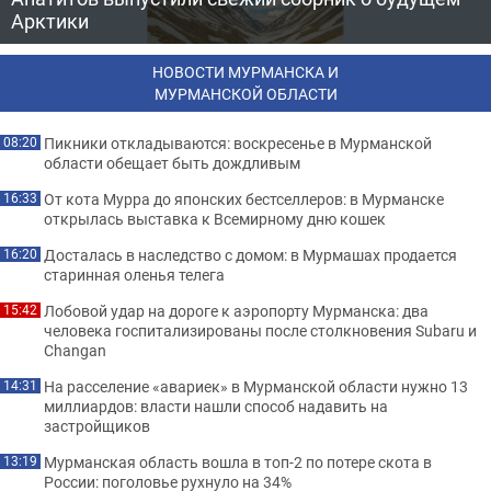
Арктики
НОВОСТИ МУРМАНСКА И
МУРМАНСКОЙ ОБЛАСТИ
Пикники откладываются: воскресенье в Мурманской
08:20
области обещает быть дождливым
От кота Мурра до японских бестселлеров: в Мурманске
16:33
открылась выставка к Всемирному дню кошек
Досталась в наследство с домом: в Мурмашах продается
16:20
старинная оленья телега
Лобовой удар на дороге к аэропорту Мурманска: два
15:42
человека госпитализированы после столкновения Subaru и
Changan
На расселение «авариек» в Мурманской области нужно 13
14:31
миллиардов: власти нашли способ надавить на
застройщиков
Мурманская область вошла в топ-2 по потере скота в
13:19
России: поголовье рухнуло на 34%