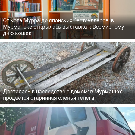
От кота Мурра до японских бестселлеров: в
Мурманске открылась выставка к Всемирному
дню кошек
Досталась в наследство с домом: в Мурмашах
продается старинная оленья телега