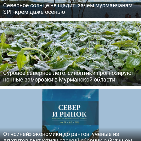
Северное солнце не щадит: зачем мурманчанам
SPF-крем даже осенью
Суровое северное лето: синоптики прогнозируют
ночные заморозки в Мурманской области
От «синей» экономики до рангов: ученые из
Апатитов выпустили свежий сборник о будущем