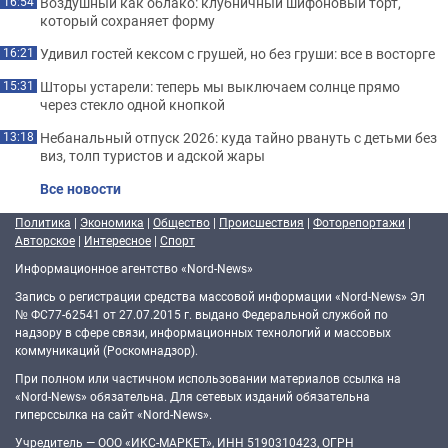
Воздушный как облако: клубничный шифоновый торт,
16:54
который сохраняет форму
Удивил гостей кексом с грушей, но без груши: все в восторге
16:21
Шторы устарели: теперь мы выключаем солнце прямо
15:31
через стекло одной кнопкой
Небанальный отпуск 2026: куда тайно рвануть с детьми без
13:18
виз, толп туристов и адской жары
Все новости
Политика
|
Экономика
|
Общество
|
Происшествия
|
Фоторепортажи
|
Авторское
|
Интересное
|
Спорт
Информационное агентство «Nord-News»
Запись о регистрации средства массовой информации «Nord-News» Эл
№ ФС77-62541 от 27.07.2015 г. выдано Федеральной службой по
надзору в сфере связи, информационных технологий и массовых
коммуникаций (Роскомнадзор).
При полном или частичном использовании материалов ссылка на
«Nord-News» обязательна. Для сетевых изданий обязательна
гиперссылка на сайт «Nord-News».
Учредитель — ООО «ИКС-МАРКЕТ», ИНН 5190310423, ОГРН