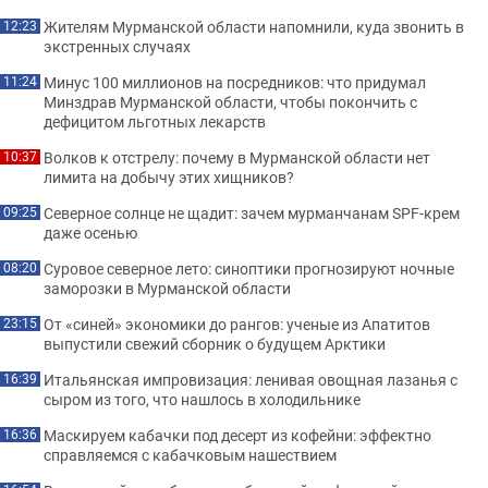
Жителям Мурманской области напомнили, куда звонить в
12:23
экстренных случаях
Минус 100 миллионов на посредников: что придумал
11:24
Минздрав Мурманской области, чтобы покончить с
дефицитом льготных лекарств
Волков к отстрелу: почему в Мурманской области нет
10:37
лимита на добычу этих хищников?
Северное солнце не щадит: зачем мурманчанам SPF-крем
09:25
даже осенью
Суровое северное лето: синоптики прогнозируют ночные
08:20
заморозки в Мурманской области
От «синей» экономики до рангов: ученые из Апатитов
23:15
выпустили свежий сборник о будущем Арктики
Итальянская импровизация: ленивая овощная лазанья с
16:39
сыром из того, что нашлось в холодильнике
Маскируем кабачки под десерт из кофейни: эффектно
16:36
справляемся с кабачковым нашествием