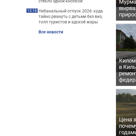
Мурма
стекло одной кнопкой
вырва
Небанальный отпуск 2026: куда
13:18
прирос
тайно рвануть с детьми без виз,
толп туристов и адской жары
Все новости
Килом
в Кил
ремон
федер
Цена 
почем
годам