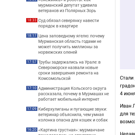
мурманский депутат удивила
ветеранов из Полярных Зорь
Суд обязал северянку навести
18:33
порядок в квартире
Цена заповедному ягелю: почему
18:17
Мурманская область годами не
может получить миллионы за
норвежских оленей
Трубы задержались на Урале: в
17:57
Североморске назвали новые
сроки завершения ремонта на
Стали
Комсомольской
градон
Администрация Кольского округа
17:10
4 июня
рассказала, почему в Мурмашах не
работает мобильный интернет
Иван Л
Киберхулиганы и пугающие звуки:
17:09
для те
ветеринар объяснила, чем умная
колонка опасна для кошек и собак
возмож
«Картина грустная»: мурманчане
16:20
Недав