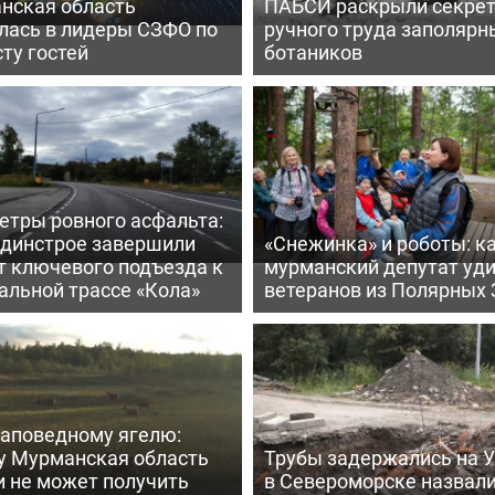
нская область
ПАБСИ раскрыли секре
лась в лидеры СЗФО по
ручного труда заполярн
ту гостей
ботаников
етры ровного асфальта:
ьдинстрое завершили
«Снежинка» и роботы: к
т ключевого подъезда к
мурманский депутат уд
альной трассе «Кола»
ветеранов из Полярных 
заповедному ягелю:
у Мурманская область
Трубы задержались на У
и не может получить
в Североморске назвал