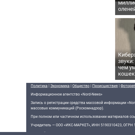
милли
олене
Кибер
звуки:
чем ум
кошек
Политика
|
Экономика
|
Общество
|
Происшествия
|
Фоторе
Информационное агентство «Nord-News»
Запись о регистрации средства массовой информации «Nor
массовых коммуникаций (Роскомнадзор).
При полном или частичном использовании материалов ссыл
Учредитель — ООО «ИКС-МАРКЕТ», ИНН 5190310423, ОГРН
Главный редактор — Голямин Максим Сергеевич