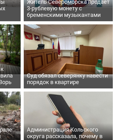
ты
Житель Североморска продает
ых
3-рублевую монету с
бременскими музыкантами
ак
ивила
Суд обязал северянку навести
Зорь
порядок в квартире
рале:
Администрация Кольского
и
округа рассказала, почему в