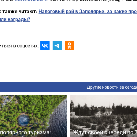
с также читают:
Налоговый рай в Заполярье: за какие пр
или награды?
ться в соцсетях:
Другие новости за сегод
полярного туризма:
Ждут своей очереди по 7