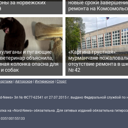
оны за норвежских
новые сроки завершени
й
ремонта на Комсомольс
хулиганы и пугающие
«Картина грустная»:
 ветеринар объяснила,
мурманчане пожаловали
ная колонка опасна для
отсутствие ремонта в ш
 и собак
№ 42
портажи
|
Авторское
|
Интересное
|
Спорт
d-News» Эл № ФС77-62541 от 27.07.2015 г. выдано Федеральной службой по 
ка на «Nord-News» обязательна. Для сетевых изданий обязательна гиперссы
 1035100155133