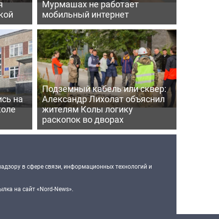
я
Мурмашах не работает
кой
мобильный интернет
Подземный кабель или сквер:
сь на
Александр Лихолат объяснил
коле
жителям Колы логику
раскопок во дворах
надзору в сфере связи, информационных технологий и
лка на сайт «Nord-News».