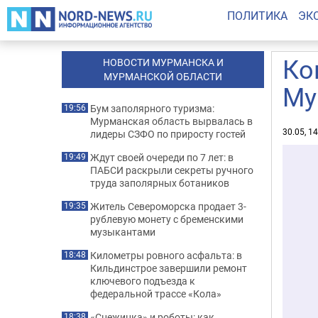
ПОЛИТИКА
ЭК
Ко
НОВОСТИ МУРМАНСКА И
МУРМАНСКОЙ ОБЛАСТИ
Му
Бум заполярного туризма:
19:56
Мурманская область вырвалась в
30.05, 1
лидеры СЗФО по приросту гостей
Ждут своей очереди по 7 лет: в
19:49
ПАБСИ раскрыли секреты ручного
труда заполярных ботаников
Житель Североморска продает 3-
19:35
рублевую монету с бременскими
музыкантами
Километры ровного асфальта: в
18:48
Кильдинстрое завершили ремонт
ключевого подъезда к
федеральной трассе «Кола»
«Снежинка» и роботы: как
18:38