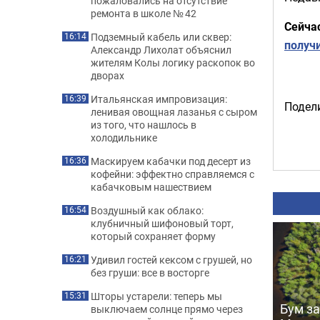
пожаловались на отсутствие
ремонта в школе № 42
Сейча
Подземный кабель или сквер:
16:14
получ
Александр Лихолат объяснил
жителям Колы логику раскопок во
дворах
Итальянская импровизация:
16:39
Подели
ленивая овощная лазанья с сыром
из того, что нашлось в
холодильнике
Маскируем кабачки под десерт из
16:36
кофейни: эффектно справляемся с
кабачковым нашествием
Воздушный как облако:
16:54
клубничный шифоновый торт,
который сохраняет форму
Удивил гостей кексом с грушей, но
16:21
без груши: все в восторге
Шторы устарели: теперь мы
15:31
Бум за
выключаем солнце прямо через