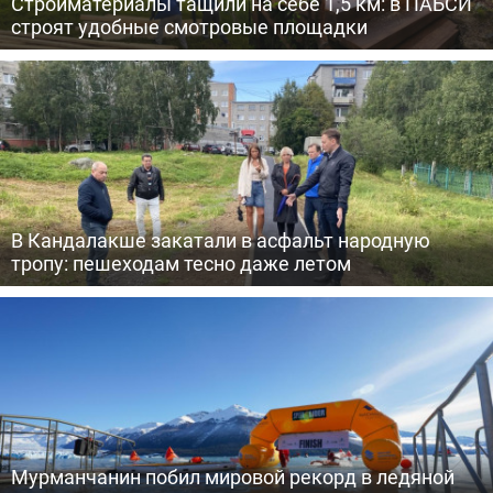
Стройматериалы тащили на себе 1,5 км: в ПАБСИ
строят удобные смотровые площадки
В Кандалакше закатали в асфальт народную
тропу: пешеходам тесно даже летом
Мурманчанин побил мировой рекорд в ледяной