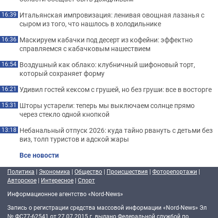
Итальянская импровизация: ленивая овощная лазанья с
16:39
сыром из того, что нашлось в холодильнике
Маскируем кабачки под десерт из кофейни: эффектно
16:36
справляемся с кабачковым нашествием
Воздушный как облако: клубничный шифоновый торт,
16:54
который сохраняет форму
Удивил гостей кексом с грушей, но без груши: все в восторге
16:21
Шторы устарели: теперь мы выключаем солнце прямо
15:31
через стекло одной кнопкой
Небанальный отпуск 2026: куда тайно рвануть с детьми без
13:18
виз, толп туристов и адской жары
Все новости
Политика
|
Экономика
|
Общество
|
Происшествия
|
Фоторепортажи
|
Авторское
|
Интересное
|
Спорт
Информационное агентство «Nord-News»
Запись о регистрации средства массовой информации «Nord-News» Эл
№ ФС77-62541 от 27.07.2015 г. выдано Федеральной службой по