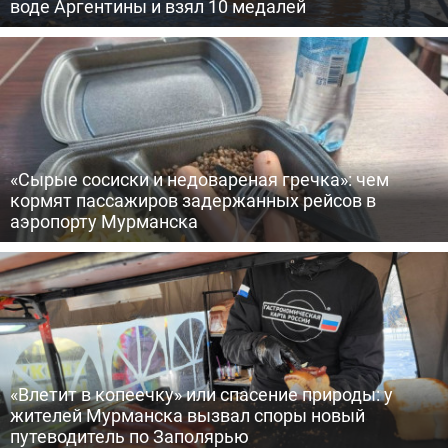
воде Аргентины и взял 10 медалей
«Сырые сосиски и недовареная гречка»: чем
кормят пассажиров задержанных рейсов в
аэропорту Мурманска
«Влетит в копеечку» или спасение природы: у
жителей Мурманска вызвал споры новый
путеводитель по Заполярью