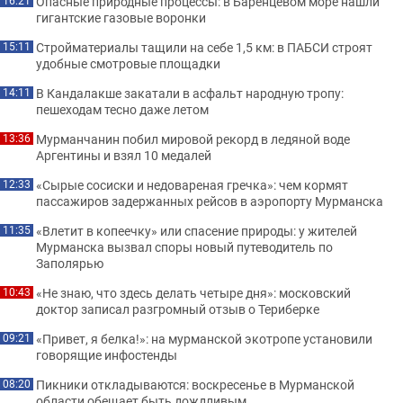
Опасные природные процессы: в Баренцевом море нашли
16:21
гигантские газовые воронки
Стройматериалы тащили на себе 1,5 км: в ПАБСИ строят
15:11
удобные смотровые площадки
В Кандалакше закатали в асфальт народную тропу:
14:11
пешеходам тесно даже летом
Мурманчанин побил мировой рекорд в ледяной воде
13:36
Аргентины и взял 10 медалей
«Сырые сосиски и недовареная гречка»: чем кормят
12:33
пассажиров задержанных рейсов в аэропорту Мурманска
«Влетит в копеечку» или спасение природы: у жителей
11:35
Мурманска вызвал споры новый путеводитель по
Заполярью
«Не знаю, что здесь делать четыре дня»: московский
10:43
доктор записал разгромный отзыв о Териберке
«Привет, я белка!»: на мурманской экотропе установили
09:21
говорящие инфостенды
Пикники откладываются: воскресенье в Мурманской
08:20
области обещает быть дождливым