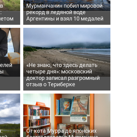
 в
Мурманчанин побил мировой
:
рекорд в ледяной воде
летом
Аргентины и взял 10 медалей
телей
«Не знаю, что здесь делать
ры
четыре дня»: московский
доктор записал разгромный
отзыв о Териберке
:
От кота Мурра до японских
кой
бестселлеров: в Мурманске