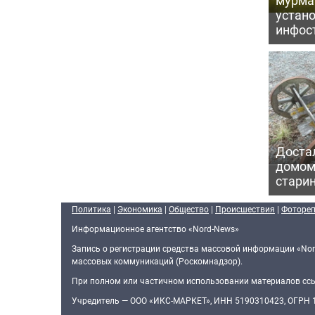
устан
инфос
Достал
домом
старин
Политика
|
Экономика
|
Общество
|
Происшествия
|
Фоторе
Информационное агентство «Nord-News»
Запись о регистрации средства массовой информации «Nor
массовых коммуникаций (Роскомнадзор).
При полном или частичном использовании материалов ссыл
Учредитель — ООО «ИКС-МАРКЕТ», ИНН 5190310423, ОГРН