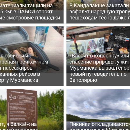
материалы тащили на
В Кандалакше закатали
,5 км: в ПАБСИ строят
асфальт народную тропу
ые смотровые площадки
пешеходам тесно даже 
е сосиски и
«Влетит в копеечку» или
реная гречка»: чем
спасение природы: у жи
т пассажиров
Мурманска вызвал спо
жанных рейсов в
новый путеводитель по
орту Мурманска
Заполярью
т, я белка!»: на
Пикники откладываются
нской экотропе
воскресенье в Мурманс