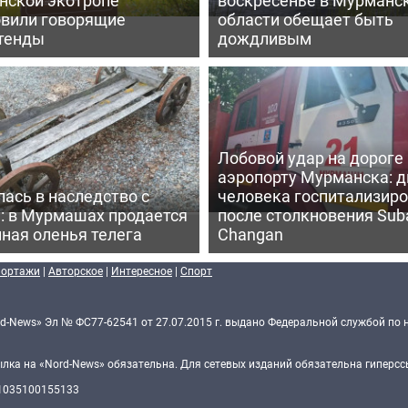
овили говорящие
области обещает быть
тенды
дождливым
Лобовой удар на дороге 
аэропорту Мурманска: д
ась в наследство с
человека госпитализир
: в Мурмашах продается
после столкновения Sub
ная оленья телега
Changan
портажи
|
Авторское
|
Интересное
|
Спорт
d-News» Эл № ФС77-62541 от 27.07.2015 г. выдано Федеральной службой по 
ка на «Nord-News» обязательна. Для сетевых изданий обязательна гиперссы
 1035100155133