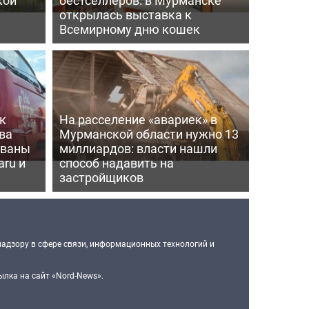
открылась выставка к
Всемирному дню кошек
к
На расселение «авариек» в
ва
Мурманской области нужно 13
ованы
миллиардов: власти нашли
aru и
способ надавить на
застройщиков
надзору в сфере связи, информационных технологий и
лка на сайт «Nord-News».