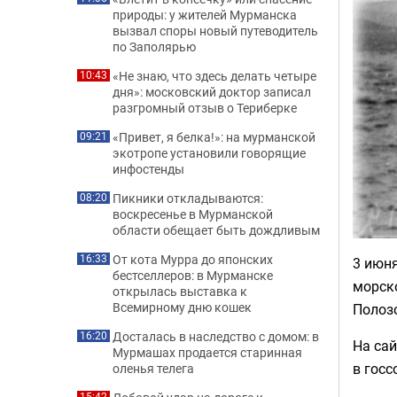
природы: у жителей Мурманска
вызвал споры новый путеводитель
по Заполярью
«Не знаю, что здесь делать четыре
10:43
дня»: московский доктор записал
разгромный отзыв о Териберке
«Привет, я белка!»: на мурманской
09:21
экотропе установили говорящие
инфостенды
Пикники откладываются:
08:20
воскресенье в Мурманской
области обещает быть дождливым
От кота Мурра до японских
16:33
3 июн
бестселлеров: в Мурманске
морск
открылась выставка к
Всемирному дню кошек
Полоз
Досталась в наследство с домом: в
16:20
На сай
Мурмашах продается старинная
в госс
оленья телега
15:42