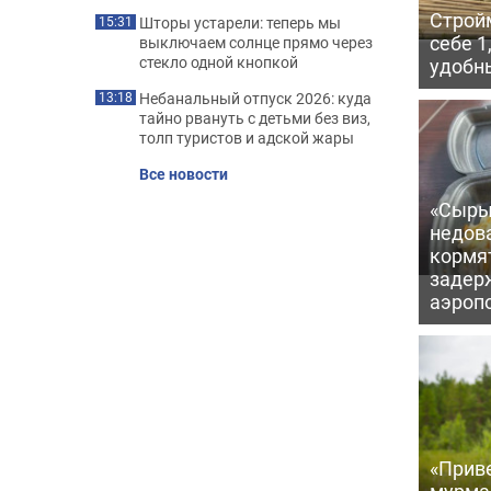
Строй
Шторы устарели: теперь мы
15:31
себе 1
выключаем солнце прямо через
стекло одной кнопкой
удобн
Небанальный отпуск 2026: куда
13:18
тайно рвануть с детьми без виз,
толп туристов и адской жары
Все новости
«Сыры
недова
кормя
задер
аэроп
«Приве
мурма