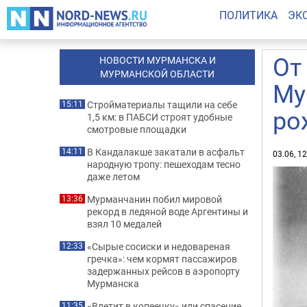
ПОЛИТИКА
ЭК
От
НОВОСТИ МУРМАНСКА И
МУРМАНСКОЙ ОБЛАСТИ
Му
Стройматериалы тащили на себе
15:11
ро
1,5 км: в ПАБСИ строят удобные
смотровые площадки
В Кандалакше закатали в асфальт
14:11
03.06, 1
народную тропу: пешеходам тесно
даже летом
Мурманчанин побил мировой
13:36
рекорд в ледяной воде Аргентины и
взял 10 медалей
«Сырые сосиски и недовареная
12:33
гречка»: чем кормят пассажиров
задержанных рейсов в аэропорту
Мурманска
«Влетит в копеечку» или спасение
11:35