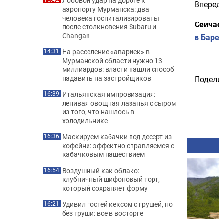
Лобовой удар на дороге к
Вперед
аэропорту Мурманска: два
человека госпитализированы
Сейча
после столкновения Subaru и
Changan
в Бар
На расселение «авариек» в
14:31
Мурманской области нужно 13
миллиардов: власти нашли способ
надавить на застройщиков
Подели
Итальянская импровизация:
16:39
ленивая овощная лазанья с сыром
из того, что нашлось в
холодильнике
Маскируем кабачки под десерт из
16:36
кофейни: эффектно справляемся с
кабачковым нашествием
Воздушный как облако:
16:54
клубничный шифоновый торт,
который сохраняет форму
Удивил гостей кексом с грушей, но
16:21
без груши: все в восторге