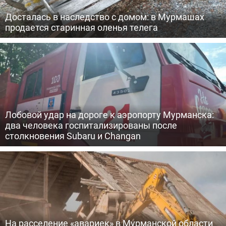
Досталась в наследство с домом: в Мурмашах
продается старинная оленья телега
Лобовой удар на дороге к аэропорту Мурманска:
два человека госпитализированы после
столкновения Subaru и Changan
На расселение «авариек» в Мурманской области