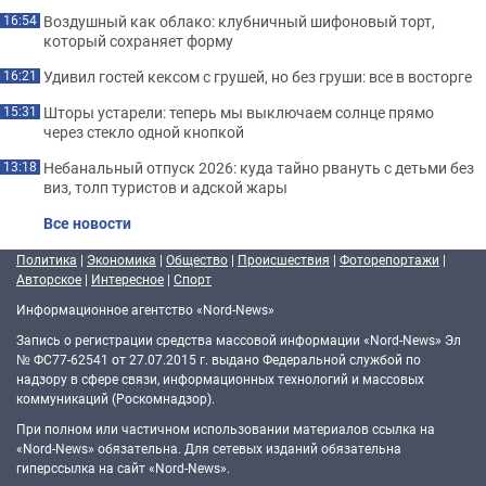
Воздушный как облако: клубничный шифоновый торт,
16:54
который сохраняет форму
Удивил гостей кексом с грушей, но без груши: все в восторге
16:21
Шторы устарели: теперь мы выключаем солнце прямо
15:31
через стекло одной кнопкой
Небанальный отпуск 2026: куда тайно рвануть с детьми без
13:18
виз, толп туристов и адской жары
Все новости
Политика
|
Экономика
|
Общество
|
Происшествия
|
Фоторепортажи
|
Авторское
|
Интересное
|
Спорт
Информационное агентство «Nord-News»
Запись о регистрации средства массовой информации «Nord-News» Эл
№ ФС77-62541 от 27.07.2015 г. выдано Федеральной службой по
надзору в сфере связи, информационных технологий и массовых
коммуникаций (Роскомнадзор).
При полном или частичном использовании материалов ссылка на
«Nord-News» обязательна. Для сетевых изданий обязательна
гиперссылка на сайт «Nord-News».