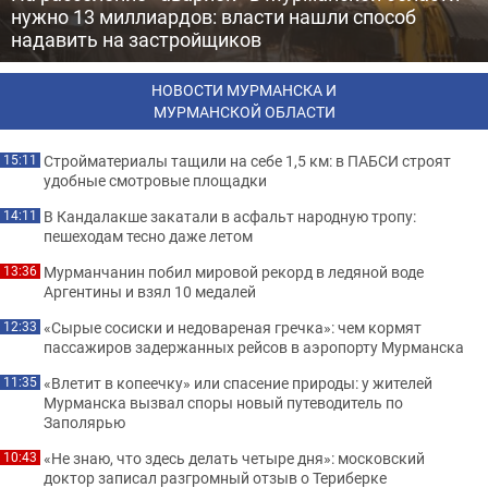
нужно 13 миллиардов: власти нашли способ
надавить на застройщиков
НОВОСТИ МУРМАНСКА И
МУРМАНСКОЙ ОБЛАСТИ
Стройматериалы тащили на себе 1,5 км: в ПАБСИ строят
15:11
удобные смотровые площадки
В Кандалакше закатали в асфальт народную тропу:
14:11
пешеходам тесно даже летом
Мурманчанин побил мировой рекорд в ледяной воде
13:36
Аргентины и взял 10 медалей
«Сырые сосиски и недовареная гречка»: чем кормят
12:33
пассажиров задержанных рейсов в аэропорту Мурманска
«Влетит в копеечку» или спасение природы: у жителей
11:35
Мурманска вызвал споры новый путеводитель по
Заполярью
«Не знаю, что здесь делать четыре дня»: московский
10:43
доктор записал разгромный отзыв о Териберке