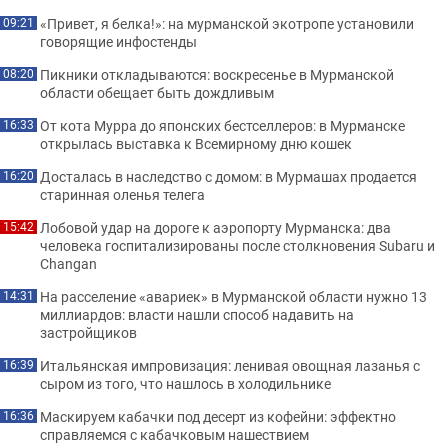
«Привет, я белка!»: на мурманской экотропе установили
09:21
говорящие инфостенды
Пикники откладываются: воскресенье в Мурманской
08:20
области обещает быть дождливым
От кота Мурра до японских бестселлеров: в Мурманске
16:33
открылась выставка к Всемирному дню кошек
Досталась в наследство с домом: в Мурмашах продается
16:20
старинная оленья телега
Лобовой удар на дороге к аэропорту Мурманска: два
15:42
человека госпитализированы после столкновения Subaru и
Changan
На расселение «авариек» в Мурманской области нужно 13
14:31
миллиардов: власти нашли способ надавить на
застройщиков
Итальянская импровизация: ленивая овощная лазанья с
16:39
сыром из того, что нашлось в холодильнике
Маскируем кабачки под десерт из кофейни: эффектно
16:36
справляемся с кабачковым нашествием