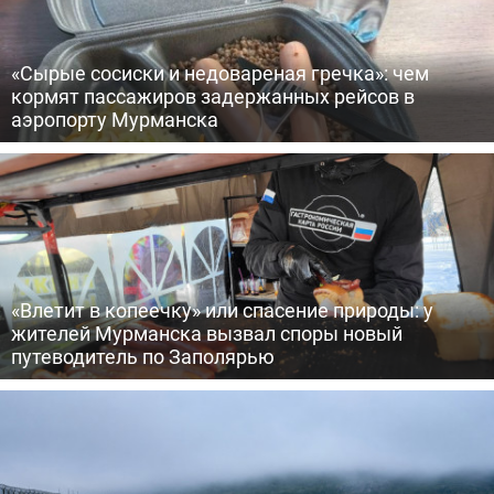
«Сырые сосиски и недовареная гречка»: чем
кормят пассажиров задержанных рейсов в
аэропорту Мурманска
«Влетит в копеечку» или спасение природы: у
жителей Мурманска вызвал споры новый
путеводитель по Заполярью