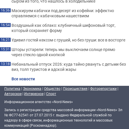
сыром из того, что нашлось в холодильнике
Маскируем кабачки под десерт из кофейни: эффектно
16:36
справляемся с кабачковым нашествием
Воздушный как облако: клубничный шифоновый торт,
16:54
который сохраняет форму
Удивил гостей кексом с грушей, но без груши: все в восторге
16:21
Шторы устарели: теперь мы выключаем солнце прямо
15:31
через стекло одной кнопкой
Небанальный отпуск 2026: куда тайно рвануть с детьми без
13:18
виз, толп туристов и адской жары
Все новости
Политика
|
Экономика
|
Общество
|
Происшествия
|
Фоторепортажи
|
Авторское
|
Интересное
|
Спорт
Информационное агентство «Nord-News»
Запись о регистрации средства массовой информации «Nord-News» Эл
№ ФС77-62541 от 27.07.2015 г. выдано Федеральной службой по
надзору в сфере связи, информационных технологий и массовых
коммуникаций (Роскомнадзор).