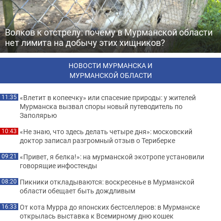
Волков к отстрелу: почему в Мурманской области
нет лимита на добычу этих хищников?
НОВОСТИ МУРМАНСКА И
МУРМАНСКОЙ ОБЛАСТИ
«Влетит в копеечку» или спасение природы: у жителей
11:35
Мурманска вызвал споры новый путеводитель по
Заполярью
«Не знаю, что здесь делать четыре дня»: московский
10:43
доктор записал разгромный отзыв о Териберке
«Привет, я белка!»: на мурманской экотропе установили
09:21
говорящие инфостенды
Пикники откладываются: воскресенье в Мурманской
08:20
области обещает быть дождливым
От кота Мурра до японских бестселлеров: в Мурманске
16:33
открылась выставка к Всемирному дню кошек