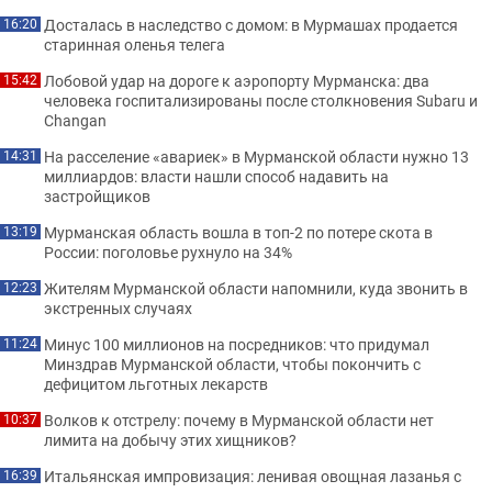
Досталась в наследство с домом: в Мурмашах продается
16:20
старинная оленья телега
Лобовой удар на дороге к аэропорту Мурманска: два
15:42
человека госпитализированы после столкновения Subaru и
Changan
На расселение «авариек» в Мурманской области нужно 13
14:31
миллиардов: власти нашли способ надавить на
застройщиков
Мурманская область вошла в топ-2 по потере скота в
13:19
России: поголовье рухнуло на 34%
Жителям Мурманской области напомнили, куда звонить в
12:23
экстренных случаях
Минус 100 миллионов на посредников: что придумал
11:24
Минздрав Мурманской области, чтобы покончить с
дефицитом льготных лекарств
Волков к отстрелу: почему в Мурманской области нет
10:37
лимита на добычу этих хищников?
Итальянская импровизация: ленивая овощная лазанья с
16:39