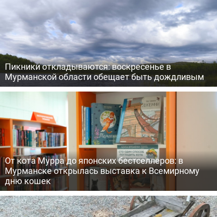
Пикники откладываются: воскресенье в
Мурманской области обещает быть дождливым
От кота Мурра до японских бестселлеров: в
Мурманске открылась выставка к Всемирному
дню кошек