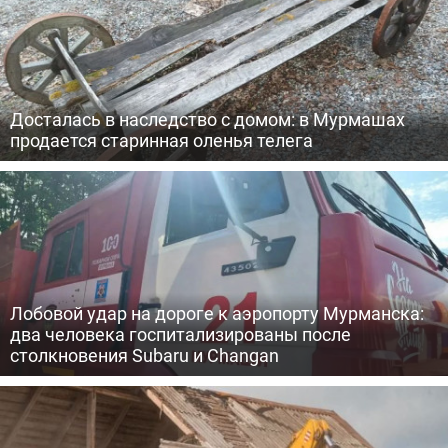
Досталась в наследство с домом: в Мурмашах
продается старинная оленья телега
Лобовой удар на дороге к аэропорту Мурманска:
два человека госпитализированы после
столкновения Subaru и Changan