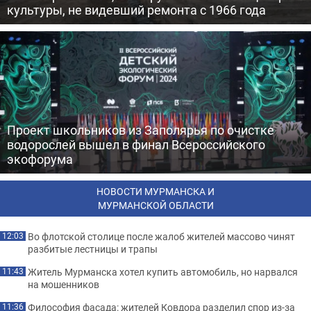
культуры, не видевший ремонта с 1966 года
Проект школьников из Заполярья по очистке
водорослей вышел в финал Всероссийского
экофорума
НОВОСТИ МУРМАНСКА И
МУРМАНСКОЙ ОБЛАСТИ
Во флотской столице после жалоб жителей массово чинят
12:03
разбитые лестницы и трапы
Житель Мурманска хотел купить автомобиль, но нарвался
11:43
на мошенников
Философия фасада: жителей Ковдора разделил спор из-за
11:36