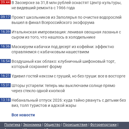
В Заозерске за 31,8 млн рублей оснастят Центр культуры,
09:44
не видевший ремонта с 1966 года
Проект школьников из Заполярья по очистке водорослей
09:17
вышел в финал Всероссийского экофорума
Итальянская импровизация: ленивая овощная лазанья с
16:39
сыром из того, что нашлось в холодильнике
Маскируем кабачки под десерт из кофейни: эффектно
16:36
справляемся с кабачковым нашествием
Воздушный как облако: клубничный шифоновый торт,
16:54
который сохраняет форму
Удивил гостей кексом с грушей, но без груши: все в восторге
16:21
Шторы устарели: теперь мы выключаем солнце прямо
15:31
через стекло одной кнопкой
Небанальный отпуск 2026: куда тайно рвануть с детьми без
13:18
виз, толп туристов и адской жары
Все новости
Политика
|
Экономика
|
Общество
|
Происшествия
|
Фоторепортажи
|