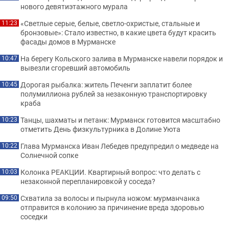
нового девятиэтажного мурала
«Светлые серые, белые, светло-охристые, стальные и
11:23
бронзовые»: Стало известно, в какие цвета будут красить
фасады домов в Мурманске
На берегу Кольского залива в Мурманске навели порядок и
10:47
вывезли сгоревший автомобиль
Дорогая рыбалка: житель Печенги заплатит более
10:45
полумиллиона рублей за незаконную транспортировку
краба
Танцы, шахматы и петанк: Мурманск готовится масштабно
10:23
отметить День физкультурника в Долине Уюта
Глава Мурманска Иван Лебедев предупредил о медведе на
10:22
Солнечной сопке
Колонка РЕАКЦИИ. Квартирный вопрос: что делать с
10:03
незаконной перепланировкой у соседа?
Схватила за волосы и пырнула ножом: мурманчанка
09:50
отправится в колонию за причинение вреда здоровью
соседки