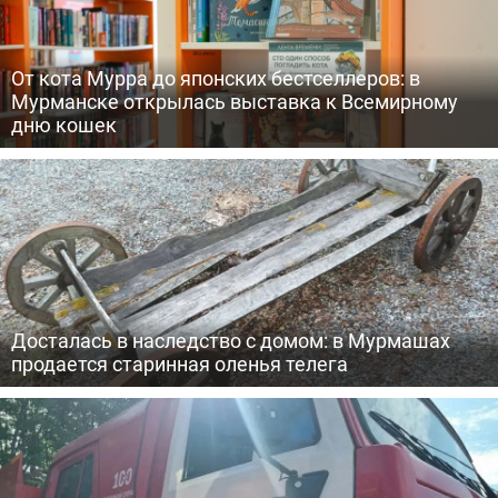
От кота Мурра до японских бестселлеров: в
Мурманске открылась выставка к Всемирному
дню кошек
Досталась в наследство с домом: в Мурмашах
продается старинная оленья телега