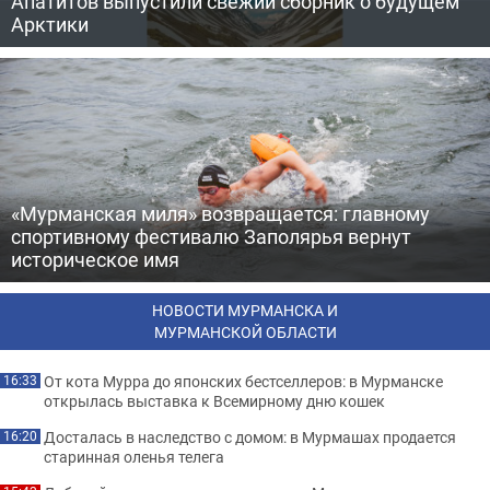
Апатитов выпустили свежий сборник о будущем
Арктики
«Мурманская миля» возвращается: главному
спортивному фестивалю Заполярья вернут
историческое имя
НОВОСТИ МУРМАНСКА И
МУРМАНСКОЙ ОБЛАСТИ
От кота Мурра до японских бестселлеров: в Мурманске
16:33
открылась выставка к Всемирному дню кошек
Досталась в наследство с домом: в Мурмашах продается
16:20
старинная оленья телега