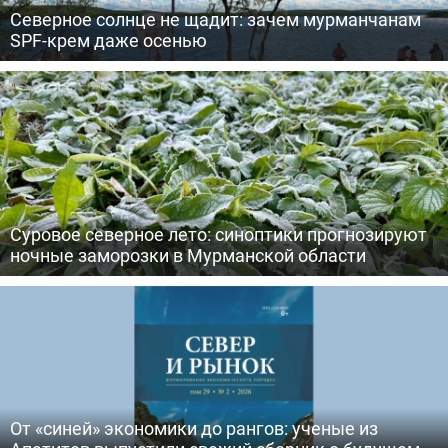
Северное солнце не щадит: зачем мурманчанам
SPF-крем даже осенью
Суровое северное лето: синоптики прогнозируют
ночные заморозки в Мурманской области
От «синей» экономики до рангов: ученые из