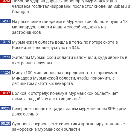
Лобовой удар на дороге к аэропорту Мурманска: два
15:42
человека госпитализированы после столкновения Subaru и
Changan
На расселение «авариек» в Мурманской области нужно 13
14:31
миллиардов: власти нашли способ надавить на
застройщиков
Мурманская область вошла в топ-2 по потере скота в
13:19
России: поголовье рухнуло на 34%
Жителям Мурманской области напомнили, куда звонить в
12:23
экстренных случаях
Минус 100 миллионов на посредников: что придумал
11:24
Минздрав Мурманской области, чтобы покончить с
дефицитом льготных лекарств
Волков к отстрелу: почему в Мурманской области нет
10:37
лимита на добычу этих хищников?
Северное солнце не щадит: зачем мурманчанам SPF-крем
09:25
даже осенью
Суровое северное лето: синоптики прогнозируют ночные
08:20
заморозки в Мурманской области