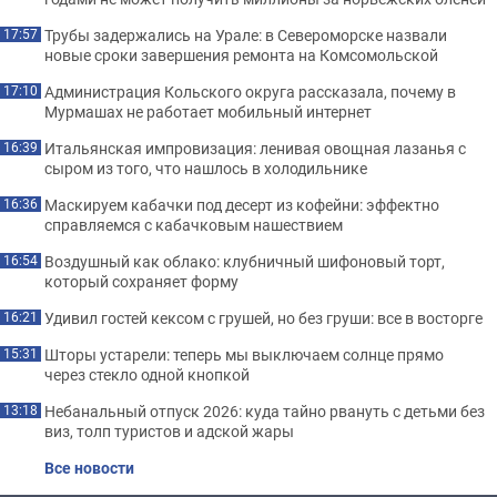
Трубы задержались на Урале: в Североморске назвали
17:57
новые сроки завершения ремонта на Комсомольской
Администрация Кольского округа рассказала, почему в
17:10
Мурмашах не работает мобильный интернет
Итальянская импровизация: ленивая овощная лазанья с
16:39
сыром из того, что нашлось в холодильнике
Маскируем кабачки под десерт из кофейни: эффектно
16:36
справляемся с кабачковым нашествием
Воздушный как облако: клубничный шифоновый торт,
16:54
который сохраняет форму
Удивил гостей кексом с грушей, но без груши: все в восторге
16:21
Шторы устарели: теперь мы выключаем солнце прямо
15:31
через стекло одной кнопкой
Небанальный отпуск 2026: куда тайно рвануть с детьми без
13:18
виз, толп туристов и адской жары
Все новости