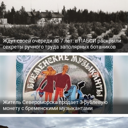
Ждут своей очереди по 7 лет: в ПАБСИ раскрыли
секреты ручного труда заполярных ботаников
Житель Североморска продает 3-рублевую
монету с бременскими музыкантами