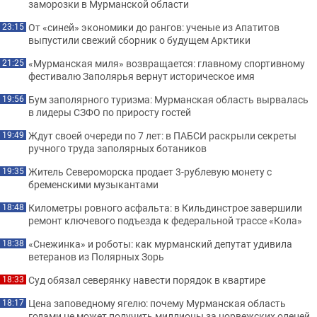
заморозки в Мурманской области
От «синей» экономики до рангов: ученые из Апатитов
23:15
выпустили свежий сборник о будущем Арктики
«Мурманская миля» возвращается: главному спортивному
21:25
фестивалю Заполярья вернут историческое имя
Бум заполярного туризма: Мурманская область вырвалась
19:56
в лидеры СЗФО по приросту гостей
Ждут своей очереди по 7 лет: в ПАБСИ раскрыли секреты
19:49
ручного труда заполярных ботаников
Житель Североморска продает 3-рублевую монету с
19:35
бременскими музыкантами
Километры ровного асфальта: в Кильдинстрое завершили
18:48
ремонт ключевого подъезда к федеральной трассе «Кола»
«Снежинка» и роботы: как мурманский депутат удивила
18:38
ветеранов из Полярных Зорь
Суд обязал северянку навести порядок в квартире
18:33
Цена заповедному ягелю: почему Мурманская область
18:17
годами не может получить миллионы за норвежских оленей