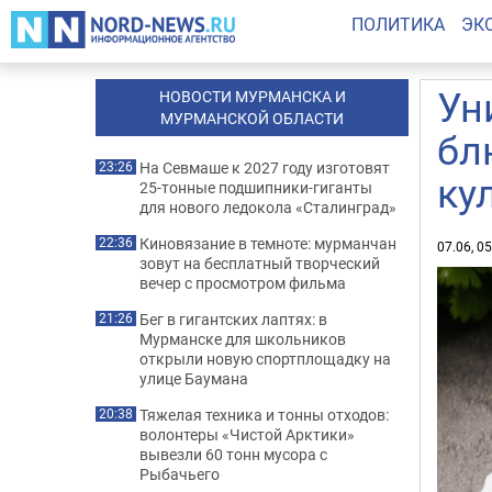
ПОЛИТИКА
ЭК
Ун
НОВОСТИ МУРМАНСКА И
МУРМАНСКОЙ ОБЛАСТИ
бл
На Севмаше к 2027 году изготовят
23:26
ку
25-тонные подшипники-гиганты
для нового ледокола «Сталинград»
Киновязание в темноте: мурманчан
22:36
07.06, 0
зовут на бесплатный творческий
вечер с просмотром фильма
Бег в гигантских лаптях: в
21:26
Мурманске для школьников
открыли новую спортплощадку на
улице Баумана
Тяжелая техника и тонны отходов:
20:38
волонтеры «Чистой Арктики»
вывезли 60 тонн мусора с
Рыбачьего