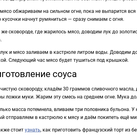
мясо обжариваем на сильном огне, пока не выпарится вся
 кусочки начнут румяниться — сразу снимаем с огня.
 же сковороде, где жарилось мясо, доводим лук до золоти
.
лук и мясо заливаем в кастрюле литром воды. Доводим до
ой. Следующий час мясо будет тушиться под крышкой.
готовление соуса
чистую сковороду, кладём 30 граммов сливочного масла,
ы ложки муки. Жарим эту смесь на среднем огне. Мука до
лько масса потемнела, вливаем три половника бульона. У
й отправляем в кастрюлю к мясу и даём покипеть ещё мину
акже стоит
узнать
, как приготовить французский торт из бе