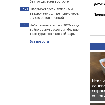
без груши: все в восторге
Фото: l
Шторы устарели: теперь мы
15:31
выключаем солнце прямо через
Подели
стекло одной кнопкой
Небанальный отпуск 2026: куда
13:18
тайно рвануть с детьми без виз,
толп туристов и адской жары
Все новости
Италь
ленив
сыром 
холод