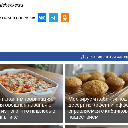
ifehacker.ru
ться в соцсетях:
Другие новости за сегод
янская импровизация:
Маскируем кабачки под
ая овощная лазанья с
десерт из кофейни: эфф
из того, что нашлось в
справляемся с кабачко
ильнике
нашествием