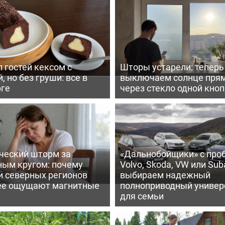
 гостей кексом с
Шторы устарели: тепер
, но без груши: все в
выключаем солнце пря
рге
через стекло одной кно
ческий шторм за
«Дальнобойщики» с про
ным кругом: почему
Volvo, Skoda, VW или Suba
и северных регионов
выбираем надежный
ее ощущают магнитные
полноприводный универ
для семьи