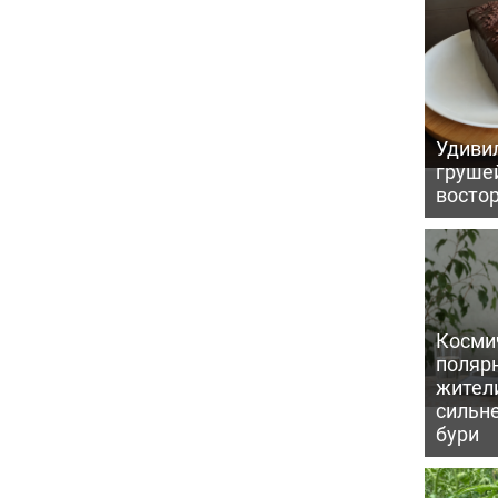
Удивил
грушей
восто
Косми
поляр
жител
сильн
бури