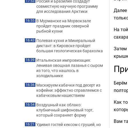
Россия и Бразилия создадут
17:53
совместную научную программу
Далее 
для исследования Арктики
только
В Мурманске на Морвокзале
16:55
пройдет праздник северной
На той
рыбной кухни
сахара
Полевая кухня и Минеральный
16:43
диктант: в Кировске пройдет
Затем 
большая геологическая барахолка
крышк
Итальянская импровизация:
16:39
ленивая овощная лазанья с сыром
При
из того, что нашлось в
холодильнике
Берём 
Маскируем кабачки под десерт из
16:36
полтор
кофейни: эффектно справляемся с
кабачковым нашествием
Как то
Воздушный как облако:
16:54
которы
клубничный шифоновый торт,
который сохраняет форму
Вам т
Удивил гостей кексом с грушей, но
16:21