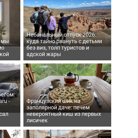
Небанальный отпуск 2026:
ь мы
куда тайно рвануть с детьми
мо
без виз, толп туристов и
пкой
адской жары
бегом:
ru -
Французский шик на
заполярной даче: печем
сал
невероятный киш из первых
лисичек