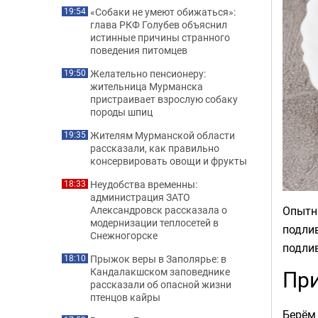
«Собаки не умеют обижаться»:
19:54
глава РКФ Голубев объяснил
истинные причины странного
поведения питомцев
Желательно пенсионеру:
19:50
жительница Мурманска
пристраивает взрослую собаку
породы шпиц
Жителям Мурманской области
19:35
рассказали, как правильно
консервировать овощи и фрукты
Неудобства временны:
18:33
администрация ЗАТО
Опытн
Александровск рассказала о
модернизации теплосетей в
подлив
Снежногорске
подлив
Прыжок веры в Заполярье: в
18:10
При
Кандалакшском заповеднике
рассказали об опасной жизни
птенцов кайры
Берём 