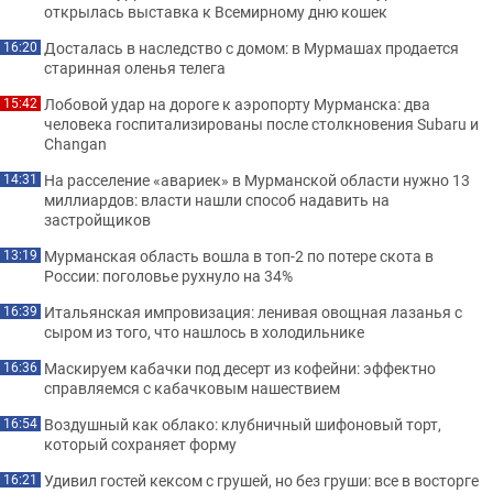
открылась выставка к Всемирному дню кошек
Досталась в наследство с домом: в Мурмашах продается
16:20
старинная оленья телега
Лобовой удар на дороге к аэропорту Мурманска: два
15:42
человека госпитализированы после столкновения Subaru и
Changan
На расселение «авариек» в Мурманской области нужно 13
14:31
миллиардов: власти нашли способ надавить на
застройщиков
Мурманская область вошла в топ-2 по потере скота в
13:19
России: поголовье рухнуло на 34%
Итальянская импровизация: ленивая овощная лазанья с
16:39
сыром из того, что нашлось в холодильнике
Маскируем кабачки под десерт из кофейни: эффектно
16:36
справляемся с кабачковым нашествием
Воздушный как облако: клубничный шифоновый торт,
16:54
который сохраняет форму
Удивил гостей кексом с грушей, но без груши: все в восторге
16:21