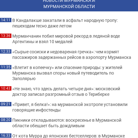
НОВОСТИ МУРМАНСКА И
МУРМАНСКОЙ ОБЛАСТИ
В Кандалакше закатали в асфальт народную тропу:
14:11
пешеходам тесно даже летом
Мурманчанин побил мировой рекорд в ледяной воде
13:36
Аргентины и взял 10 медалей
«Сырые сосиски и недовареная гречка»: чем кормят
12:33
пассажиров задержанных рейсов в аэропорту Мурманска
«Влетит в копеечку» или спасение природы: у жителей
11:35
Мурманска вызвал споры новый путеводитель по
Заполярью
«Не знаю, что здесь делать четыре дня»: московский
10:43
доктор записал разгромный отзыв о Териберке
«Привет, я белка!»: на мурманской экотропе установили
09:21
говорящие инфостенды
Пикники откладываются: воскресенье в Мурманской
08:20
области обещает быть дождливым
От кота Мурра до японских бестселлеров: в Мурманске
16:33