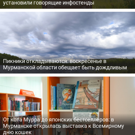
установили говорящие инфостенды
Пикники откладываются: воскресенье в
Мурманской области обещает быть дождливым
От кота Мурра до японских бестселлеров: в
Мурманске открылась выставка к Всемирному
дню кошек