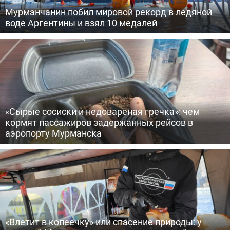
Мурманчанин побил мировой рекорд в ледяной
воде Аргентины и взял 10 медалей
«Сырые сосиски и недовареная гречка»: чем
кормят пассажиров задержанных рейсов в
аэропорту Мурманска
«Влетит в копеечку» или спасение природы: у