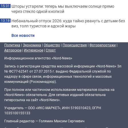
Шторы устарели: теперь мы выключаем солнце прямо
15:31
через стекло одной кнопкой
Небанальный отпуск 2026: куда тайно рвануть с детьми без
13:18
виз, толп туристов и адской жары
Все новости
Политика
|
Экономика
|
Общество
|
Происшествия
|
Фоторепортажи
|
Авторское
|
Интересное
|
Спорт
Информационное агентство «Nord-News»
Запись о регистрации средства массовой информации «Nord-News» Эл
№ ФС77-62541 от 27.07.2015 г. выдано Федеральной службой по
надзору в сфере связи, информационных технологий и массовых
коммуникаций (Роскомнадзор).
При полном или частичном использовании материалов ссылка на
«Nord-News» обязательна. Для сетевых изданий обязательна
гиперссылка на сайт «Nord-News».
Учредитель — ООО «ИКС-МАРКЕТ», ИНН 5190310423, ОГРН
1035100155133
Главный редактор — Голямин Максим Сергеевич