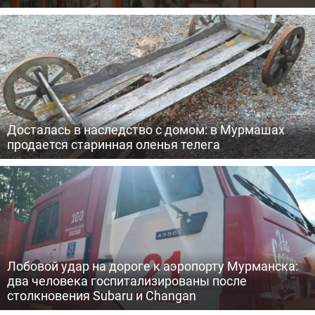
Досталась в наследство с домом: в Мурмашах
продается старинная оленья телега
Лобовой удар на дороге к аэропорту Мурманска:
два человека госпитализированы после
столкновения Subaru и Changan