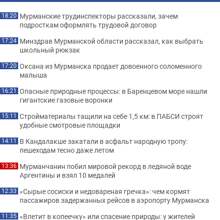
Мурманские трудинспекторы рассказали, зачем
18:20
подросткам оформлять трудовой договор
Минздрав Мурманской области рассказал, как выбрать
17:24
школьный рюкзак
Оксана из Мурманска продает довоенного соломенного
17:20
малыша
Опасные природные процессы: в Баренцевом море нашли
16:21
гигантские газовые воронки
Стройматериалы тащили на себе 1,5 км: в ПАБСИ строят
15:11
удобные смотровые площадки
В Кандалакше закатали в асфальт народную тропу:
14:11
пешеходам тесно даже летом
Мурманчанин побил мировой рекорд в ледяной воде
13:36
Аргентины и взял 10 медалей
«Сырые сосиски и недовареная гречка»: чем кормят
12:33
пассажиров задержанных рейсов в аэропорту Мурманска
«Влетит в копеечку» или спасение природы: у жителей
11:35