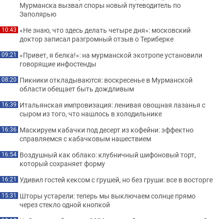
Мурманска вызвал споры новый путеводитель по
Заполярью
«Не знаю, что здесь делать четыре дня»: московский
10:43
доктор записал разгромный отзыв о Териберке
«Привет, я белка!»: на мурманской экотропе установили
09:21
говорящие инфостенды
Пикники откладываются: воскресенье в Мурманской
08:20
области обещает быть дождливым
Итальянская импровизация: ленивая овощная лазанья с
16:39
сыром из того, что нашлось в холодильнике
Маскируем кабачки под десерт из кофейни: эффектно
16:36
справляемся с кабачковым нашествием
Воздушный как облако: клубничный шифоновый торт,
16:54
который сохраняет форму
Удивил гостей кексом с грушей, но без груши: все в восторге
16:21
Шторы устарели: теперь мы выключаем солнце прямо
15:31
через стекло одной кнопкой