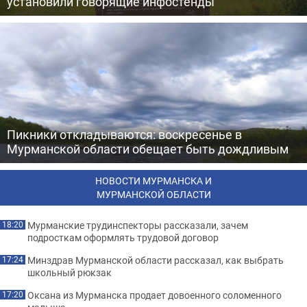
установили говорящие инфостенды
Пикники откладываются: воскресенье в
Мурманской области обещает быть дождливым
НОВОСТИ МУРМАНСКА И
МУРМАНСКОЙ ОБЛАСТИ
Мурманские трудинспекторы рассказали, зачем
18:20
подросткам оформлять трудовой договор
Минздрав Мурманской области рассказал, как выбрать
17:24
школьный рюкзак
Оксана из Мурманска продает довоенного соломенного
17:20