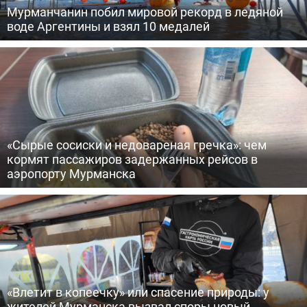
Мурманчанин побил мировой рекорд в ледяной
воде Аргентины и взял 10 медалей
«Сырые сосиски и недовареная гречка»: чем
кормят пассажиров задержанных рейсов в
аэропорту Мурманска
«Влетит в копеечку» или спасение природы: у
жителей Мурманска вызвал споры новый