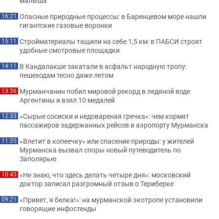
малыша
Опасные природные процессы: в Баренцевом море нашли
16:21
гигантские газовые воронки
Стройматериалы тащили на себе 1,5 км: в ПАБСИ строят
15:11
удобные смотровые площадки
В Кандалакше закатали в асфальт народную тропу:
14:11
пешеходам тесно даже летом
Мурманчанин побил мировой рекорд в ледяной воде
13:36
Аргентины и взял 10 медалей
«Сырые сосиски и недовареная гречка»: чем кормят
12:33
пассажиров задержанных рейсов в аэропорту Мурманска
«Влетит в копеечку» или спасение природы: у жителей
11:35
Мурманска вызвал споры новый путеводитель по
Заполярью
«Не знаю, что здесь делать четыре дня»: московский
10:43
доктор записал разгромный отзыв о Териберке
«Привет, я белка!»: на мурманской экотропе установили
09:21
говорящие инфостенды