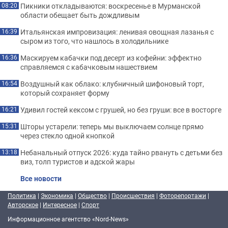
Пикники откладываются: воскресенье в Мурманской
08:20
области обещает быть дождливым
Итальянская импровизация: ленивая овощная лазанья с
16:39
сыром из того, что нашлось в холодильнике
Маскируем кабачки под десерт из кофейни: эффектно
16:36
справляемся с кабачковым нашествием
Воздушный как облако: клубничный шифоновый торт,
16:54
который сохраняет форму
Удивил гостей кексом с грушей, но без груши: все в восторге
16:21
Шторы устарели: теперь мы выключаем солнце прямо
15:31
через стекло одной кнопкой
Небанальный отпуск 2026: куда тайно рвануть с детьми без
13:18
виз, толп туристов и адской жары
Все новости
Политика
|
Экономика
|
Общество
|
Происшествия
|
Фоторепортажи
|
Авторское
|
Интересное
|
Спорт
Информационное агентство «Nord-News»