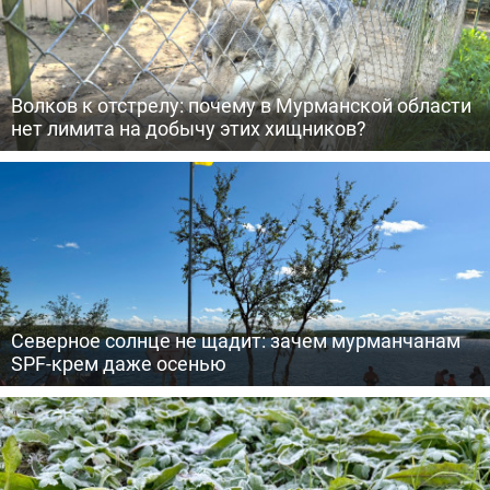
Волков к отстрелу: почему в Мурманской области
нет лимита на добычу этих хищников?
Северное солнце не щадит: зачем мурманчанам
SPF-крем даже осенью