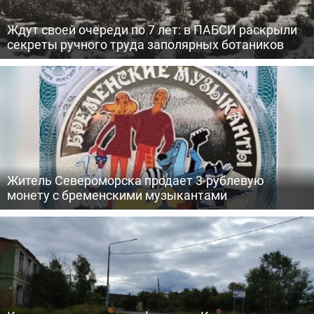
Ждут своей очереди по 7 лет: в ПАБСИ раскрыли
секреты ручного труда заполярных ботаников
Житель Североморска продает 3-рублевую
монету с бременскими музыкантами