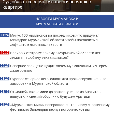
Суд обязал северянку навести порядок в
квартире
НОВОСТИ МУРМАНСКА И
МУРМАНСКОЙ ОБЛАСТИ
Минус 100 миллионов на посредников: что придумал
11:24
Минздрав Мурманской области, чтобы покончить с
дефицитом льготных лекарств
Волков к отстрелу: почему в Мурманской области нет
10:37
лимита на добычу этих хищников?
Северное солнце не щадит: зачем мурманчанам SPF-крем
09:25
даже осенью
Суровое северное лето: синоптики прогнозируют ночные
08:20
заморозки в Мурманской области
От «синей» экономики до рангов: ученые из Апатитов
23:15
выпустили свежий сборник о будущем Арктики
«Мурманская миля» возвращается: главному спортивному
21:25
фестивалю Заполярья вернут историческое имя