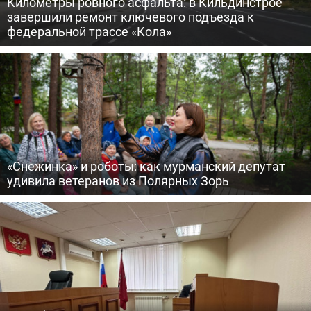
Километры ровного асфальта: в Кильдинстрое
завершили ремонт ключевого подъезда к
федеральной трассе «Кола»
«Снежинка» и роботы: как мурманский депутат
удивила ветеранов из Полярных Зорь