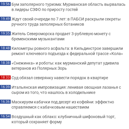
Бум заполярного туризма: Мурманская область вырвалась
19:56
в лидеры СЗФО по приросту гостей
Ждут своей очереди по 7 лет: в ПАБСИ раскрыли секреты
19:49
ручного труда заполярных ботаников
Житель Североморска продает 3-рублевую монету с
19:35
бременскими музыкантами
Километры ровного асфальта: в Кильдинстрое завершили
18:48
ремонт ключевого подъезда к федеральной трассе «Кола»
«Снежинка» и роботы: как мурманский депутат удивила
18:38
ветеранов из Полярных Зорь
Суд обязал северянку навести порядок в квартире
18:33
Итальянская импровизация: ленивая овощная лазанья с
16:39
сыром из того, что нашлось в холодильнике
Маскируем кабачки под десерт из кофейни: эффектно
16:36
справляемся с кабачковым нашествием
Воздушный как облако: клубничный шифоновый торт,
16:54
который сохраняет форму