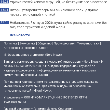
Удивил гостей кексом с грушей, но без груши: все в восторге
16:21
Шторы устарели: теперь мы выключаем солнце прямо
15:31
через стекло одной кнопкой
Небанальный отпуск 2026: куда тайно рвануть с детьми без
13:18
виз, толп туристов и адской жары
Все новости
Политика
|
Экономика
|
Общество
|
Происшествия
|
Фоторепортажи
|
Авторское
|
Интересное
|
Спорт
Информационное агентство «Nord-News»
Запись о регистрации средства массовой информации «Nord-News» Эл
№ ФС77-62541 от 27.07.2015 г. выдано Федеральной службой по
надзору в сфере связи, информационных технологий и массовых
коммуникаций (Роскомнадзор).
При полном или частичном использовании материалов ссылка на
«Nord-News» обязательна. Для сетевых изданий обязательна
гиперссылка на сайт «Nord-News».
Учредитель — ООО «ИКС-МАРКЕТ», ИНН 5190310423, ОГРН
1035100155133
Главный редактор — Голямин Максим Сергеевич