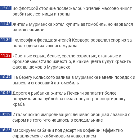
Во флотской столице после жалоб жителей массово чинят
12:03
разбитые лестницы и трапы
Житель Мурманска хотел купить автомобиль, но нарвался
11:43
на мошенников
Философия фасада: жителей Ковдора разделил спор из-за
11:36
нового девятиэтажного мурала
«Светлые серые, белые, светло-охристые, стальные и
11:23
бронзовые»: Стало известно, в какие цвета будут красить
фасады домов в Мурманске
На берегу Кольского залива в Мурманске навели порядок и
10:47
вывезли сгоревший автомобиль
Дорогая рыбалка: житель Печенги заплатит более
10:45
полумиллиона рублей за незаконную транспортировку
краба
Итальянская импровизация: ленивая овощная лазанья с
16:39
сыром из того, что нашлось в холодильнике
Маскируем кабачки под десерт из кофейни: эффектно
16:36
справляемся с кабачковым нашествием