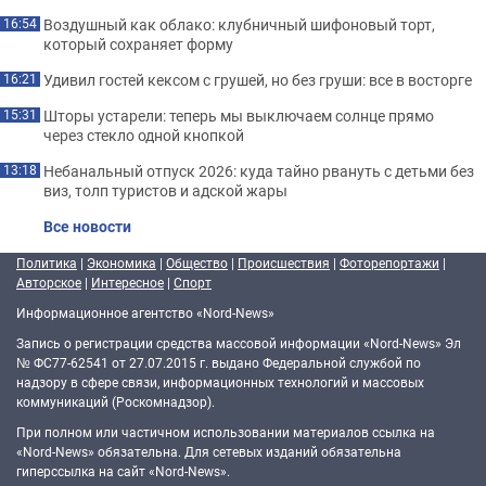
Воздушный как облако: клубничный шифоновый торт,
16:54
который сохраняет форму
Удивил гостей кексом с грушей, но без груши: все в восторге
16:21
Шторы устарели: теперь мы выключаем солнце прямо
15:31
через стекло одной кнопкой
Небанальный отпуск 2026: куда тайно рвануть с детьми без
13:18
виз, толп туристов и адской жары
Все новости
Политика
|
Экономика
|
Общество
|
Происшествия
|
Фоторепортажи
|
Авторское
|
Интересное
|
Спорт
Информационное агентство «Nord-News»
Запись о регистрации средства массовой информации «Nord-News» Эл
№ ФС77-62541 от 27.07.2015 г. выдано Федеральной службой по
надзору в сфере связи, информационных технологий и массовых
коммуникаций (Роскомнадзор).
При полном или частичном использовании материалов ссылка на
«Nord-News» обязательна. Для сетевых изданий обязательна
гиперссылка на сайт «Nord-News».