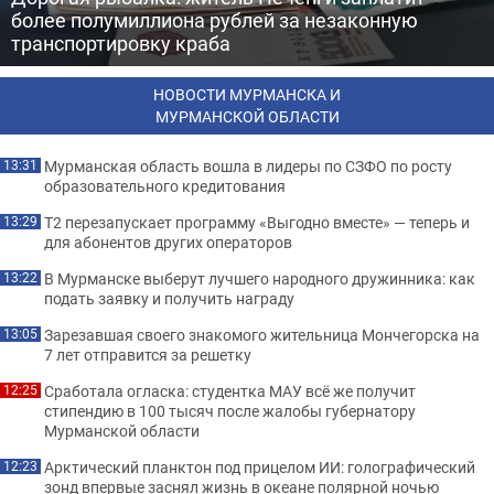
более полумиллиона рублей за незаконную
транспортировку краба
НОВОСТИ МУРМАНСКА И
МУРМАНСКОЙ ОБЛАСТИ
Мурманская область вошла в лидеры по СЗФО по росту
13:31
образовательного кредитования
Т2 перезапускает программу «Выгодно вместе» — теперь и
13:29
для абонентов других операторов
В Мурманске выберут лучшего народного дружинника: как
13:22
подать заявку и получить награду
Зарезавшая своего знакомого жительница Мончегорска на
13:05
7 лет отправится за решетку
Сработала огласка: студентка МАУ всё же получит
12:25
стипендию в 100 тысяч после жалобы губернатору
Мурманской области
Арктический планктон под прицелом ИИ: голографический
12:23
зонд впервые заснял жизнь в океане полярной ночью